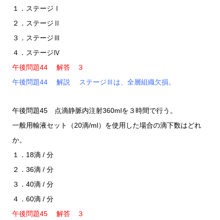
１．ステージⅠ
２．ステージⅡ
３．ステージⅢ
４．ステージⅣ
午後問題44 解答 ３
午後問題44 解説 ステージⅢは、全層組織欠損。
午後問題45 点滴静脈内注射360mlを３時間で行う。
一般用輸液セット（20滴/ml）を使用した場合の滴下数はどれ
か。
１．18滴 / 分
２．36滴 / 分
３．40滴 / 分
４．60滴 / 分
午後問題45 解答 ３