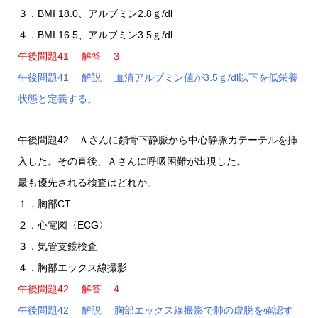
３．BMI 18.0、アルブミン2.8ｇ/dl
４．BMI 16.5、アルブミン3.5ｇ/dl
午後問題41 解答 ３
午後問題41 解説 血清アルブミン値が3.5ｇ/dl以下を低栄養
状態と定義する。
午後問題42 Ａさんに鎖骨下静脈から中心静脈カテーテルを挿
入した。その直後、Ａさんに呼吸困難が出現した。
最も優先される検査はどれか。
１．胸部CT
２．心電図〈ECG〉
３．気管支鏡検査
４．胸部エックス線撮影
午後問題42 解答 ４
午後問題42 解説 胸部エックス線撮影で肺の虚脱を確認す