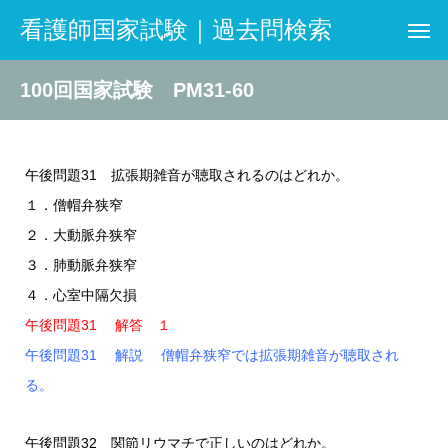
看護師国家試験｜過去問検索
100回国家試験 PM31-60
午後問題31 拡張期雑音が聴取されるのはどれか。
１．僧帽弁狭窄
２．大動脈弁狭窄
３．肺動脈弁狭窄
４．心室中隔欠損
午後問題31 解答 １
午後問題31 解説 僧帽弁狭窄では拡張期雑音が聴取され
る。
午後問題32 関節リウマチで正しいのはどれか。