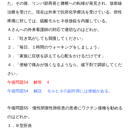
た。その後、リンパ節再発と腰椎への転移が発見され、放射線
治療を受けた。現在は外来で抗癌化学療法を受けている。癌性
疼痛に対しては、硫酸モルヒネ徐放錠を内服している。
Ａさんへの外来看護師の対応で適切なのはどれか。
１．「吐き気がしても我慢してください」
２．「毎日、１時間のウォーキングをしましょう」
３．「家族に症状を訴えても心配をかけるだけです」
４．「便秘で痛みが強くなるようなら、緩下剤で調節してくだ
さい」
午後問題54 解答 ４
午後問題54 解説 モルヒネの副作用には便秘がある。
午後問題55 慢性閉塞性肺疾患の患者にワクチン接種を勧める
のはどれか。
１．Ｂ型肝炎