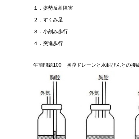
１．姿勢反射障害
２．すくみ足
３．小刻み歩行
４．突進歩行
午前問題100 胸腔ドレーンと水封びんとの接