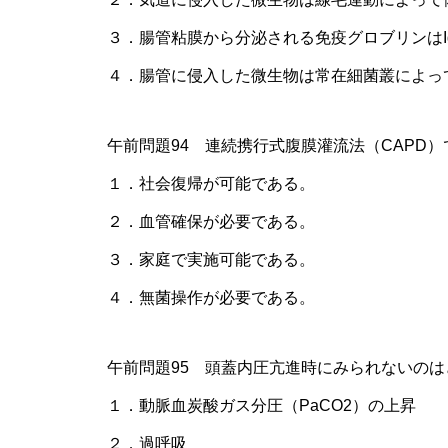
３．腸管粘膜から分泌される免疫グロブリンはI
４．腸管に侵入した微生物は常在細菌叢によっ
午前問題94 連続携行式腹膜灌流法（CAPD）
１．社会復帰が可能である。
２．血管確保が必要である。
３．家庭で実施可能である。
４．無菌操作が必要である。
午前問題95 頭蓋内圧亢進時にみられないのは
１．動脈血炭酸ガス分圧（PaCO2）の上昇
２．過呼吸