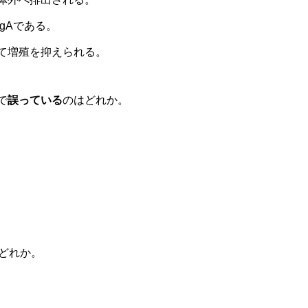
gAである。
て増殖を抑えられる。
で
誤っている
のはどれか。
どれか。