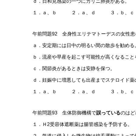
ｄ．日和見感染の一つにカリニ肺炎がある。
１．ａ、ｂ ２．ａ、ｄ ３．ｂ、
午前問題92 全身性エリテマトーデスの女性
ａ．安定期には日中の明るい間の散歩を勧める
ｂ．流産や早産を起こす可能性が高くなること
ｃ．関節炎があるときは安静を保つ。
ｄ．妊娠中に増悪しても出産までステロイド薬
１．ａ、ｂ ２．ａ、ｄ ３．ｂ、
午前問題93 生体防御機構で
誤っている
のはど
１．Ｈ2受容体遮断薬は腸管感染を予防する。
２．気道に侵入した微生物は線毛運動によって