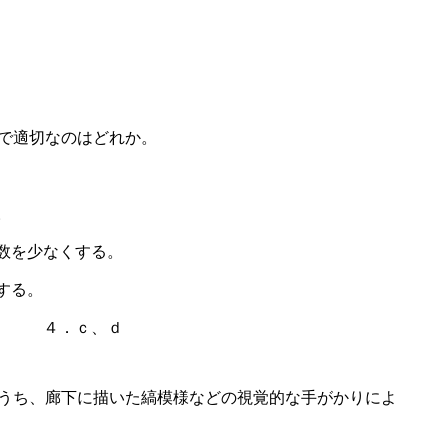
上で適切なのはどれか。
。
数を少なくする。
する。
ｃ ４．ｃ、ｄ
のうち、廊下に描いた縞模様などの視覚的な手がかりによ