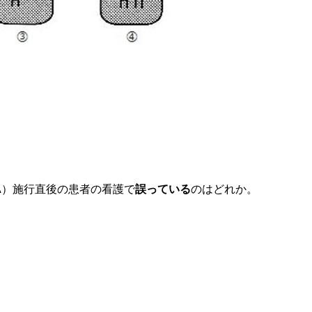
CA）施行直後の患者の看護で
誤っている
のはどれか。