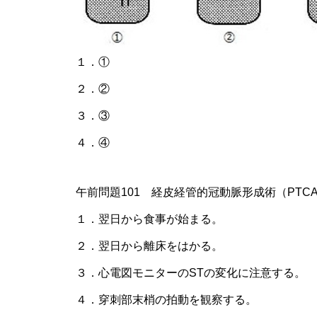
１．①
２．②
３．③
４．④
午前問題101 経皮経管的冠動脈形成術（PT
１．翌日から食事が始まる。
２．翌日から離床をはかる。
３．心電図モニターのSTの変化に注意する。
４．穿刺部末梢の拍動を観察する。