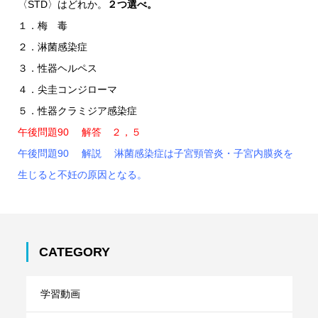
〈STD〉はどれか。
２つ選べ。
１．梅 毒
２．淋菌感染症
３．性器ヘルペス
４．尖圭コンジローマ
５．性器クラミジア感染症
午後問題90 解答 ２，５
午後問題90 解説 淋菌感染症は子宮頸管炎・子宮内膜炎を
生じると不妊の原因となる。
CATEGORY
学習動画