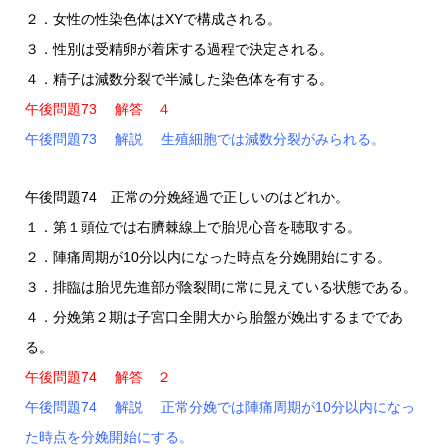
２．女性の性染色体はXYで構成される。
３．性別は受精卵が着床する過程で決定される。
４．精子は減数分裂で半減した染色体を有する。
午後問題73 解答 ４
午後問題73 解説 生殖細胞では減数分裂がみられる。
午後問題74 正常の分娩経過で正しいのはどれか。
１．第１頭位では右臍棘線上で胎児心音を聴取する。
２．陣痛周期が10分以内になった時点を分娩開始にする。
３．排臨は胎児先進部が陰裂間に常に見えている状態である。
４．分娩第２期は子宮口全開大から胎盤が娩出するまでであ
る。
午後問題74 解答 ２
午後問題74 解説 正常分娩では陣痛周期が10分以内になっ
た時点を分娩開始にする。