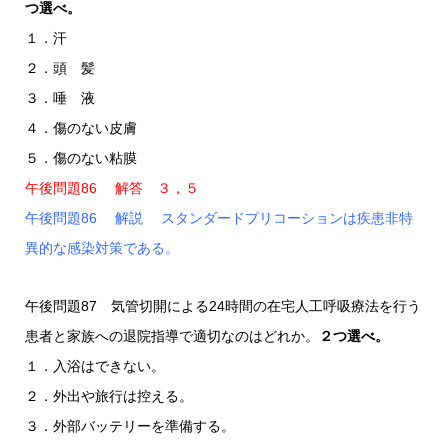
つ選べ。
１．汗
２．頭 髪
３．唾 液
４．傷のない皮膚
５．傷のない粘膜
午後問題86 解答 ３，５
午後問題86 解説 スタンダードプリコーションは疾患非特
異的な感染対策である。
午後問題87 気管切開による24時間の在宅人工呼吸療法を行う
患者と家族への退院指導で適切なのはどれか。
２つ選べ。
１．入浴はできない。
２．外出や旅行は控える。
３．外部バッテリーを準備する。