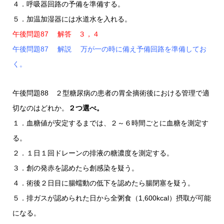
４．呼吸器回路の予備を準備する。
５．加温加湿器には水道水を入れる。
午後問題87 解答 ３，４
午後問題87 解説 万が一の時に備え予備回路を準備してお
く。
午後問題88 ２型糖尿病の患者の胃全摘術後における管理で適
切なのはどれか。
２つ選べ。
１．血糖値が安定するまでは、２～６時間ごとに血糖を測定す
る。
２．１日１回ドレーンの排液の糖濃度を測定する。
３．創の発赤を認めたら創感染を疑う。
４．術後２日目に腸蠕動の低下を認めたら腸閉塞を疑う。
５．排ガスが認められた日から全粥食（1,600kcal）摂取が可能
になる。