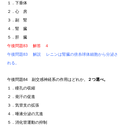
１．下垂体
２．心 房
３．副 腎
４．腎 臓
５．肝 臓
午後問題83 解答 ４
午後問題83 解説 レニンは腎臓の傍糸球体細胞から分泌さ
れる。
午後問題84 副交感神経系の作用はどれか。
２つ選べ。
１．瞳孔の収縮
２．発汗の促進
３．気管支の拡張
４．唾液分泌の亢進
５．消化管運動の抑制