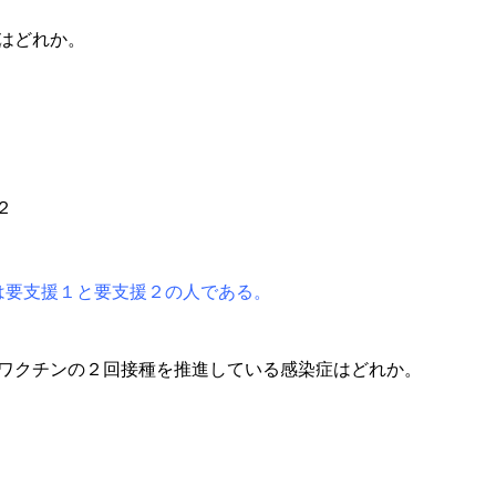
はどれか。
２
は要支援１と要支援２の人である。
、ワクチンの２回接種を推進している感染症はどれか。