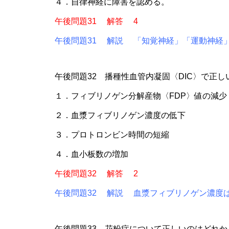
４．自律神経に障害を認める。
午後問題31 解答 4
午後問題31 解説 「知覚神経」「運動神経
午後問題32 播種性血管内凝固〈DIC〉で正
１．フィブリノゲン分解産物〈FDP〉値の減少
２．血漿フィブリノゲン濃度の低下
３．プロトロンビン時間の短縮
４．血小板数の増加
午後問題32 解答 2
午後問題32 解説 血漿フィブリノゲン濃度
午後問題33 花粉症について正しいのはどれか