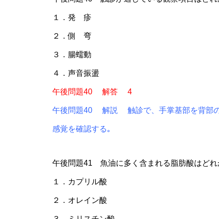
１．発 疹
２．側 弯
３．腸蠕動
４．声音振盪
午後問題40 解答 4
午後問題40 解説 触診で、手掌基部を背部
感覚を確認する｡
午後問題41 魚油に多く含まれる脂肪酸はどれ
１．カプリル酸
２．オレイン酸
３．ミリスチン酸