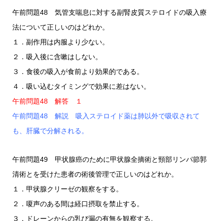
午前問題48 気管支喘息に対する副腎皮質ステロイドの吸入療
法について正しいのはどれか。
１．副作用は内服より少ない。
２．吸入後に含嗽はしない。
３．食後の吸入が食前より効果的である。
４．吸い込むタイミングで効果に差はない。
午前問題48 解答 １
午前問題48 解説 吸入ステロイド薬は肺以外で吸収されて
も、肝臓で分解される。
午前問題49 甲状腺癌のために甲状腺全摘術と頸部リンパ節郭
清術とを受けた患者の術後管理で正しいのはどれか。
１．甲状腺クリーゼの観察をする。
２．嗄声のある間は経口摂取を禁止する。
３．ドレーンからの乳び漏の有無を観察する。