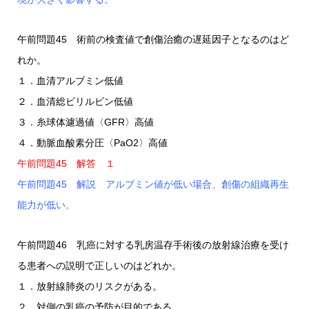
午前問題45 術前の検査値で創傷治癒の遅延因子となるのはど
れか。
１．血清アルブミン低値
２．血清総ビリルビン低値
３．糸球体濾過値〈GFR〉高値
４．動脈血酸素分圧〈PaO2〉高値
午前問題45 解答 １
午前問題45 解説 アルブミン値が低い場合、創傷の組織再生
能力が低い。
午前問題46 乳癌に対する乳房温存手術後の放射線治療を受け
る患者への説明で正しいのはどれか。
１．放射線肺炎のリスクがある。
２．対側の乳癌の予防が目的である。