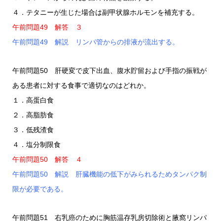
４．テタニーが生じた場合は副甲状腺ホルモンを補充する。
午前問題49 解答 ３
午前問題49 解説 リンパ管からの排液が流出する。
午前問題50 肝硬変で皮下出血、腹水貯留および手指の振戦が
ある患者に対する食事で適切なのはどれか。
１．高蛋白食
２．高脂肪食
３．低残渣食
４．塩分制限食
午前問題50 解答 ４
午前問題50 解説 肝臓機能の低下がみられるためタンパク制
限が必要である。
午前問題51 右乳癌のために胸筋温存乳房切除術と腋窩リンパ