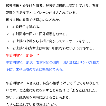
節郭清術とを受けた患者。呼吸循環機能は安定しており、右腋
窩部と乳房皮下とにドレーンが挿入されている。
術後１日の看護で適切なのはどれか。
１．右側臥位を勧める。
２．右肘関節の回内・回外運動を勧める。
３．右上肢の中枢から末梢に向かってマッサージをする。
４．右上肢の前方挙上は術後10日間行わないよう指導する。
午前問題51 解答 ２
午前問題51 解説 右肘関節の回内・回外運動はリンパ浮腫の
予防、末梢循環の改善に効果的である。
午前問題52 Ａさんは、特定の相手に対して「とても尊敬して
います」と過度に好意を示すこともあれば「あなたは最低だ。
嫌い」と嫌悪感を同時に訴えることもある。
Ａさんに現れている現象はどれか。