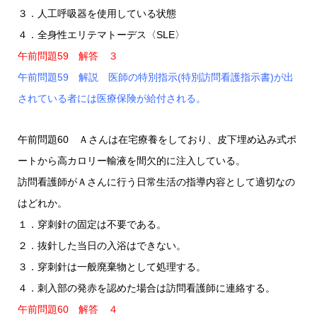
３．人工呼吸器を使用している状態
４．全身性エリテマトーデス〈SLE〉
午前問題59 解答 ３
午前問題59 解説 医師の特別指示(特別訪問看護指示書)が出
されている者には医療保険が給付される。
午前問題60 Ａさんは在宅療養をしており、皮下埋め込み式ポ
ートから高カロリー輸液を間欠的に注入している。
訪問看護師がＡさんに行う日常生活の指導内容として適切なの
はどれか。
１．穿刺針の固定は不要である。
２．抜針した当日の入浴はできない。
３．穿刺針は一般廃棄物として処理する。
４．刺入部の発赤を認めた場合は訪問看護師に連絡する。
午前問題60 解答 ４