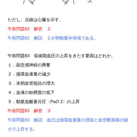
ただし、点線は心臓を示す。
午前問題82 解答 ２
午前問題82 解説 ２が肺動脈弁領域である。
午前問題83 収縮期血圧の上昇をきたす要因はどれか。
１．副交感神経の興奮
２．循環血液量の減少
３．末梢血管抵抗の増大
４．血液の粘稠度の低下
５．動脈血酸素分圧〈PaO 2〉の上昇
午前問題83 解答 ３
午前問題83 解説 血圧は循環血液量の増加と血管断面積の縮
小で上昇する。