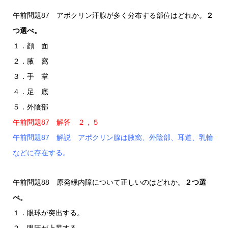
午前問題87 アポクリン汗腺が多く分布する部位はどれか。
２
つ選べ。
１．顔 面
２．腋 窩
３．手 掌
４．足 底
５．外陰部
午前問題87 解答 ２，５
午前問題87 解説 アポクリン腺は腋窩、外陰部、耳道、乳輪
などに存在する。
午前問題88 原発緑内障について正しいのはどれか。
２つ選
べ。
１．眼球が突出する。
２．眼圧が上昇する。