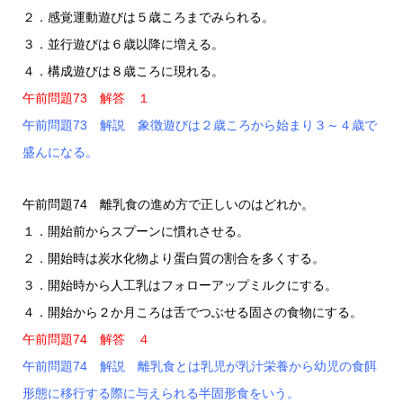
２．感覚運動遊びは５歳ころまでみられる。
３．並行遊びは６歳以降に増える。
４．構成遊びは８歳ころに現れる。
午前問題73 解答 １
午前問題73 解説 象徴遊びは２歳ころから始まり３～４歳で
盛んになる。
午前問題74 離乳食の進め方で正しいのはどれか。
１．開始前からスプーンに慣れさせる。
２．開始時は炭水化物より蛋白質の割合を多くする。
３．開始時から人工乳はフォローアップミルクにする。
４．開始から２か月ころは舌でつぶせる固さの食物にする。
午前問題74 解答 ４
午前問題74 解説 離乳食とは乳児が乳汁栄養から幼児の食餌
形態に移行する際に与えられる半固形食をいう。