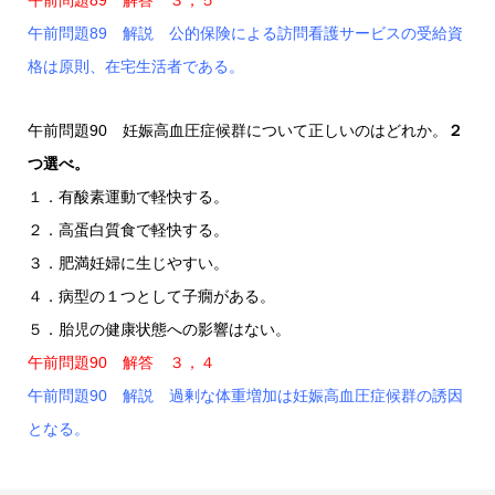
午前問題89 解説 公的保険による訪問看護サービスの受給資
格は原則、在宅生活者である。
午前問題90 妊娠高血圧症候群について正しいのはどれか。
２
つ選べ。
１．有酸素運動で軽快する。
２．高蛋白質食で軽快する。
３．肥満妊婦に生じやすい。
４．病型の１つとして子癇がある。
５．胎児の健康状態への影響はない。
午前問題90 解答 ３，４
午前問題90 解説 過剰な体重増加は妊娠高血圧症候群の誘因
となる。