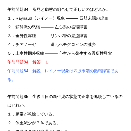
午前問題84 所見と病態の組合せで正しいのはどれか。
１．Raynaud〈レイノー〉現象 ――― 四肢末端の虚血
２．頸静脈の怒張 ――― 左心系の循環障害
３．全身性浮腫 ――― リンパ管の還流障害
４．チアノーゼ ――― 還元ヘモグロビンの減少
５．上室性期外収縮 ――― 心室から発生する異所性興奮
午前問題84 解答 １
午前問題84 解説 レイノー現象は四肢末端の循環障害であ
る。
午前問題85 生後４日の新生児の状態で正常を逸脱しているの
はどれか。
１．臍帯が乾燥している。
２．体重減少が７％である。