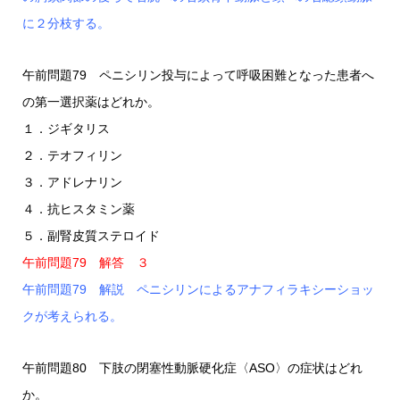
に２分枝する。
午前問題79 ペニシリン投与によって呼吸困難となった患者へ
の第一選択薬はどれか。
１．ジギタリス
２．テオフィリン
３．アドレナリン
４．抗ヒスタミン薬
５．副腎皮質ステロイド
午前問題79 解答 ３
午前問題79 解説 ペニシリンによるアナフィラキシーショッ
クが考えられる。
午前問題80 下肢の閉塞性動脈硬化症〈ASO〉の症状はどれ
か。