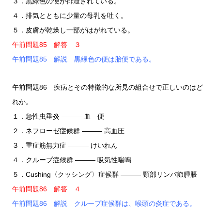
３．黒緑色の便が排泄されている。
４．排気とともに少量の母乳を吐く。
５．皮膚が乾燥し一部がはがれている。
午前問題85 解答 ３
午前問題85 解説 黒緑色の便は胎便である。
午前問題86 疾病とその特徴的な所見の組合せで正しいのはど
れか。
１．急性虫垂炎 ――― 血 便
２．ネフローゼ症候群 ――― 高血圧
３．重症筋無力症 ――― けいれん
４．クループ症候群 ――― 吸気性喘鳴
５．Cushing〈クッシング〉症候群 ――― 頸部リンパ節腫脹
午前問題86 解答 ４
午前問題86 解説 クループ症候群は、喉頭の炎症である。