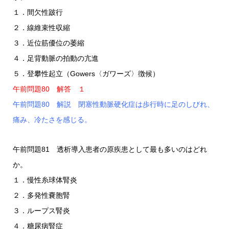
１．間欠性跛行
２．線維束性収縮
３．近位筋優位の萎縮
４．足背動脈の拍動の亢進
５．登攀性起立（Gowers〈ガワーズ〉徴候）
午前問題80 解答 １
午前問題80 解説 閉塞性動脈硬化症は歩行時に足のしびれ、
痛み、冷たさを感じる。
午前問題81 透析導入患者の原疾患として最も多いのはどれ
か。
１．慢性糸球体腎炎
２．多発性嚢胞腎
３．ループス腎炎
４．糖尿病腎症