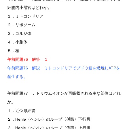
細胞内小器官はどれか。
１．ミトコンドリア
２．リボソーム
３．ゴルジ体
４．小胞体
５．核
午前問題76 解答 １
午前問題76 解説 ミトコンドリアでブドウ糖を燃焼しATPを
産生する。
午前問題77 ナトリウムイオンが再吸収される主な部位はどれ
か。
１．近位尿細管
２．Henle〈ヘンレ〉のループ〈係蹄〉下行脚
３．Henle〈ヘンレ〉のループ〈係蹄〉上行脚