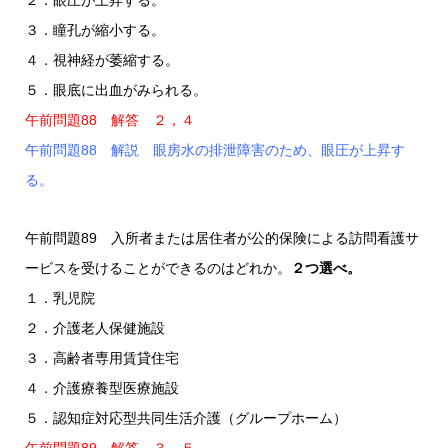
３．瞳孔が縮小する。
４．視神経が萎縮する。
５．眼底に出血がみられる。
午前問題88 解答 ２，４
午前問題88 解説 眼房水の排泄障害のため、眼圧が上昇す
る。
午前問題89 入所者または居住者が公的保険による訪問看護サ
ービスを受けることができるのはどれか。
２つ選べ。
１．乳児院
２．介護老人保健施設
３．高齢者専用賃貸住宅
４．介護療養型医療施設
５．認知症対応型共同生活介護（グループホーム）
午前問題89 解答 ３，５