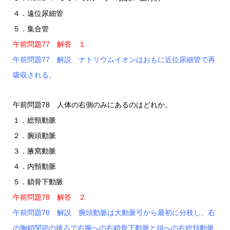
４．遠位尿細管
５．集合管
午前問題77 解答 １
午前問題77 解説 ナトリウムイオンはおもに近位尿細管で再
吸収される。
午前問題78 人体の右側のみにあるのはどれか。
１．総頸動脈
２．腕頭動脈
３．腋窩動脈
４．内頸動脈
５．鎖骨下動脈
午前問題78 解答 ２
午前問題78 解説 腕頭動脈は大動脈弓から最初に分枝し、右
の胸鎖関節の後ろで右腕への右鎖骨下動脈と頭への右総頚動脈