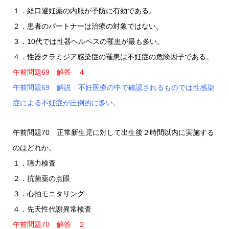
１．経口避妊薬の内服が予防に有効である。
２．患者のパートナーは治療の対象ではない。
３．10代では性器ヘルペスの罹患が最も多い。
４．性器クラミジア感染症の罹患は不妊症の危険因子である。
午前問題69 解答 ４
午前問題69 解説 不妊医療の中で確認されるものでは性感染
症による不妊症が圧倒的に多い。
午前問題70 正常新生児に対して出生後２時間以内に実施する
のはどれか。
１．聴力検査
２．抗菌薬の点眼
３．心拍モニタリング
４．先天性代謝異常検査
午前問題70 解答 ２