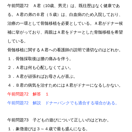
午前問題72 Ａ君（10歳、男児）は、既往歴はなく健康であ
る。Ａ君の弟のＢ君（５歳）は、白血病のため入院しており、
治療の一環として骨髄移植を必要としている。Ａ君がドナー候
補に挙がっており、両親はＡ君をドナーとした骨髄移植を希望
している。
骨髄移植に関するＡ君への看護師の説明で適切なのはどれか。
１．骨髄採取後は腰の痛みを伴う。
２．Ａ君は何も心配しなくてよい。
３．Ａ君が頑張ればお母さんが喜ぶ。
４．Ｂ君の病気を治すためにはＡ君がドナーになるしかない。
午前問題72 解答 １
午前問題72 解説 ドナーバンクでも適合する場合がある。
午前問題73 子どもの遊びについて正しいのはどれか。
１．象徴遊びは３～４歳で最も盛んになる。