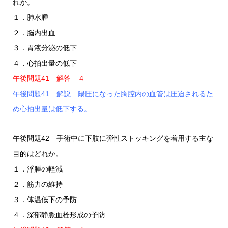
れか。
１．肺水腫
２．脳内出血
３．胃液分泌の低下
４．心拍出量の低下
午後問題41 解答 ４
午後問題41 解説 陽圧になった胸腔内の血管は圧迫されるた
め心拍出量は低下する。
午後問題42 手術中に下肢に弾性ストッキングを着用する主な
目的はどれか。
１．浮腫の軽減
２．筋力の維持
３．体温低下の予防
４．深部静脈血栓形成の予防