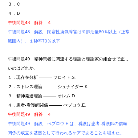
３．Ｃ
４．Ｄ
午後問題48 解答 ４
午後問題48 解説 閉塞性換気障害は％肺活量80％以上（正常
範囲内）、１秒率70％以下
午後問題49 精神患者に関連する理論と理論家の組合せで正し
いのはどれか。
１．現存在分析 ――― フロイト.S.
２．ストレス理論 ――― シュナイダー.K.
３．精神発達理論 ――― オレム.D.
４．患者-看護師関係 ――― ぺプロウ.E.
午後問題49 解答 ４
午後問題49 解説 ぺプロウ.E.は、看護は患者-看護師の信頼
関係の成立を基盤として行われるケアであることを唱えた。