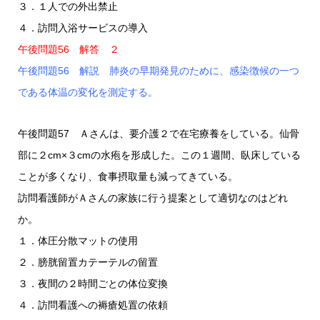
３．１人での外出禁止
４．訪問入浴サービスの導入
午後問題56 解答 ２
午後問題56 解説 肺炎の早期発見のために、感染徴候の一つ
である体温の変化を測定する。
午後問題57 Ａさんは、要介護２で在宅療養をしている。仙骨
部に２cm×３cmの水疱を形成した。この１週間、臥床している
ことが多くなり、食事摂取量も減ってきている。
訪問看護師がＡさんの家族に行う提案として適切なのはどれ
か。
１．体圧分散マットの使用
２．膀胱留置カテーテルの留置
３．夜間の２時間ごとの体位変換
４．訪問看護への褥瘡処置の依頼