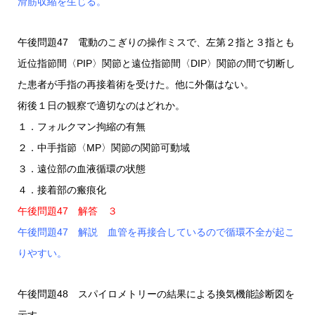
滑筋収縮を生じる。
午後問題47 電動のこぎりの操作ミスで、左第２指と３指とも
近位指節間〈PIP〉関節と遠位指節間〈DIP〉関節の間で切断し
た患者が手指の再接着術を受けた。他に外傷はない。
術後１日の観察で適切なのはどれか。
１．フォルクマン拘縮の有無
２．中手指節〈MP〉関節の関節可動域
３．遠位部の血液循環の状態
４．接着部の瘢痕化
午後問題47 解答 ３
午後問題47 解説 血管を再接合しているので循環不全が起こ
りやすい。
午後問題48 スパイロメトリーの結果による換気機能診断図を