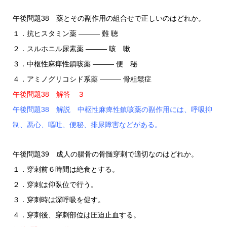
午後問題38 薬とその副作用の組合せで正しいのはどれか。
１．抗ヒスタミン薬 ――― 難 聴
２．スルホニル尿素薬 ――― 咳 嗽
３．中枢性麻痺性鎮咳薬 ――― 便 秘
４．アミノグリコシド系薬 ――― 骨粗鬆症
午後問題38 解答 ３
午後問題38 解説 中枢性麻痺性鎮咳薬の副作用には、呼吸抑
制、悪心、嘔吐、便秘、排尿障害などがある。
午後問題39 成人の腸骨の骨髄穿刺で適切なのはどれか。
１．穿刺前６時間は絶食とする。
２．穿刺は仰臥位で行う。
３．穿刺時は深呼吸を促す。
４．穿刺後、穿刺部位は圧迫止血する。