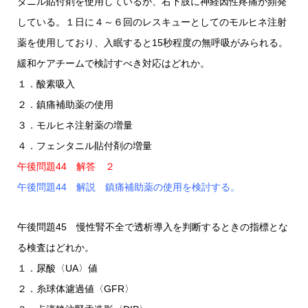
タニル貼付剤を使用しているが、右下肢に神経因性疼痛が頻発
している。１日に４～６回のレスキューとしてのモルヒネ注射
薬を使用しており、入眠すると15秒程度の無呼吸がみられる。
緩和ケアチームで検討すべき対応はどれか。
１．酸素吸入
２．鎮痛補助薬の使用
３．モルヒネ注射薬の増量
４．フェンタニル貼付剤の増量
午後問題44 解答 ２
午後問題44 解説 鎮痛補助薬の使用を検討する。
午後問題45 慢性腎不全で透析導入を判断するときの指標とな
る検査はどれか。
１．尿酸〈UA〉値
２．糸球体濾過値〈GFR〉