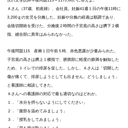
次の文を読み午後問題115～117の問いに答えよ。
Ａさん（37歳、初産婦）、会社員。妊娠41週１日の午後11時に
3,200ｇの女児を分娩した。妊娠や分娩の経過は順調であり、
会陰切開術を受けた。分娩後２時間の子宮底の高さは臍下２横
指、縫合部に異常はみられなかった。
午後問題115 産褥１日午前５時、赤色悪露が少量みられた。
子宮底の高さは臍上１横指で、膀胱部に軽度の膨満を触知した
ため、トイレでの排尿を促した。しかし、Ａさんは「切開した
傷が痛くて、排尿しようとしても出ません。どうしましょう」
と看護師に相談してきた。
Ａさんへの看護師の対応で最も適切なのはどれか。
１．「水分を摂らないようにしてください」
２．「腹部を温めてみましょう」
３．「授乳をしてみましょう」