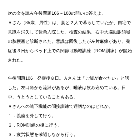
次の文を読み午後問題106～108の問いに答えよ。
Ａさん（85歳、男性）は、妻と２人で暮らしていたが、自宅で
意識を消失して緊急入院した。検査の結果、右中大脳動脈領域
の脳梗塞と診断された。意識は回復したが左片麻痺があり、発
症後３日からベッド上での関節可動域訓練（ROM訓練）が開始
された。
午後問題106 発症後８日。Ａさんは「ご飯が食べたい」と話
した。左口角から流涎があるが、唾液は飲み込めている。日
中、うとうとしていることもある。
Ａさんへの嚥下機能の間接訓練で適切なのはどれか。
１．義歯を外して行う。
２．ROM訓練の後に行う。
３．疲労状態を確認しながら行う。