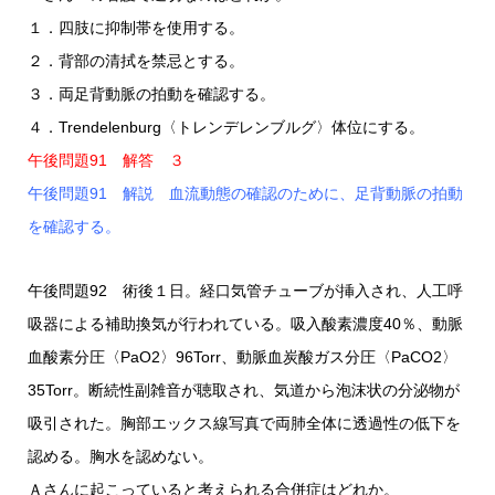
１．四肢に抑制帯を使用する。
２．背部の清拭を禁忌とする。
３．両足背動脈の拍動を確認する。
４．Trendelenburg〈トレンデレンブルグ〉体位にする。
午後問題91 解答 ３
午後問題91 解説 血流動態の確認のために、足背動脈の拍動
を確認する。
午後問題92 術後１日。経口気管チューブが挿入され、人工呼
吸器による補助換気が行われている。吸入酸素濃度40％、動脈
血酸素分圧〈PaO2〉96Torr、動脈血炭酸ガス分圧〈PaCO2〉
35Torr。断続性副雑音が聴取され、気道から泡沫状の分泌物が
吸引された。胸部エックス線写真で両肺全体に透過性の低下を
認める。胸水を認めない。
Ａさんに起こっていると考えられる合併症はどれか。