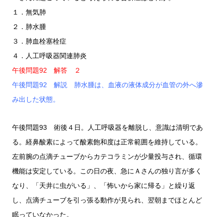
１．無気肺
２．肺水腫
３．肺血栓塞栓症
４．人工呼吸器関連肺炎
午後問題92 解答 ２
午後問題92 解説 肺水腫は、血液の液体成分が血管の外へ滲
み出した状態。
午後問題93 術後４日。人工呼吸器を離脱し、意識は清明であ
る。経鼻酸素によって酸素飽和度は正常範囲を維持している。
左前腕の点滴チューブからカテコラミンが少量投与され、循環
機能は安定している。この日の夜、急にＡさんの独り言が多く
なり、「天井に虫がいる」、「怖いから家に帰る」と繰り返
し、点滴チューブを引っ張る動作が見られ、翌朝までほとんど
眠っていなかった。