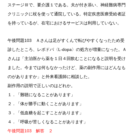
ステージⅢで、要介護１である。夫が付き添い、神経難病専門
クリニックに杖を使って通院している。特定疾患医療受給者証
を持っているが、在宅におけるサービスは利用していない。
午後問題103 Ａさんは足がすくんで転びやすくなったため受
診したところ、レボドパ〈L-dopa〉の処方が増量になった。Ａ
さんは「主治医から薬を１日４回飲むことになると説明を受け
ました。今までは何もなかったけど、薬の副作用にはどんなも
のがありますか」と外来看護師に相談した。
副作用の説明で正しいのはどれか。
１．「難聴になることがあります」
２．「体が勝手に動くことがあります」
３．「低血糖を起こすことがあります」
４．「呼吸が苦しくなることがあります」
午後問題103 解答 ２