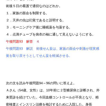
術後５日の看護で適切なのはどれか。
１．家族の面会を制限する。
２．天井の虫は幻覚であると説明する。
３．モーニングケア後に睡眠薬を与薬する。
４．点滴チューブを病衣の袖に通して見えないようにする。
午後問題93 解答 ４
午後問題93 解説 術後せん妄は、家族の面会や刺激が現実感
覚を取り戻そうとしてせん妄を軽減させる。
次の文を読み午後問題94～96の問いに答えよ。
Ａさん（54歳、女性）は、10年前に２型糖尿病と診断され、外
来受診を続けていた。今回血糖コントロールが不良となり、精
密検査とインスリン治療を検討するために入院した。身長