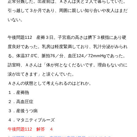
正常分娩した。出産前は、Ａさんは夫と２人で暮らしていた。
引っ越して３か月であり、周囲に親しい知り合いや友人はまだ
いない。
午後問題112 産褥３日。子宮底の高さは臍下３横指にあり硬
度良好であった。乳房は軽度緊満しており、乳汁分泌がみられ
る。体温37.0℃、脈拍76／分、血圧124／72mmHgであった。
訪室時、Ａさんは「体が何となくだるいです。理由もないのに
涙が出てきます」と涙ぐんでいた。
Ａさんの状態として考えられるのはどれか。
１．産褥熱
２．高血圧症
３．産後うつ病
４．マタニティブルーズ
午後問題112 解答 ４