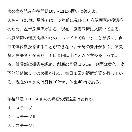
次の文を読み午後問題109～111の問いに答えよ。
Ａさん（85歳、男性）は、５年前に発症した右脳梗塞の後遺症
のため、左半身麻痺がある。現在、療養病床に入院中である。
右膝関節の軽度拘縮のため、ベッド上で過ごすことが多く、自
力で体位変換をすることができない。全身の発汗が多く、便失
禁と尿失禁とがあり、１日５回以上のオムツ交換を行ってい
る。仙骨部に褥瘡を認め、創底の直径は５cm、創面は黄色、皮
下脂肪組織までの欠損がある。毎日１回の褥瘡処置を行ってい
る。現在のＡさんは身長162cm、体重48kgである。
午後問題109 Ａさんの褥瘡の深達度はどれか。
１．ステージⅠ
２．ステージⅡ
３．ステージⅢ