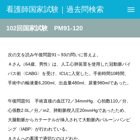
看護師国家試験｜過去問検索
102回国家試験 PM91-120
次の文を読み午後問題91～93の問いに答えよ。
Ａさん（64歳、男性）は、人工心肺装置を使用した冠動脈バイ
パス術〈CABG〉を受け、ICUに入室した。手術時間10時間、
手術中の輸液量6,200ml、出血量480ml、尿量980mlであった。
午後問題91 手術直後の血圧72／34mmHg、心拍数110／分、
心係数2.0L／分／m2、肺動脈楔入圧20mmHgであったため、
大腿動脈からカテーテルが挿入されて大動脈内バルーンパンピ
ング〈IABP〉が行われている。
Ａさんへの看護で適切なのはどれか。