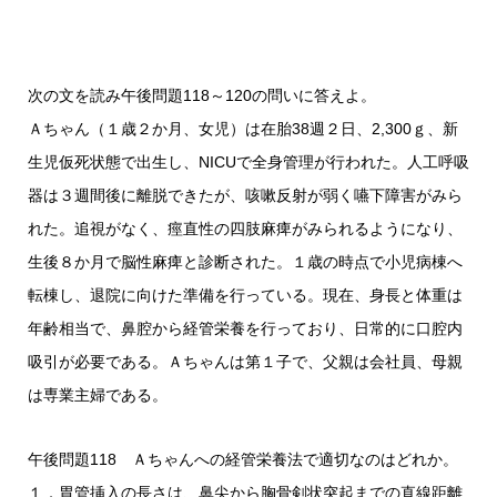
次の文を読み午後問題118～120の問いに答えよ。
Ａちゃん（１歳２か月、女児）は在胎38週２日、2,300ｇ、新
生児仮死状態で出生し、NICUで全身管理が行われた。人工呼吸
器は３週間後に離脱できたが、咳嗽反射が弱く嚥下障害がみら
れた。追視がなく、痙直性の四肢麻痺がみられるようになり、
生後８か月で脳性麻痺と診断された。１歳の時点で小児病棟へ
転棟し、退院に向けた準備を行っている。現在、身長と体重は
年齢相当で、鼻腔から経管栄養を行っており、日常的に口腔内
吸引が必要である。Ａちゃんは第１子で、父親は会社員、母親
は専業主婦である。
午後問題118 Ａちゃんへの経管栄養法で適切なのはどれか。
１．胃管挿入の長さは、鼻尖から胸骨剣状突起までの直線距離