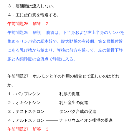
３．癌細胞は流入しない。
４．主に蛋白質を輸送する。
午前問題26 解答 ２
午前問題26 解説 胸管は、下半身および左上半身のリンパを
集めるリンパ管の総本幹で、腹大動脈の右後側、第２腰椎付近
にある乳び槽から始まり、脊柱の前方を通って、左の鎖骨下静
脈と内頸静脈の合流点で静脈に入る。
午前問題27 ホルモンとその作用の組合せで正しいのはどれ
か。
１．バソプレシン ――― 利尿の促進
２．オキシトシン ――― 乳汁産生の促進
３．テストステロン ――― タンパク合成の促進
４．アルドステロン ――― ナトリウムイオン排泄の促進
午前問題27 解答 ３