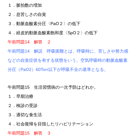
１．脈拍数の増加
２．息苦しさの自覚
３．動脈血酸素分圧〈PaO２〉の低下
４．経皮的動脈血酸素飽和度〈SpO２〉の低下
午前問題14 解答 ２
午前問題14 解説 呼吸困難とは、呼吸時に、苦しさや努力感
などの自覚症状を有する状態をいう。空気呼吸時の動脈血酸素
分圧（PaO2）60Torr以下が呼吸不全の基準となる。
午前問題15 生活習慣病の一次予防はどれか。
１．早期治療
２．検診の受診
３．適切な食生活
４．社会復帰を目指したリハビリテーション
午前問題15 解答 ３