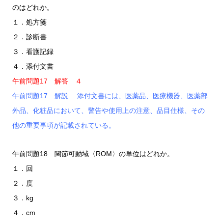
のはどれか。
１．処方箋
２．診断書
３．看護記録
４．添付文書
午前問題17 解答 ４
午前問題17 解説 添付文書には、医薬品、医療機器、医薬部
外品、化粧品において、警告や使用上の注意、品目仕様、その
他の重要事項が記載されている。
午前問題18 関節可動域〈ROM〉の単位はどれか。
１．回
２．度
３．kg
４．cm