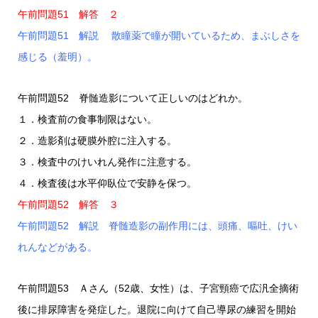
午前問題51 解答 ２
午前問題51 解説 散瞳薬で瞳が開いているため、まぶしさを
感じる（羞明）。
午前問題52 脊髄造影について正しいのはどれか。
１．検査前の食事制限はない。
２．造影剤は硬膜外腔に注入する。
３．検査中のけいれん発作に注意する。
４．検査後は水平仰臥位で安静を保つ。
午前問題52 解答 ３
午前問題52 解説 脊髄造影の副作用には、頭痛、嘔吐、けい
れんなどがある。
午前問題53 Ａさん（52歳、女性）は、子宮頸癌で広汎全摘術
後に排尿障害を発症した。退院に向けて自己導尿の練習を開始