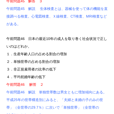
午前問題45 解答 ３
午前問題45 解説 生体検査とは、器械を使って体の機能を直
接調べる検査。心電図検査、Ｘ線検査、CT検査、MRI検査など
がある。
午前問題46 日本の最近10年の成人を取り巻く社会状況で正し
いのはどれか。
１．生産年齢人口の占める割合の増加
２．単独世帯の占める割合の増加
３．非正規雇用者の比率の低下
４．平均初婚年齢の低下
午前問題46 解答 ２
午前問題46 解説 単独世帯数は男女ともに増加傾向にある。
平成25年の世帯構造別にみると、「夫婦と未婚の子のみの世
帯」（全世帯の29.7％）に次いで「単独世帯」（全世帯の