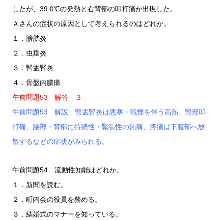
したが、39.0℃の発熱と右背部の叩打痛が出現した。
Ａさんの症状の原因として考えられるのはどれか。
１．膀胱炎
２．虫垂炎
３．腎盂腎炎
４．骨盤内膿瘍
午前問題53 解答 ３
午前問題53 解説 腎盂腎炎は悪寒・戦慄を伴う高熱、腎部叩
打痛、腰部・背部に持続性・緊張性の鈍痛、疼痛は下腹部へ放
散するなどの症状がみられる。
午前問題54 流動性知能はどれか。
１．新聞を読む。
２．町内会の役員を務める。
３．結婚式のマナーを知っている。