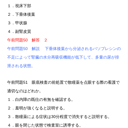
１．視床下部
２．下垂体後葉
３．甲状腺
４．副腎皮質
午前問題50 解答 ２
午前問題50 解説 下垂体後葉から分泌されるバソプレシンの
不足によって腎臓の水分再吸収機能が低下して、多量の尿が排
泄される状態。
午前問題51 眼底検査の前処置で散瞳薬を点眼する際の看護で
適切なのはどれか。
１．白内障の既往の有無を確認する。
２．羞明が強くなると説明する。
３．散瞳薬による症状は30分程度で消失すると説明する。
４．眼を閉じた状態で検査室に誘導する。