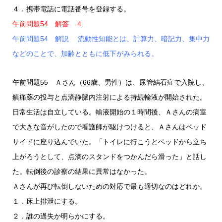
４．携帯電話に電話番号を登録する。
午前問題54 解答 ４
午前問題54 解説 流動性知能とは、計算力、暗記力、集中力
などのことで、加齢とともに低下がみられる。
午前問題55 Ａさん（66歳、男性）は、尿管結石症で入院し、
鎮痛薬の投与と点滴静脈内注射による持続輸液が開始された。
日常生活は自立している。輸液開始の１時間後、Ａさんの病室
で大きな音がしたので看護師が駆けつけると、Ａさんはベッド
サイドに座り込んでいた。「トイレに行こうとベッドから立ち
上がろうとして、点滴のスタンドをつかんだら滑った」と話し
た。転倒後の診察の結果に異常はなかった。
Ａさんが再び転倒しないための対応で最も適切なのはどれか。
１．床上排泄にする。
２．誰の過失か明らかにする。