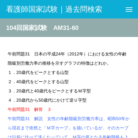
看護師国家試験｜過去問検索
104回国家試験 AM31-60
午前問題31 日本の平成24年（2012年）における女性の年齢
階級別労働力率の推移を示すグラフの特徴はどれか。
１．20歳代をピークとする山型
２．40歳代をピークとする山型
３．20歳代と40歳代をピークとするＭ字型
４．20歳代から50歳代にかけて逆Ｕ字型
午前問題31 解答 ３
午前問題31 解説 女性の年齢階級別労働力率は、昭和50年か
ら現在まで依然と「Ｍ字カーブ」を描いているが、そのカーブ
は以前に比べて浅くなっていて、Ｍ字の底となる年齢階級も上