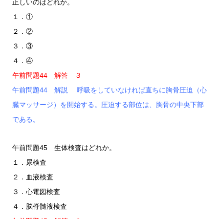
正しいのはどれか。
１．①
２．②
３．③
４．④
午前問題44 解答 ３
午前問題44 解説 呼吸をしていなければ直ちに胸骨圧迫（心
臓マッサージ）を開始する。圧迫する部位は、胸骨の中央下部
である。
午前問題45 生体検査はどれか。
１．尿検査
２．血液検査
３．心電図検査
４．脳脊髄液検査