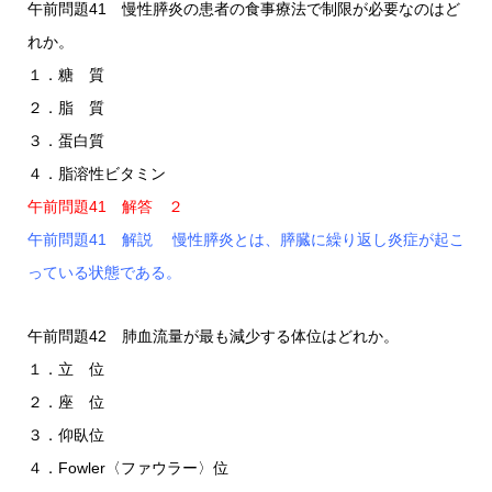
午前問題41 慢性膵炎の患者の食事療法で制限が必要なのはど
れか。
１．糖 質
２．脂 質
３．蛋白質
４．脂溶性ビタミン
午前問題41 解答 ２
午前問題41 解説 慢性膵炎とは、膵臓に繰り返し炎症が起こ
っている状態である。
午前問題42 肺血流量が最も減少する体位はどれか。
１．立 位
２．座 位
３．仰臥位
４．Fowler〈ファウラー〉位