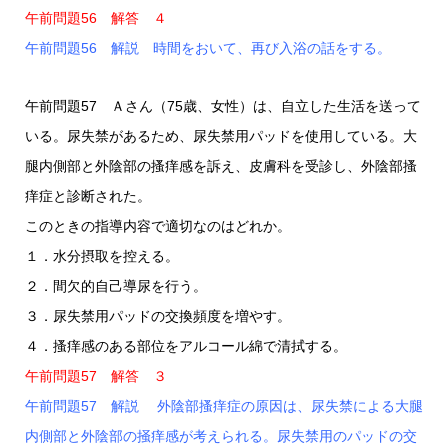
午前問題56 解答 ４
午前問題56 解説 時間をおいて、再び入浴の話をする。
午前問題57 Ａさん（75歳、女性）は、自立した生活を送って
いる。尿失禁があるため、尿失禁用パッドを使用している。大
腿内側部と外陰部の搔痒感を訴え、皮膚科を受診し、外陰部搔
痒症と診断された。
このときの指導内容で適切なのはどれか。
１．水分摂取を控える。
２．間欠的自己導尿を行う。
３．尿失禁用パッドの交換頻度を増やす。
４．搔痒感のある部位をアルコール綿で清拭する。
午前問題57 解答 ３
午前問題57 解説 外陰部搔痒症の原因は、尿失禁による大腿
内側部と外陰部の掻痒感が考えられる。尿失禁用のパッドの交