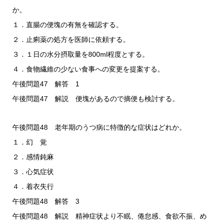
か。
１．直腸の便塊の有無を確認する。
２．止痢薬の処方を医師に依頼する。
３．１日の水分摂取量を800ml程度とする。
４．食物繊維の少ない食事への変更を提案する。
午後問題47 解答 1
午後問題47 解説 便塊があるので摘便も検討する。
午後問題48 老年期のうつ病に特徴的な症状はどれか。
１．幻 覚
２．感情鈍麻
３．心気症状
４．着衣失行
午後問題48 解答 3
午後問題48 解説 精神症状より不眠、倦怠感、食欲不振、め