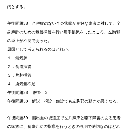
的とする。
午後問題38 合併症のない全身状態が良好な患者に対して、全
身麻酔のための気管挿管を行い用手換気をしたところ、左胸郭
の挙上が不良であった。
原因として考えられるのはどれか。
１．無気肺
２．食道挿管
３．片肺挿管
４．換気量不足
午後問題38 解答 3
午後問題38 解説 視診・触診でも左胸郭の動きが悪くなる。
午後問題39 脳出血の後遺症で左片麻痺と嚥下障害のある患者
の家族に、食事介助の指導を行うときの説明で適切なのはどれ