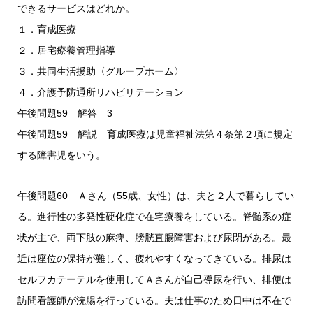
できるサービスはどれか。
１．育成医療
２．居宅療養管理指導
３．共同生活援助〈グループホーム〉
４．介護予防通所リハビリテーション
午後問題59 解答 3
午後問題59 解説 育成医療は児童福祉法第４条第２項に規定
する障害児をいう。
午後問題60 Ａさん（55歳、女性）は、夫と２人で暮らしてい
る。進行性の多発性硬化症で在宅療養をしている。脊髄系の症
状が主で、両下肢の麻痺、膀胱直腸障害および尿閉がある。最
近は座位の保持が難しく、疲れやすくなってきている。排尿は
セルフカテーテルを使用してＡさんが自己導尿を行い、排便は
訪問看護師が浣腸を行っている。夫は仕事のため日中は不在で