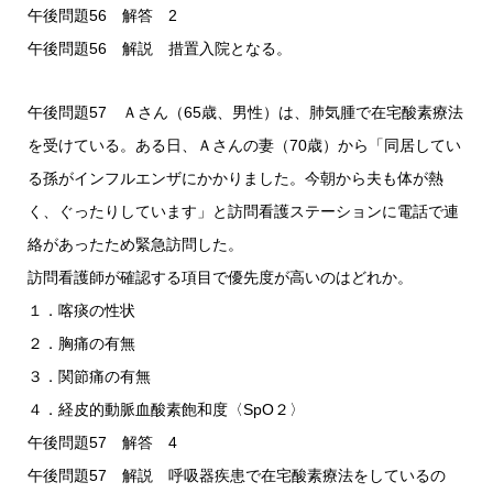
午後問題56 解答 2
午後問題56 解説 措置入院となる。
午後問題57 Ａさん（65歳、男性）は、肺気腫で在宅酸素療法
を受けている。ある日、Ａさんの妻（70歳）から「同居してい
る孫がインフルエンザにかかりました。今朝から夫も体が熱
く、ぐったりしています」と訪問看護ステーションに電話で連
絡があったため緊急訪問した。
訪問看護師が確認する項目で優先度が高いのはどれか。
１．喀痰の性状
２．胸痛の有無
３．関節痛の有無
４．経皮的動脈血酸素飽和度〈SpO２〉
午後問題57 解答 4
午後問題57 解説 呼吸器疾患で在宅酸素療法をしているの