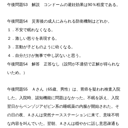
午後問題53 解説 コンドームの避妊効果は90％程度である。
午後問題54 災害後の成人にみられる防衛機制はどれか。
１．不安で眠れなくなる。
２．激しい怒りを表現する。
３．言動が子どものように幼くなる。
４．自分だけが無事で申し訳ないと思う。
午後問題54 解答 正答なし（設問が不適切で正解が得られな
いため。）
午後問題55 Ａさん（65歳、男性）は、胃癌を疑われ検査入院
した。入院時、認知機能に問題はなかった。不眠を訴え、入院
翌日からベンゾジアゼピン系の睡眠薬の内服が開始された。そ
の日の夜、Ａさんは突然ナースステーションに来て、意味不明
な内容を叫んでいた。翌朝、Ａさんは穏やかに話し意思疎通も