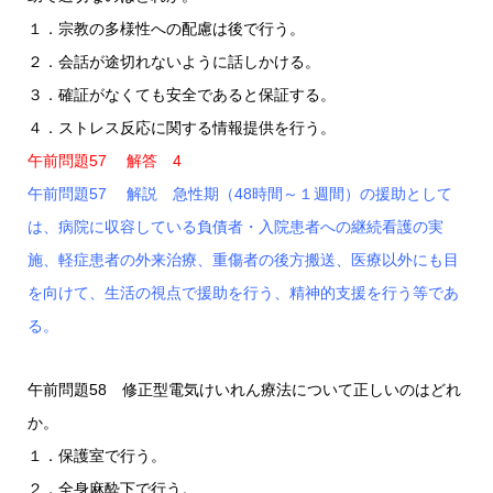
１．宗教の多様性への配慮は後で行う。
２．会話が途切れないように話しかける。
３．確証がなくても安全であると保証する。
４．ストレス反応に関する情報提供を行う。
午前問題57 解答 4
午前問題57 解説 急性期（48時間～１週間）の援助として
は、病院に収容している負債者・入院患者への継続看護の実
施、軽症患者の外来治療、重傷者の後方搬送、医療以外にも目
を向けて、生活の視点で援助を行う、精神的支援を行う等であ
る。
午前問題58 修正型電気けいれん療法について正しいのはどれ
か。
１．保護室で行う。
２．全身麻酔下で行う。