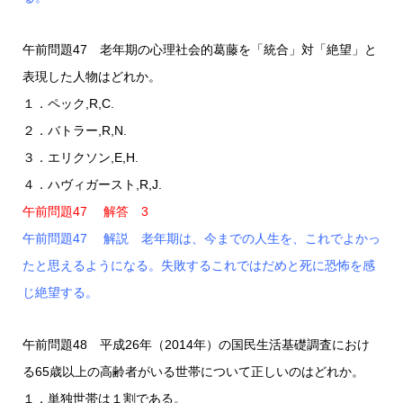
午前問題47 老年期の心理社会的葛藤を「統合」対「絶望」と
表現した人物はどれか。
１．ペック,R,C.
２．バトラー,R,N.
３．エリクソン,E,H.
４．ハヴィガースト,R,J.
午前問題47 解答 3
午前問題47 解説 老年期は、今までの人生を、これでよかっ
たと思えるようになる。失敗するこれではだめと死に恐怖を感
じ絶望する。
午前問題48 平成26年（2014年）の国民生活基礎調査におけ
る65歳以上の高齢者がいる世帯について正しいのはどれか。
１．単独世帯は１割である。