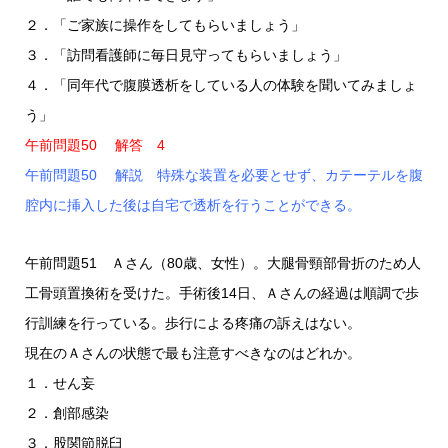
２．「ご家族に操作をしてもらいましょう」
３．「訪問看護師に毎日見守ってもらいましょう」
４．「同年代で腹膜透析をしている人の体験を聞いてみましょ
う」
午前問題50 解答 4
午前問題50 解説 特殊な装置を必要とせず、カテーテルを腹
腔内に挿入した後は自宅で透析を行うことができる。
午前問題51 Ａさん（80歳、女性）。大腿骨頸部骨折のため人
工骨頭置換術を受けた。手術後14日、Ａさんの経過は順調で歩
行訓練を行っている。歩行による疼痛の訴えはない。
現在のＡさんの状態で最も注意すべきなのはどれか。
１．せん妄
２．創部感染
３．股関節脱臼