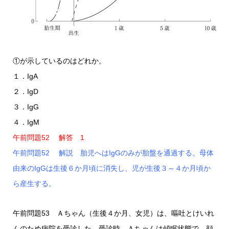
①が示しているのはどれか。
１．IgA
２．IgD
３．IgG
４．IgM
午前問題52 解答 1
午前問題52 解説 胎児へはIgGのみが胎盤を通過する。母体
由来のIgGは生後６か月頃に消失し、児が生後３～４か月頃か
ら産生する。
午前問題53 Ａちゃん（生後４か月、女児）は、嘔吐とけいれ
んのため病院を受診した。受診時、Ａちゃんは傾眠状態で、顔