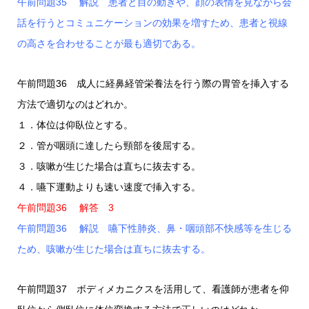
午前問題35 解説 患者と目の動きや、顔の表情を見ながら会
話を行うとコミュニケーションの効果を増すため、患者と視線
の高さを合わせることが最も適切である。
午前問題36 成人に経鼻経管栄養法を行う際の胃管を挿入する
方法で適切なのはどれか。
１．体位は仰臥位とする。
２．管が咽頭に達したら頸部を後屈する。
３．咳嗽が生じた場合は直ちに抜去する。
４．嚥下運動よりも速い速度で挿入する。
午前問題36 解答 3
午前問題36 解説 嚥下性肺炎、鼻・咽頭部不快感等を生じる
ため、咳嗽が生じた場合は直ちに抜去する。
午前問題37 ボディメカニクスを活用して、看護師が患者を仰