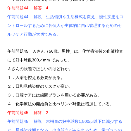
午前問題44 解答 4
午前問題44 解説 生活習慣や生活様式を変え、慢性疾患をコ
ントロールするために各個人が主体的に自己管理するためのセ
ルフケア行動が大切である。
午前問題45 Ａさん（56歳、男性）は、化学療法後の血液検査
にて好中球数300／mm であった。
Ａさんの状態で正しいのはどれか。
１．入浴を控える必要がある。
２．日和見感染症のリスクが高い。
３．口腔ケアには歯間ブラシを用いる必要がある。
４．化学療法の開始前と比べリンパ球数は増加している。
午前問題45 解答 2
午前問題45 解説 末梢血の好中球数1,500/μl以下に減少する
と、易感染状態となる。出血傾向がみられるため、歯ブラシの