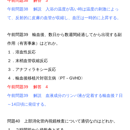
午前問題38 解答 3
午前問題38 解説 入浴の温度が高い時は温度の刺激によっ
て、反射的に皮膚の血管が収縮し、血圧は一時的に上昇する。
午前問題39 輸血後、数日から数週間経過してから出現する副
作用（有害事象）はどれか。
１．溶血性反応
２．末梢血管収縮反応
３．アナフィラキシー反応
４．輸血後移植片対宿主病〈PT－GVHD〉
午前問題39 解答 4
午前問題39 解説 血液成分のリンパ液が定着する輸血後７日
～14日頃に発症する。
問題40 上部消化管内視鏡検査について適切なのはどれか。
１．２時間前から絶飲食とする。