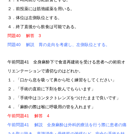
２．前投薬には筋弛緩薬を用いる。
３．体位は左側臥位とする。
４．終了直後から飲食は可能である。
問題40 解答 3
問題40 解説 胃の走向を考慮し、左側臥位とする。
午前問題41 全身麻酔下で食道再建術を受ける患者への術前オ
リエンテーションで適切なのはどれか。
１．「口から息を吸って鼻から吐く練習をしてください」
２．「手術の直前に下剤を飲んでもらいます」
３．「手術中はコンタクトレンズをつけたままで良いです」
４．「麻酔の際は喉に呼吸用の管を入れます」
午前問題41 解答 4
午前問題41 解説 全身麻酔は外科的療法を行う際に患者の痛
みを取り除き、意識消失・骨格筋の弛緩など、安全な手術を妨