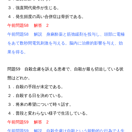
３．強直間代発作が生じる。
４．発生頻度の高い合併症は骨折である。
午前問題58 解答 2
午前問題58 解説 身麻酔薬と筋弛緩剤を投与し、頭部に電極
をあて数秒間電気刺激を与える。脳内に治療的影響を与え、効
果を得る。
問題59 自殺念慮を訴える患者で、自殺が最も切迫している状
態はどれか。
１．自殺の手段が未定である。
２．自殺する日を決めている。
３．将来の希望について時々話す。
４．普段と変わらない様子で生活している。
午前問題59 解答 2
午前問題59 解説 自殺念慮は自殺という能動的な行為で人生