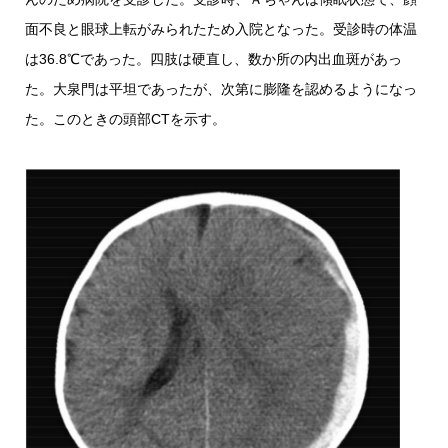
面不良と眼球上転がみられたため入院となった。受診時の体温
は36.8℃であった。四肢は硬直し、数か所の内出血斑があっ
た。大泉門は平坦であったが、次第に膨隆を認めるようになっ
た。このときの頭部CTを示す。