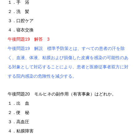
１．手 浴
２．洗 髪
３．口腔ケア
４．寝衣交換
午後問題19 解答 3
午後問題19 解説 標準予防策とは、すべての患者の汗を除
く、血液、体液、粘膜および損傷した皮膚を感染の可能性のあ
る対象として対応することにより、患者と医療従事者双方に対
する院内感染の危険性を減少する。
午後問題20 モルヒネの副作用（有害事象）はどれか。
１．出 血
２．便 秘
３．高血圧
４．粘膜障害