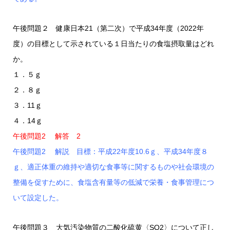
午後問題２ 健康日本21（第二次）で平成34年度（2022年
度）の目標として示されている１日当たりの食塩摂取量はどれ
か。
１．５ｇ
２．８ｇ
３．11ｇ
４．14ｇ
午後問題2 解答 2
午後問題2 解説 目標：平成22年度10.6ｇ、平成34年度８
ｇ、適正体重の維持や適切な食事等に関するものや社会環境の
整備を促すために、食塩含有量等の低減で栄養・食事管理につ
いて設定した。
午後問題３ 大気汚染物質の二酸化硫黄〈SO2〉について正し