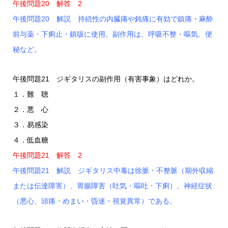
午後問題20 解答 2
午後問題20 解説 持続性の内臓痛や鈍痛に有効で鎮痛・麻酔
前与薬・下痢止・鎮咳に使用。副作用は、呼吸不整・嘔気、便
秘など。
午後問題21 ジギタリスの副作用（有害事象）はどれか。
１．難 聴
２．悪 心
３．易感染
４．低血糖
午後問題21 解答 2
午後問題21 解説 ジギタリス中毒は徐脈・不整脈（期外収縮
または伝達障害）、胃腸障害（吐気・嘔吐・下痢）、神経症状
（悪心、頭痛・めまい・昏迷・視覚異常）である。