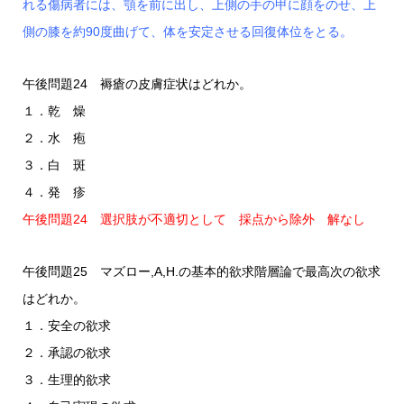
れる傷病者には、顎を前に出し、上側の手の甲に顔をのせ、上
側の膝を約90度曲げて、体を安定させる回復体位をとる。
午後問題24 褥瘡の皮膚症状はどれか。
１．乾 燥
２．水 疱
３．白 斑
４．発 疹
午後問題24 選択肢が不適切として 採点から除外 解なし
午後問題25 マズロー,A,H.の基本的欲求階層論で最高次の欲求
はどれか。
１．安全の欲求
２．承認の欲求
３．生理的欲求