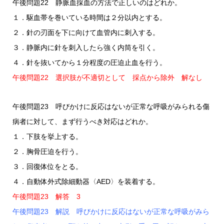
午後問題22 静脈血採血の方法で正しいのはどれか。
１．駆血帯を巻いている時間は２分以内とする。
２．針の刃面を下に向けて血管内に刺入する。
３．静脈内に針を刺入したら強く内筒を引く。
４．針を抜いてから１分程度の圧迫止血を行う。
午後問題22 選択肢が不適切として 採点から除外 解なし
午後問題23 呼びかけに反応はないが正常な呼吸がみられる傷
病者に対して、まず行うべき対応はどれか。
１．下肢を挙上する。
２．胸骨圧迫を行う。
３．回復体位をとる。
４．自動体外式除細動器〈AED〉を装着する。
午後問題23 解答 3
午後問題23 解説 呼びかけに反応はないが正常な呼吸がみら