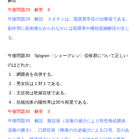
解症
午後問題29 解答 4
午後問題29 解説 スタチンは、脂質異常症の治療薬である。
副作用に筋肉痛がみられなかには筋障害や横紋筋融解症が生じ
る。
午後問題30 Sjögren〈シェーグレン〉症候群について正しい
のはどれか。
１．網膜炎を合併する。
２．男女比は１対１である。
３．主症状は乾燥症状である。
４．抗核抗体の陽性率は30％程度である。
午後問題30 解答 3
午後問題30 解説 眼症状（涙液の減少により乾性角結膜炎、
涙腺の腫大）、口腔症状（唾液の分泌減少による口渇、舌のあ