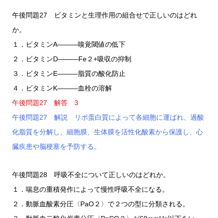
午後問題27 ビタミンと生理作用の組合せで正しいのはどれ
か。
１．ビタミンA―――嗅覚閾値の低下
２．ビタミンD―――Fe２+吸収の抑制
３．ビタミンE―――脂質の酸化防止
４．ビタミンK―――血栓の溶解
午後問題27 解答 3
午後問題27 解説 リポ蛋白質によって各細胞に運ばれ、過酸
化脂質を分解し、細胞膜、生体膜を活性化酸素から保護し、心
臓疾患や脳梗塞を予防する。
午後問題28 呼吸不全について正しいのはどれか。
１．喘息の重積発作によって慢性呼吸不全になる。
２．動脈血酸素分圧〈PaO２〉で２つの型に分類される。