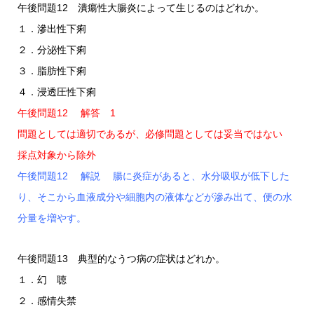
午後問題12 潰瘍性大腸炎によって生じるのはどれか。
１．滲出性下痢
２．分泌性下痢
３．脂肪性下痢
４．浸透圧性下痢
午後問題12 解答 1
問題としては適切であるが、必修問題としては妥当ではない
採点対象から除外
午後問題12 解説 腸に炎症があると、水分吸収が低下した
り、そこから血液成分や細胞内の液体などが滲み出て、便の水
分量を増やす。
午後問題13 典型的なうつ病の症状はどれか。
１．幻 聴
２．感情失禁