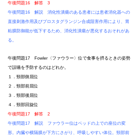
午後問題16 解答 3
午後問題16 解説 消化性潰瘍のある患者には患者消化器への
直接刺激作用及びプロスタグランジン合成阻害作用により、胃
粘膜防御能が低下するため、消化性潰瘍が悪化するおそれがあ
る。
午後問題17 Fowler〈ファウラー〉位で食事を摂るときの姿勢
で誤嚥を予防するのはどれか。
１．頸部側屈位
２．頸部前屈位
３．頸部後屈位
４．頸部回旋位
午後問題17 解答 2
午後問題17 解説 ファウラー位はベッドの上での座位の変
形。内臓や横隔膜が下方にさがり、呼吸しやすい体位。頸部前