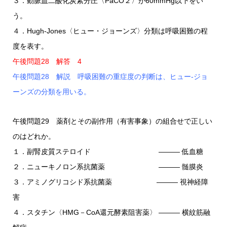
３．動脈血二酸化炭素分圧〈PaCO２〉が60mmHg以下をい
う。
４．Hugh-Jones〈ヒュー・ジョーンズ〉分類は呼吸困難の程
度を表す。
午後問題28 解答 4
午後問題28 解説 呼吸困難の重症度の判断は、ヒュー-ジョ
ーンズの分類を用いる。
午後問題29 薬剤とその副作用（有害事象）の組合せで正しい
のはどれか。
１．副腎皮質ステロイド ――― 低血糖
２．ニューキノロン系抗菌薬 ――― 髄膜炎
３．アミノグリコシド系抗菌薬 ――― 視神経障
害
４．スタチン〈HMG－CoA還元酵素阻害薬〉 ――― 横紋筋融