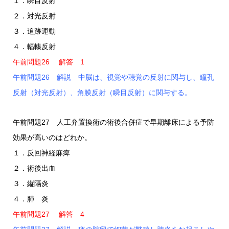
１．瞬目反射
２．対光反射
３．追跡運動
４．輻輳反射
午前問題26 解答 1
午前問題26 解説 中脳は、視覚や聴覚の反射に関与し、瞳孔
反射（対光反射）、角膜反射（瞬目反射）に関与する。
午前問題27 人工弁置換術の術後合併症で早期離床による予防
効果が高いのはどれか。
１．反回神経麻痺
２．術後出血
３．縦隔炎
４．肺 炎
午前問題27 解答 4