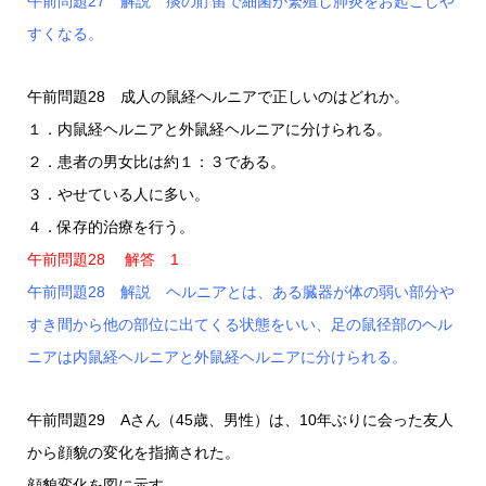
午前問題27 解説 痰の貯留で細菌が繁殖し肺炎をお起こしや
すくなる。
午前問題28 成人の鼠経ヘルニアで正しいのはどれか。
１．内鼠経ヘルニアと外鼠経ヘルニアに分けられる。
２．患者の男女比は約１：３である。
３．やせている人に多い。
４．保存的治療を行う。
午前問題28 解答 1
午前問題28 解説 ヘルニアとは、ある臓器が体の弱い部分や
すき間から他の部位に出てくる状態をいい、足の鼠径部のヘル
ニアは内鼠経ヘルニアと外鼠経ヘルニアに分けられる。
午前問題29 Aさん（45歳、男性）は、10年ぶりに会った友人
から顔貌の変化を指摘された。
顔貌変化を図に示す。