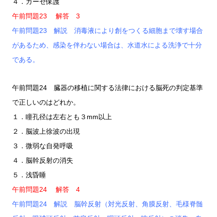
４．ガーゼ保護
午前問題23 解答 3
午前問題23 解説 消毒液により創をつくる細胞まで壊す場合
があるため、感染を伴わない場合は、水道水による洗浄で十分
である。
午前問題24 臓器の移植に関する法律における脳死の判定基準
で正しいのはどれか。
１．瞳孔径は左右とも３mm以上
２．脳波上徐波の出現
３．微弱な自発呼吸
４．脳幹反射の消失
５．浅昏睡
午前問題24 解答 4
午前問題24 解説 脳幹反射（対光反射、角膜反射、毛様脊髄