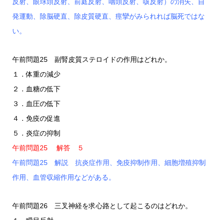
反射、眼球頭反射、前庭反射、咽頭反射、咳反射）の消失、自
発運動、除脳硬直、除皮質硬直、痙攣がみられれば脳死ではな
い。
午前問題25 副腎皮質ステロイドの作用はどれか。
１．体重の減少
２．血糖の低下
３．血圧の低下
４．免疫の促進
５．炎症の抑制
午前問題25 解答 ５
午前問題25 解説 抗炎症作用、免疫抑制作用、細胞増殖抑制
作用、血管収縮作用などがある。
午前問題26 三叉神経を求心路として起こるのはどれか。