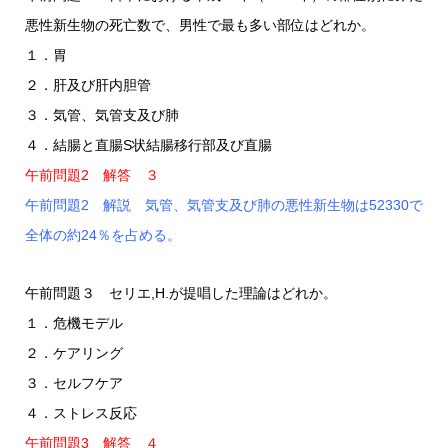
悪性新生物の死亡数で、男性で最も多い部位はどれか。
１．胃
２．肝及び肝内胆管
３．気管、気管支及び肺
４．結腸と直腸S状結腸移行部及び直腸
午前問題2 解答 ３
午前問題2 解説 気管、気管支及び肺の悪性新生物は52330で
全体の約24％を占める。
午前問題３ セリエ,H.が提唱した理論はどれか。
１．危機モデル
２．ケアリング
３．セルフケア
４．ストレス反応
午前問題3 解答 ４