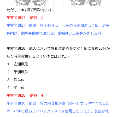
ただし、●は聴取部位を示す。
午前問題17 解答 1
午前問題17 解説 第Ⅰ心音は、心室の収縮期のはじめ、房室
弁閉鎖、動脈弁開放で生じる。僧帽弁と三尖弁が閉じる時
午前問題18 成人において胃食道逆流を防ぐために食後30分か
ら１時間程度とるとよい体位はどれか。
１．左側臥位
２．半側臥位
３．仰臥位
４．坐 位
午前問題18 解答 4
午前問題18 解説 胃の内容物が幽門部へ貯留しやすくなるた
め、いすに座るよりバックレストを使用したほうが、負担が軽