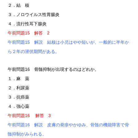
２．結 核
３．ノロウイルス性胃腸炎
４．流行性耳下腺炎
午前問題15 解答 2
午前問題15 解説 結核は小児はやや短いが、一般的に半年か
ら２年の潜伏期間がある。
午前問題16 骨髄抑制が出現するのはどれか。
１．麻 薬
２．利尿薬
３．抗癌薬
４．強心薬
午前問題16 解答 3
午前問題16 解説 皮膚の発疹やかゆみ、骨髄の機能障害で骨
髄抑制がみられる。