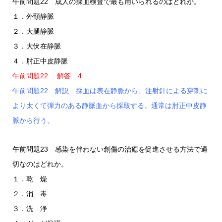
午前問題22 成人の採血検査で最も用いられるのはどれか。
１．外頸静脈
２．大腿静脈
３．大伏在静脈
４．肘正中皮静脈
午前問題22 解答 4
午前問題22 解説 採血は表在静脈から、注射針による穿刺に
より太くて弾力のある静脈血から採取する。通常は肘正中皮静
脈から行う。
午前問題23 感染を伴わない創傷の治癒を促進させる方法で適
切なのはどれか。
１．乾 燥
２．消 毒
３．洗 浄