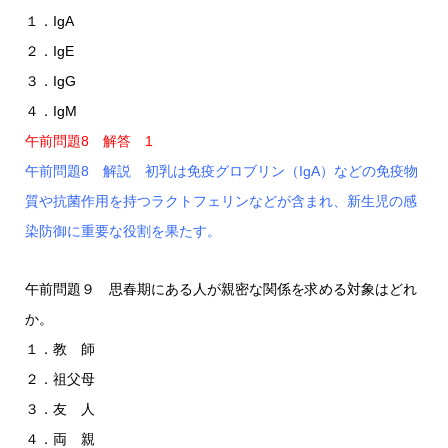
１．IgA
２．IgE
３．IgG
４．IgM
午前問題8 解答 1
午前問題8 解説 初乳は免疫グロブリン（IgA）などの免疫物
質や抗菌作用を持つラクトフェリンなどが含まれ、新生児の感
染防御に重要な役割を果たす。
午前問題９ 思春期にある人が親密な関係を求める対象はどれ
か。
１．教 師
２．祖父母
３．友 人
４．両 親