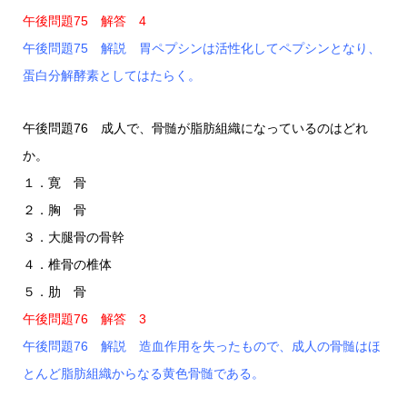
午後問題75 解答 4
午後問題75 解説 胃ペプシンは活性化してペプシンとなり、
蛋白分解酵素としてはたらく。
午後問題76 成人で、骨髄が脂肪組織になっているのはどれ
か。
１．寛 骨
２．胸 骨
３．大腿骨の骨幹
４．椎骨の椎体
５．肋 骨
午後問題76 解答 3
午後問題76 解説 造血作用を失ったもので、成人の骨髄はほ
とんど脂肪組織からなる黄色骨髄である。