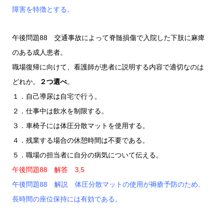
障害を特徴とする。
午後問題88 交通事故によって脊髄損傷で入院した下肢に麻痺
のある成人患者。
職場復帰に向けて、看護師が患者に説明する内容で適切なのは
どれか。
２つ選べ
。
１．自己導尿は自宅で行う。
２．仕事中は飲水を制限する。
３．車椅子には体圧分散マットを使用する。
４．残業する場合の休憩時間は不要である。
５．職場の担当者に自分の病気について伝える。
午後問題88 解答 3,5
午後問題88 解説 体圧分散マットの使用が褥瘡予防のため、
長時間の座位保持には有効である。