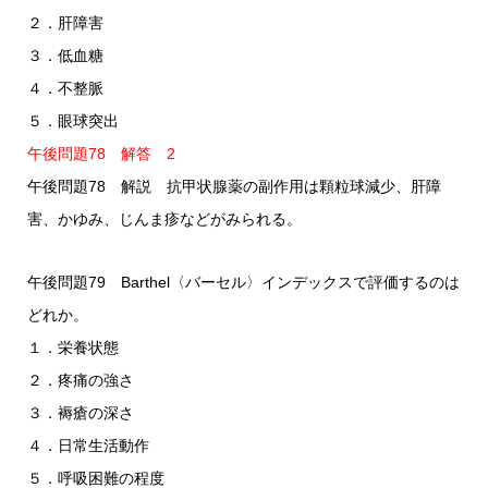
２．肝障害
３．低血糖
４．不整脈
５．眼球突出
午後問題78 解答 2
午後問題78 解説 抗甲状腺薬の副作用は顆粒球減少、肝障
害、かゆみ、じんま疹などがみられる。
午後問題79 Barthel〈バーセル〉インデックスで評価するのは
どれか。
１．栄養状態
２．疼痛の強さ
３．褥瘡の深さ
４．日常生活動作
５．呼吸困難の程度