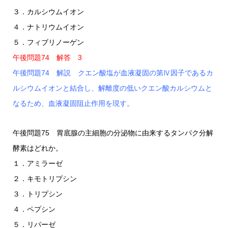
３．カルシウムイオン
４．ナトリウムイオン
５．フィブリノーゲン
午後問題74 解答 3
午後問題74 解説 クエン酸塩が血液凝固の第Ⅳ因子であるカ
ルシウムイオンと結合し、解離度の低いクエン酸カルシウムと
なるため、血液凝固阻止作用を現す。
午後問題75 胃底腺の主細胞の分泌物に由来するタンパク分解
酵素はどれか。
１．アミラーゼ
２．キモトリプシン
３．トリプシン
４．ペプシン
５．リパーゼ