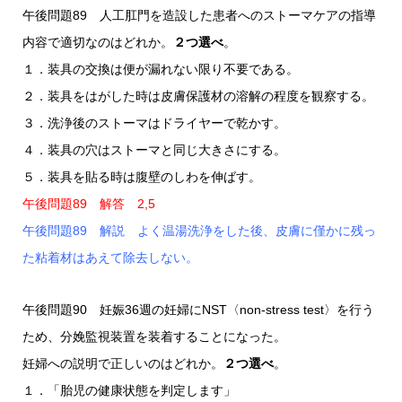
午後問題89 人工肛門を造設した患者へのストーマケアの指導
内容で適切なのはどれか。
２つ選べ
。
１．装具の交換は便が漏れない限り不要である。
２．装具をはがした時は皮膚保護材の溶解の程度を観察する。
３．洗浄後のストーマはドライヤーで乾かす。
４．装具の穴はストーマと同じ大きさにする。
５．装具を貼る時は腹壁のしわを伸ばす。
午後問題89 解答 2,5
午後問題89 解説 よく温湯洗浄をした後、皮膚に僅かに残っ
た粘着材はあえて除去しない。
午後問題90 妊娠36週の妊婦にNST〈non-stress test〉を行う
ため、分娩監視装置を装着することになった。
妊婦への説明で正しいのはどれか。
２つ選べ
。
１．「胎児の健康状態を判定します」