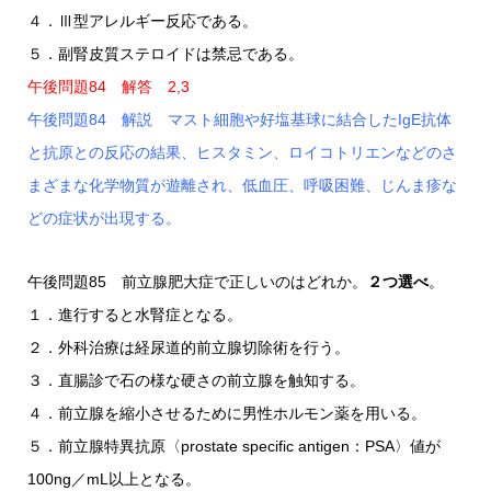
４．Ⅲ型アレルギー反応である。
５．副腎皮質ステロイドは禁忌である。
午後問題84 解答 2,3
午後問題84 解説 マスト細胞や好塩基球に結合したIgE抗体
と抗原との反応の結果、ヒスタミン、ロイコトリエンなどのさ
まざまな化学物質が遊離され、低血圧、呼吸困難、じんま疹な
どの症状が出現する。
午後問題85 前立腺肥大症で正しいのはどれか。
２つ選べ
。
１．進行すると水腎症となる。
２．外科治療は経尿道的前立腺切除術を行う。
３．直腸診で石の様な硬さの前立腺を触知する。
４．前立腺を縮小させるために男性ホルモン薬を用いる。
５．前立腺特異抗原〈prostate specific antigen：PSA〉値が
100ng／mL以上となる。