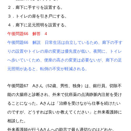
２．廊下に手すりを設置する。
３．トイレの扉を引き戸にする。
４．廊下に足元照明を設置する。
午後問題66 解答 4
午後問題66 解説 日常生活は自立しているため、廊下の手す
りの設置やトイレの扉の変更は優先度が低い。夜間に、トイレ
へ歩いていくため、便座の高さの変更は必要ないが、廊下の足
元照明があると、転倒の不安が軽減される。
午後問題67 Aさん（52歳、男性、独身）は、銀行員。切除不
能の大腸癌と診断され、外来で抗癌薬の点滴静脈内注射を受け
ることになった。Aさんは「治療を受けながら仕事を続けたい
のですが、どうすれば良いか教えてください」と外来看護師に
相談した。
外来看護師が行うAさんへの助言で最も適切なのはどれか。