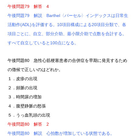
午後問題79 解答 4
午後問題79 解説 Barthel〈バーセル〉インデックスは日常生
活動作(ADL)を評価する。10項目構成による20項目分類で、各
項目ごとに、自立、部分介助、最小限介助で点数を合計する。
すべて自立していると100点になる。
午後問題80 急性心筋梗塞患者の合併症を早期に発見するため
の徴候で正しいのはどれか。
１．皮疹の出現
２．頻脈の出現
３．時間尿の増加
４．腹壁静脈の怒張
５．うっ血乳頭の出現
午後問題80 解答 2
午後問題80 解説 心拍数が増加している状態である。