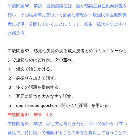
午後問題86 解説 五類感染症は、国が感染症発生動向調査を
行い、その結果等に基づいて必要な情報を一般国民や医療関係
者に提供・公開していくことによって、発生・拡大を防止すべ
き感染症。
午後問題87 感覚性失語のある成人患者とのコミュニケーショ
ンで適切なのはどれか。
２つ選べ
。
１．短文で話しかける。
２．身振りを加えて話す。
３．多くの話題を提供する。
４．耳元に近づき大きな声で話す。
５．open-ended question〈開かれた質問〉を用いる。
午後問題87 解答 1,2
午後問題87 解説 話し方は滑らかだが、言い間違いが目立つ
発話で、特に聴いて理解することの障害と真似して言うことの