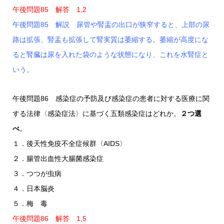
午後問題85 解答 1,2
午後問題85 解説 尿管や腎盂の出口が狭窄すると、上部の尿
路は拡張、腎盂も拡張して腎実質は萎縮する。萎縮が高度にな
ると腎臓は尿を入れた袋のような状態になり、これを水腎症と
いう。
午後問題86 感染症の予防及び感染症の患者に対する医療に関
する法律〈感染症法〉に基づく五類感染症はどれか。
２つ選
べ
。
１．後天性免疫不全症候群〈AIDS〉
２．腸管出血性大腸菌感染症
３．つつが虫病
４．日本脳炎
５．梅 毒
午後問題86 解答 1,5