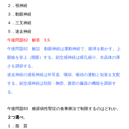
２．視神経
３．動眼神経
４．三叉神経
５．迷走神経
午後問題82 解答 3,5
午後問題82 解説 動眼神経は運動神経で、眼球を動かす。上
眼瞼を挙上（開眼）する。副交感神経は瞳孔縮小、水晶体の厚
さを調節する。
迷走神経の感覚神経は外耳道、咽頭、喉頭の運動と知覚を支配
する。副交感神経は頚部・胸部、腹部の臓器の機能を調節す
る。
午後問題83 糖尿病性腎症の食事療法で制限するのはどれか。
２つ選べ
。
１．脂 質