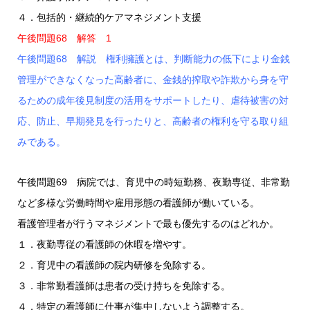
４．包括的・継続的ケアマネジメント支援
午後問題68 解答 1
午後問題68 解説 権利擁護とは、判断能力の低下により金銭
管理ができなくなった高齢者に、金銭的搾取や詐欺から身を守
るための成年後見制度の活用をサポートしたり、虐待被害の対
応、防止、早期発見を行ったりと、高齢者の権利を守る取り組
みである。
午後問題69 病院では、育児中の時短勤務、夜勤専従、非常勤
など多様な労働時間や雇用形態の看護師が働いている。
看護管理者が行うマネジメントで最も優先するのはどれか。
１．夜勤専従の看護師の休暇を増やす。
２．育児中の看護師の院内研修を免除する。
３．非常勤看護師は患者の受け持ちを免除する。
４．特定の看護師に仕事が集中しないよう調整する。