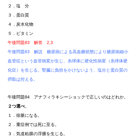
２．塩 分
３．蛋白質
４．炭水化物
５．ビタミン
午後問題83 解答 2,3
午後問題83 解説 糖尿病による高血糖状態により糖尿病細小
血管症という血管病変が生じ、糸球体に硬化性病変（糸球体硬
化症）を生じる。腎臓に負担をかけないよう、塩分と蛋白質の
摂取は控える。
午後問題84 アナフィラキシーショックで正しいのはどれか。
２つ選べ
。
１．徐脈になる。
２．重症例では死に至る。
３．気道粘膜の浮腫を生じる。