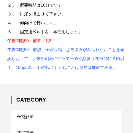
２．「所要時間は10分です」
３．「排尿を済ませて下さい」
４．「仰向けで行います」
５．「固定用ベルトを１本使用します」
午後問題90 解答 1,3
午後問題90 解説 子宮収縮、胎児徐脈がみられないことを確
認した上で、胎動や刺激に伴って一過性頻脈（20分間に２回以
上、15bpm以上15秒以上）が起これば胎児は健康である。
CATEGORY
学習動画
学習方法