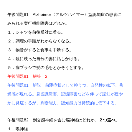
午後問題81 Alzheimer〈アルツハイマー〉型認知症の患者に
みられる実行機能障害はどれか。
１．シャツを前後反対に着る。
２．調理の手順がわからなくなる。
３．物音がすると食事を中断する。
４．鏡に映った自分の姿に話しかける。
５．歯ブラシで髪の毛をとかそうとする。
午後問題81 解答 2
午後問題81 解説 前駆症状として抑うつ、自発性の低下、焦
燥感が現れる。見当識障害、記憶障害などを伴って認知が緩や
かに発症するが、判断能力、認知能力は持続的に低下する。
午後問題82 副交感神経を含む脳神経はどれか。
２つ選べ
。
１．嗅神経