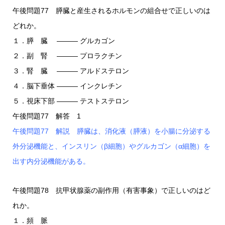
午後問題77 膵臓と産生されるホルモンの組合せで正しいのは
どれか。
１．膵 臓 ――― グルカゴン
２．副 腎 ――― プロラクチン
３．腎 臓 ――― アルドステロン
４．脳下垂体 ――― インクレチン
５．視床下部 ――― テストステロン
午後問題77 解答 1
午後問題77 解説 膵臓は、消化液（膵液）を小腸に分泌する
外分泌機能と、インスリン（β細胞）やグルカゴン（α細胞）を
出す内分泌機能がある。
午後問題78 抗甲状腺薬の副作用（有害事象）で正しいのはど
れか。
１．頻 脈