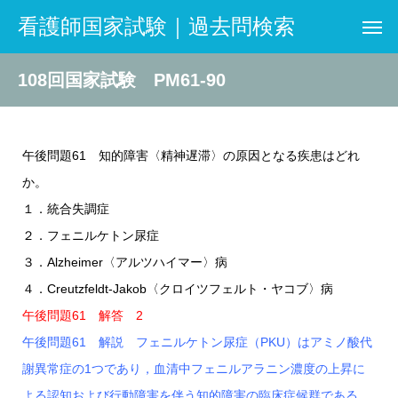
看護師国家試験｜過去問検索
108回国家試験 PM61-90
午後問題61 知的障害〈精神遅滞〉の原因となる疾患はどれ
か。
１．統合失調症
２．フェニルケトン尿症
３．Alzheimer〈アルツハイマー〉病
４．Creutzfeldt-Jakob〈クロイツフェルト・ヤコブ〉病
午後問題61 解答 2
午後問題61 解説 フェニルケトン尿症（PKU）はアミノ酸代
謝異常症の1つであり，血清中フェニルアラニン濃度の上昇に
よる認知および行動障害を伴う知的障害の臨床症候群である。