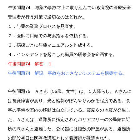
午後問題74 与薬の事故防止に取り組んでいる病院の医療安全
管理者が行う対策で適切なのはどれか。
１．与薬の業務プロセスを見直す。
２．医師に口頭での与薬指示を依頼する。
３．病棟ごとに与薬マニュアルを作成する。
４．インシデントを起こした職員の研修会を企画する。
午後問題74 解答 １
午後問題74 解説 事故をおこさないシステムを構築する。
午後問題75 Ａさん（55歳、女性）は、１人暮らし。Ａさんに
は視覚障害があり、光と輪郭がぼんやりわかる程度である。食
事の準備や室内の移動は自立している。震度６の地震が発生し
た。Ａさんは、避難所に指定されたバリアフリーの公民館に近
所のＢさんと避難した。公民館には複数の部屋がある。避難所
の開設初日に医療救護班として看護師が派遣された。