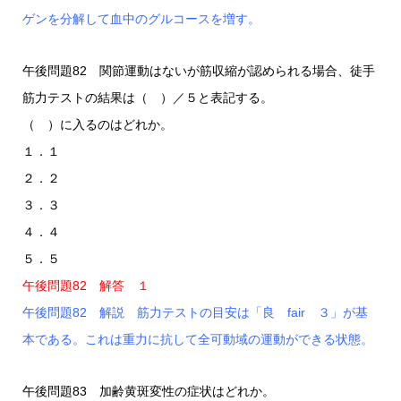
ゲンを分解して血中のグルコースを増す。
午後問題82 関節運動はないが筋収縮が認められる場合、徒手
筋力テストの結果は（ ）／５と表記する。
（ ）に入るのはどれか。
１．１
２．２
３．３
４．４
５．５
午後問題82 解答 １
午後問題82 解説 筋力テストの目安は「良 fair ３」が基
本である。これは重力に抗して全可動域の運動ができる状態。
午後問題83 加齢黄斑変性の症状はどれか。