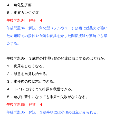
４．角化型疥癬
５．皮膚カンジダ症
午後問題84 解答 ４
午後問題84 解説 角化型（ノルウェー）疥癬は感染力が強い
ため短時間の接触や衣類や寝具を介した間接接触や落屑でも感
染する。
午後問題85 ３歳児の排泄行動の発達に該当するのはどれか。
１．夜尿をしなくなる。
２．尿意を自覚し始める。
３．排便後の後始末ができる。
４．トイレに行くまで排尿を我慢できる。
５．遊びに夢中になっても排尿の失敗がなくなる。
午後問題85 解答 ４
午後問題85 解説 ３歳半頃には小便の自立がみられる。