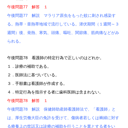
午後問題77 解答 １
午後問題77 解説 マラリア原虫をもった蚊に刺され感染す
る。熱帯・亜熱帯地域で流行している。潜伏期間（１週間～３
週間）後、発熱、寒気、頭痛、嘔吐、関節痛、筋肉痛などがみ
られる。
午後問題78 看護師の特定行為で正しいのはどれか。
１．診療の補助である。
２．医師法に基づいている。
３．手順書は看護師が作成する。
４．特定行為を指示する者に歯科医師は含まれない。
午後問題78 解答 １
午後問題78 解説 保健師助産師看護師法で、「看護師」と
は、厚生労働大臣の免許を受けて、傷病者若しくは褥婦に対す
る療養上の世話又は診療の補助を行うことを業とする者をい