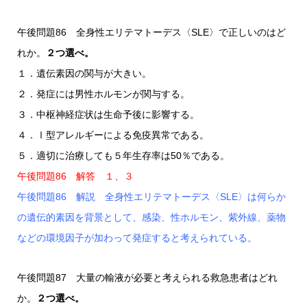
午後問題86 全身性エリテマトーデス〈SLE〉で正しいのはど
れか。
２つ選べ。
１．遺伝素因の関与が大きい。
２．発症には男性ホルモンが関与する。
３．中枢神経症状は生命予後に影響する。
４．Ⅰ型アレルギーによる免疫異常である。
５．適切に治療しても５年生存率は50％である。
午後問題86 解答 １、３
午後問題86 解説 全身性エリテマトーデス〈SLE〉は何らか
の遺伝的素因を背景として、感染、性ホルモン、紫外線、薬物
などの環境因子が加わって発症すると考えられている。
午後問題87 大量の輸液が必要と考えられる救急患者はどれ
か。
２つ選べ。