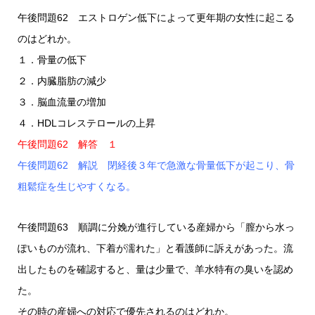
午後問題62 エストロゲン低下によって更年期の女性に起こる
のはどれか。
１．骨量の低下
２．内臓脂肪の減少
３．脳血流量の増加
４．HDLコレステロールの上昇
午後問題62 解答 １
午後問題62 解説 閉経後３年で急激な骨量低下が起こり、骨
粗鬆症を生じやすくなる。
午後問題63 順調に分娩が進行している産婦から「膣から水っ
ぽいものが流れ、下着が濡れた」と看護師に訴えがあった。流
出したものを確認すると、量は少量で、羊水特有の臭いを認め
た。
その時の産婦への対応で優先されるのはどれか。