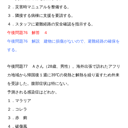
２．災害時マニュアルを整備する。
３．隣接する病棟に支援を要請する。
４．スタッフに避難経路の安全確認を指示する。
午後問題76 解答 ４
午後問題76 解説 建物に損傷がないので、避難経路の確保を
する。
午後問題77 Ａさん（28歳、男性）。海外出張で訪れたアフリ
カ地域から帰国後１週に39℃の発熱と解熱を繰り返すため外来
を受診した。腹部症状は特にない。
予測される感染症はどれか。
１．マラリア
２．コレラ
３．赤 痢
４．破傷風