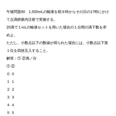
午後問題90 1,500mⅬの輸液を朝９時からその日の17時にかけ
て点滴静脈内注射で実施する。
20滴で１mⅬの輸液セットを用いた場合の１分間の滴下数を求
めよ。
ただし、小数点以下の数値が得られた場合には、小数点以下第
１位を四捨五入すること。
解答：① ②滴／分
① ②
０ ０
１ １
２ ２
３ ３
４ ４
５ ５