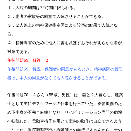
１．入院の期間は72時間に限られる。
２．患者の家族等の同意で入院させることができる。
３．２人以上の精神保健指定医による診察の結果で入院とな
る。
４．精神障害のために他人に害を及ぼすおそれが明らかな者が
対象である。
午後問題69 解答 ２
午後問題69 解説 保護者の同意があるとき、精神病院の管理
者は、本人の同意がなくても入院させることができる。
午後問題70 Ａさん（55歳、男性）は、妻と２人暮らし。建築
士として主にデスクワークの仕事を行っていた。脊髄損傷のた
め下半身の不完全麻痺となり、リハビリテーション専門の病院
へ転院した。電動車椅子を用いて室内の動作は自立できるよう
になった。退院調整部門の看護師との面接でＡさんから「元の