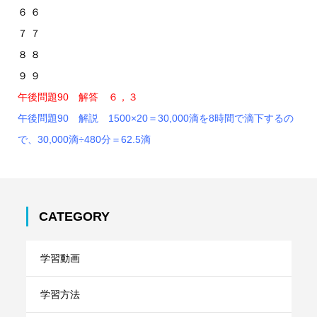
６ ６
７ ７
８ ８
９ ９
午後問題90 解答 ６，３
午後問題90 解説 1500×20＝30,000滴を8時間で滴下するの
で、30,000滴÷480分＝62.5滴
CATEGORY
学習動画
学習方法