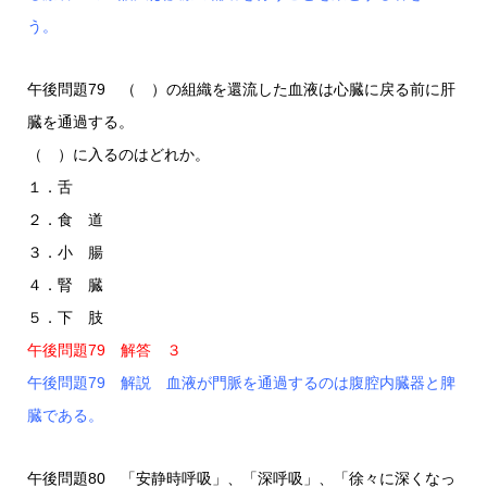
う。
午後問題79 （ ）の組織を還流した血液は心臓に戻る前に肝
臓を通過する。
（ ）に入るのはどれか。
１．舌
２．食 道
３．小 腸
４．腎 臓
５．下 肢
午後問題79 解答 ３
午後問題79 解説 血液が門脈を通過するのは腹腔内臓器と脾
臓である。
午後問題80 「安静時呼吸」、「深呼吸」、「徐々に深くなっ