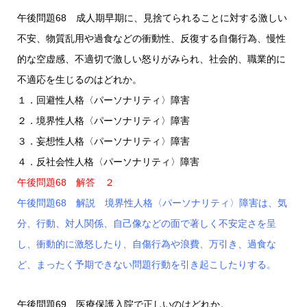
午後問題68 成人期早期に、見捨てられることに対する激しい
不安、物質乱用や過食などの衝動性、反復する自傷行為、慢性
的な空虚感、不適切で激しい怒りがみられ、社会的、職業的に
不適応を生じるのはどれか。
１．回避性人格〈パーソナリティ〉障害
２．境界性人格〈パーソナリティ〉障害
３．妄想性人格〈パーソナリティ〉障害
４．反社会性人格〈パーソナリティ〉障害
午後問題68 解答 ２
午後問題68 解説 境界性人格〈パーソナリティ〉障害は、気
分、行動、対人関係、自己像などの面で著しく不安定さを呈
し、衝動的に激怒したり、自傷行為や浪費、万引き、過食な
ど、まったく予期できない問題行動を引き起こしたりする。
午後問題69 医療保護入院で正しいのはどれか。