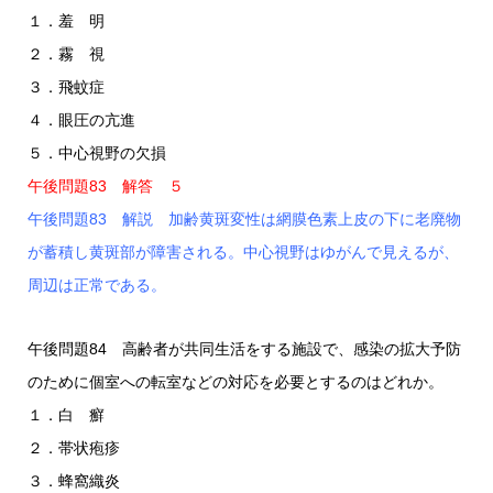
１．羞 明
２．霧 視
３．飛蚊症
４．眼圧の亢進
５．中心視野の欠損
午後問題83 解答 ５
午後問題83 解説 加齢黄斑変性は網膜色素上皮の下に老廃物
が蓄積し黄斑部が障害される。中心視野はゆがんで見えるが、
周辺は正常である。
午後問題84 高齢者が共同生活をする施設で、感染の拡大予防
のために個室への転室などの対応を必要とするのはどれか。
１．白 癬
２．帯状疱疹
３．蜂窩織炎