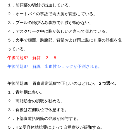
１．前額部の切創で出血している。
２．オートバイの事故で両大腿が変形している。
３．プールの飛び込み事故で四肢が動かない。
４．デスクワーク中に胸が苦しいと言って倒れている。
５．火事で顔面、胸腹部、背部および両上肢にⅡ度の熱傷を負
っている。
午後問題87 解答 ２、５
午後問題87 解説 出血性ショックが予測される。
午後問題88 胃食道逆流症で正しいのはどれか。
２つ選べ。
１．青年期に多い。
２．高脂肪食の摂取を勧める。
３．食後は左側臥位で休息する。
４．下部食道括約筋の弛緩が関与する。
５．H２受容体拮抗薬によって自覚症状が緩和する。