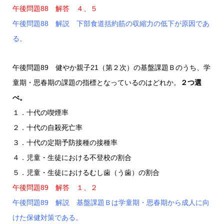
午後問題88 解答 ４、５
午後問題88 解説 下部食道括約筋の収縮力の低下が原因であ
る。
午後問題89 健やか親子21（第２次）の基盤課題Ｂのうち、学
童期・思春期の課題の指標となっているのはどれか。
２つ選
べ。
１．十代の喫煙率
２．十代の自殺死亡率
３．十代の定期予防接種の接種率
４．児童・生徒における不登校の割合
５．児童・生徒におけるむし歯（う歯）の割合
午後問題89 解答 １、２
午後問題89 解説 基盤課題Ｂは学童期・思春期から成人に向
けた保健対策である。