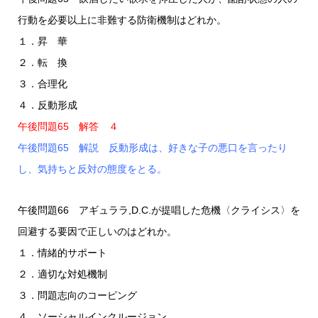
行動を必要以上に非難する防衛機制はどれか。
１．昇 華
２．転 換
３．合理化
４．反動形成
午後問題65 解答 ４
午後問題65 解説 反動形成は、好きな子の悪口を言ったり
し、気持ちと反対の態度をとる。
午後問題66 アギュララ,D.C.が提唱した危機〈クライシス〉を
回避する要因で正しいのはどれか。
１．情緒的サポート
２．適切な対処機制
３．問題志向のコーピング
４．ソーシャルインクルージョン