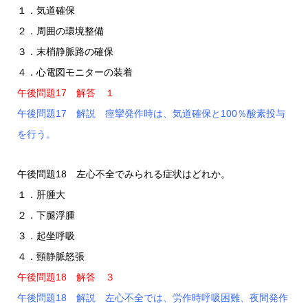
１．気道確保
２．周囲の環境整備
３．末梢静脈路の確保
４．心電図モニターの装着
午後問題17 解答 １
午後問題17 解説 痙攣発作時は、気道確保と100％酸素投与
を行う。
午後問題18 左心不全でみられる症状はどれか。
１．肝腫大
２．下腿浮腫
３．起坐呼吸
４．頸静脈怒張
午後問題18 解答 ３
午後問題18 解説 左心不全では、労作時呼吸困難、夜間発作