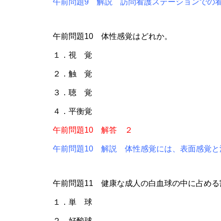
午前問題9 解説 訪問看護ステーションでの看護
午前問題10 体性感覚はどれか。
１．視 覚
２．触 覚
３．聴 覚
４．平衡覚
午前問題10 解答 ２
午前問題10 解説 体性感覚には、表面感覚
午前問題11 健康な成人の白血球の中に占め
１．単 球
２．好酸球