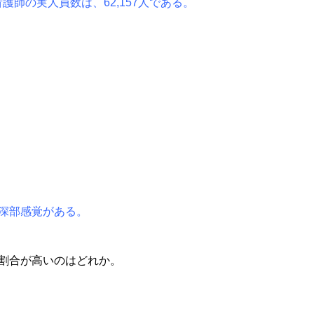
師の実人員数は、62,157人である。
と深部感覚がある。
る割合が高いのはどれか。