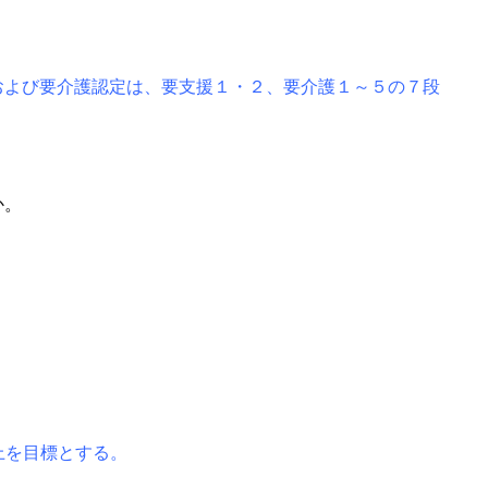
および要介護認定は、要支援１・２、要介護１～５の７段
か。
上を目標とする。