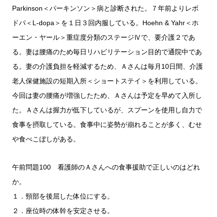
Parkinson＜パーキンソン＞病と診断された。７年前よりレボ
ドパ＜L-dopa＞を１日３回内服している。Hoehn & Yahr＜ホ
ーエン・ヤール＞重症度分類のステージⅣで、要介護２であ
る。妻は腰痛のため毎日リハビリテーション目的で通院中であ
る。妻の介護負担を軽減するため、Ａさんは毎月10日間、介護
老人保健施設の短期入所＜ショートステイ＞を利用している。
今回は妻の腰痛が増強したため、Ａさんは予定を早めて入所し
た。Ａさんは握力が低下しているが、スプーンを使用し自力で
食事を摂取している。食事中に姿勢が崩れることが多く、むせ
や食べこぼしがある。
午前問題100 看護師のＡさんへの食事援助で正しいのはどれ
か。
１．頸部を後屈した体位にする。
２．座位時の体幹を安定させる。