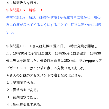
４．酸素吸入を行う。
午前問題107 解答 ３
午前問題107 解説 妊婦を仰向けから左向きに寝かせ、右心
系に血液が戻ってくるようにすることで、症状は速やかに回復
する。
午前問題108 Ａさんは妊娠36週５日、８時に分娩が開始し
た。16時30分に子宮口全開大、16時35分に自然破水、18時30
分に男児を出産した。分娩時出血量は350 mL、児のApgar＜ア
プガー＞スコアは１分後８点、５分後９点であった。
Ａさんの分娩のアセスメントで適切なのはどれか。
１．早期産である。
２．異常出血である。
３．前期破水である。
４．新生児仮死である。