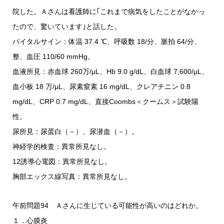
院した。Ａさんは看護師に｢これまで病気をしたことがなかっ
たので、驚いています｣と話した。
バイタルサイン：体温 37.4 ℃、呼吸数 18/分、脈拍 64/分、
整、血圧 110/60 mmHg。
血液所見：赤血球 260万/μL、Hb 9.0 g/dL、白血球 7,600/μL、
血小板 18 万/μL、尿素窒素 16 mg/dL、クレアチニン 0.8
mg/dL、CRP 0.7 mg/dL、直接Coombs＜クームス＞試験陽
性。
尿所見：尿蛋白（－）、尿潜血（－）。
神経学的検査：異常所見なし。
12誘導心電図：異常所見なし。
胸部エックス線写真：異常所見なし。
午前問題94 Ａさんに生じている可能性が高いのはどれか。
１．心膜炎