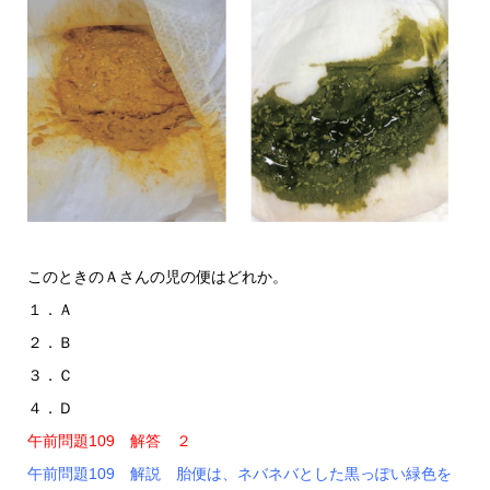
このときのＡさんの児の便はどれか。
１．Ａ
２．Ｂ
３．Ｃ
４．Ｄ
午前問題109 解答 ２
午前問題109 解説 胎便は、ネバネバとした黒っぽい緑色を