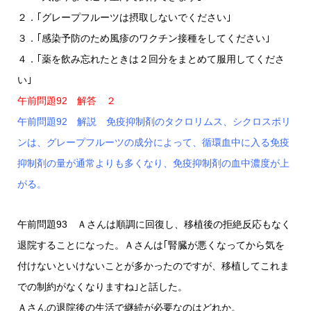
２．｢グレープフルーツは摂取しないでください｣
３．｢感染予防のため風疹のワクチン接種をしてください｣
４．｢薬を飲み忘れたときは２回分をまとめて服用してくださ
い｣
午前問題92 解答 ２
午前問題92 解説 免疫抑制剤のタクロリムス、シクロスポリ
ンは、グレープフルーツの成分によって、循環血中に入る免疫
抑制剤の量が通常よりも多くなり、免疫抑制剤の血中濃度が上
がる。
午前問題93 Ａさんは順調に回復し、移植後の拒絶反応もなく
退院することになった。Ａさんは｢腎臓が悪くなってから気を
付けないといけないことが多かったのですが、移植してこれま
での制約がなくなりますね｣と話した。
Ａさんの退院後の生活で継続が必要なのはどれか。