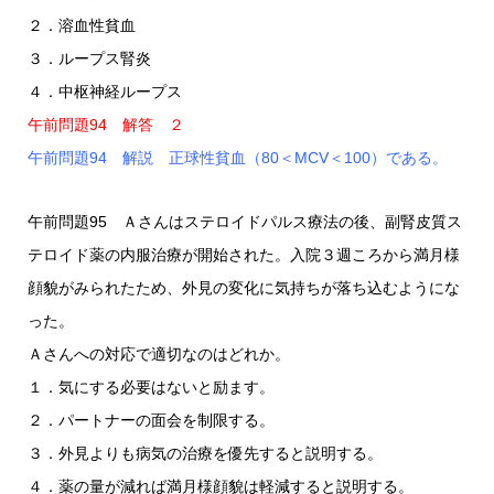
２．溶血性貧血
３．ループス腎炎
４．中枢神経ループス
午前問題94 解答 ２
午前問題94 解説 正球性貧血（80＜MCV＜100）である。
午前問題95 Ａさんはステロイドパルス療法の後、副腎皮質ス
テロイド薬の内服治療が開始された。入院３週ころから満月様
顔貌がみられたため、外見の変化に気持ちが落ち込むようにな
った。
Ａさんへの対応で適切なのはどれか。
１．気にする必要はないと励ます。
２．パートナーの面会を制限する。
３．外見よりも病気の治療を優先すると説明する。
４．薬の量が減れば満月様顔貌は軽減すると説明する。