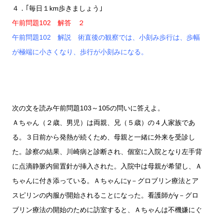
４．｢毎日１km歩きましょう｣
午前問題102 解答 ２
午前問題102 解説 術直後の観察では、小刻み歩行は、歩幅
が極端に小さくなり、歩行が小刻みになる。
次の文を読み午前問題103～105の問いに答えよ。
Ａちゃん（２歳、男児）は両親、兄（５歳）の４人家族であ
る。３日前から発熱が続くため、母親と一緒に外来を受診し
た。診察の結果、川崎病と診断され、個室に入院となり左手背
に点滴静脈内留置針が挿入された。入院中は母親が希望し、Ａ
ちゃんに付き添っている。Ａちゃんにγ－グロブリン療法とア
スピリンの内服が開始されることになった。看護師がγ－グロ
ブリン療法の開始のために訪室すると、Ａちゃんは不機嫌にぐ