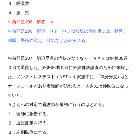
３．呼吸数
４．脈 拍
午前問題106 解答 ４
午前問題106 解説 リトドリン塩酸塩の副作用には、動悸、
頻脈、手指の震え、吐気などがみられる。
午前問題107 切迫早産の症状がなくなり、Ａさんは妊娠35週
０日で退院した。妊娠36週０日に妊婦健康診査のために来院し
た。ノンストレステスト＜NST＞を実施中に、｢気分が悪い｣と
ナースコールがあり看護師が訪れると、Ａさんは仰臥位になっ
ていた。
Ａさんへの対応で看護師が最初に行うのはどれか。
１．医師に報告する。
２．血圧測定を行う。
３．左側臥位にする。