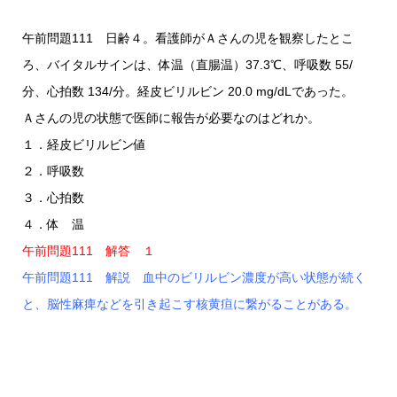
午前問題111 日齢４。看護師がＡさんの児を観察したとこ
ろ、バイタルサインは、体温（直腸温）37.3℃、呼吸数 55/
分、心拍数 134/分。経皮ビリルビン 20.0 mg/dLであった。
Ａさんの児の状態で医師に報告が必要なのはどれか。
１．経皮ビリルビン値
２．呼吸数
３．心拍数
４．体 温
午前問題111 解答 １
午前問題111 解説 血中のビリルビン濃度が高い状態が続く
と、脳性麻痺などを引き起こす核黄疸に繋がることがある。