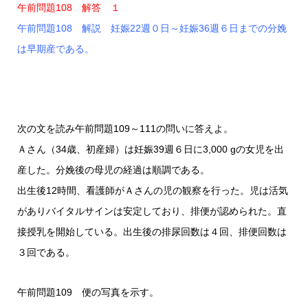
午前問題108 解答 １
午前問題108 解説 妊娠22週０日～妊娠36週６日までの分娩
は早期産である。
次の文を読み午前問題109～111の問いに答えよ。
Ａさん（34歳、初産婦）は妊娠39週６日に3,000 gの女児を出
産した。分娩後の母児の経過は順調である。
出生後12時間、看護師がＡさんの児の観察を行った。児は活気
がありバイタルサインは安定しており、排便が認められた。直
接授乳を開始している。出生後の排尿回数は４回、排便回数は
３回である。
午前問題109 便の写真を示す。