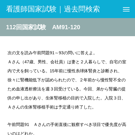
看護師国家試験｜過去問検索
112回国家試験 AM91-120
次の文を読み午前問題91～93の問いに答えよ。
Ａさん（47歳、男性、会社員）は妻と２人暮らしで、自宅の室
内で犬を飼っている。15年前に慢性糸球体腎炎と診断され、
徐々に腎機能低下が認められたので、２年前から慢性腎不全の
ため血液透析療法を週３回受けている。今回、弟から腎臓の提
供の申し出があり、生体腎移植の目的で入院した。入院３日、
Ａさんの生体腎移植手術は予定通り終了した。
午前問題91 Ａさんの手術直後に観察すべき項目で優先度が高
いのはどれか。