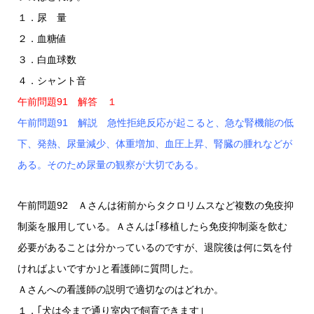
１．尿 量
２．血糖値
３．白血球数
４．シャント音
午前問題91 解答 １
午前問題91 解説 急性拒絶反応が起こると、急な腎機能の低
下、発熱、尿量減少、体重増加、血圧上昇、腎臓の腫れなどが
ある。そのため尿量の観察が大切である。
午前問題92 Ａさんは術前からタクロリムスなど複数の免疫抑
制薬を服用している。Ａさんは｢移植したら免疫抑制薬を飲む
必要があることは分かっているのですが、退院後は何に気を付
ければよいですか｣と看護師に質問した。
Ａさんへの看護師の説明で適切なのはどれか。
１．｢犬は今まで通り室内で飼育できます｣