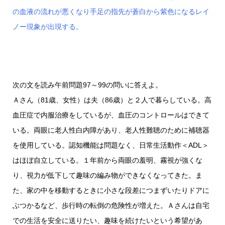
の血液の流れが悪くなり手足の指先が蒼白から紫色になるレイ
ノー現象が出現する。
次の文を読み午前問題97～99の問いに答えよ。
Ａさん（81歳、女性）は夫（86歳）と２人で暮らしている。高
血圧症で内服治療をしているが、血圧のコントロールはできて
いる。両眼に老人性白内障があり、老人性難聴のために補聴器
を使用している。認知機能は問題なく、日常生活動作＜ADL＞
はほぼ自立している。１年前から両眼の羞明、霧視が強くな
り、視力が低下して趣味の編み物ができなくなってきた。ま
た、家の中を移動するときに小さな段差につまずいたりドアに
ぶつかるなど、歩行時の転倒の危険性が増えた。Ａさんは自宅
での生活を安全に送りたい、趣味を続けたいという希望があ