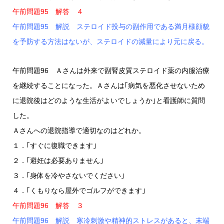
午前問題95 解答 ４
午前問題95 解説 ステロイド投与の副作用である満月様顔貌
を予防する方法はないが、ステロイドの減量により元に戻る。
午前問題96 Ａさんは外来で副腎皮質ステロイド薬の内服治療
を継続することになった。Ａさんは｢病気を悪化させないため
に退院後はどのような生活がよいでしょうか｣と看護師に質問
した。
Ａさんへの退院指導で適切なのはどれか。
１．｢すぐに復職できます｣
２．｢避妊は必要ありません｣
３．｢身体を冷やさないでください｣
４．｢くもりなら屋外でゴルフができます｣
午前問題96 解答 ３
午前問題96 解説 寒冷刺激や精神的ストレスがあると、末端