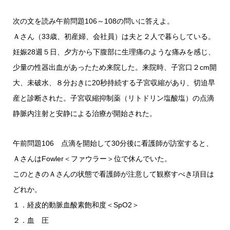
次の文を読み午前問題106～108の問いに答えよ。
Ａさん（33歳、初産婦、会社員）は夫と２人で暮らしている。
妊娠28週５日、夕方から下腹部に生理痛のような痛みを感じ、
少量の性器出血があったため来院した。来院時、子宮口２cm開
大、未破水、８分おきに20秒持続する子宮収縮があり、切迫早
産と診断された。子宮収縮抑制薬（リトドリン塩酸塩）の点滴
静脈内注射と安静による治療が開始された。
午前問題106 点滴を開始して30分後に看護師が訪室すると、
ＡさんはFowler＜ファウラー＞位で休んでいた。
このときのＡさんの状態で看護師が注意して観察すべき項目は
どれか。
１．経皮的動脈血酸素飽和度＜SpO2＞
２．血 圧