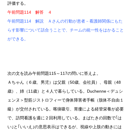
評価する。
午前問題114 解答 ４
午前問題114 解説 Ａさんの行動が患者－看護師関係にもた
らす影響について話合うことで、チームの統一性をはかること
ができる。
次の文を読み午前問題115～117の問いに答えよ。
Ａちゃん（６歳、男児）は父親（50歳、会社員）、母親（48
歳）、姉（11歳）と４人で暮らしている。Duchenne＜デュシ
ェンヌ＞型筋ジストロフィーで身体障害者手帳（肢体不自由１
級）が交付されている。喀痰吸引、胃瘻による経管栄養が必要
で、訪問看護を週に２回利用している。まばたきの回数で｢は
い｣と｢いいえ｣の意思表示はできるが、視線や上肢の動きには