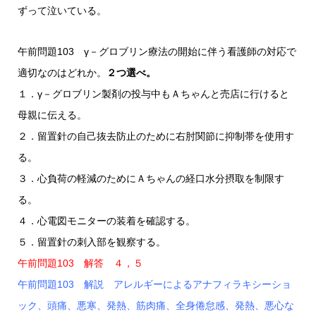
ずって泣いている。
午前問題103 γ－グロブリン療法の開始に伴う看護師の対応で
適切なのはどれか。
２つ選べ。
１．γ－グロブリン製剤の投与中もＡちゃんと売店に行けると
母親に伝える。
２．留置針の自己抜去防止のために右肘関節に抑制帯を使用す
る。
３．心負荷の軽減のためにＡちゃんの経口水分摂取を制限す
る。
４．心電図モニターの装着を確認する。
５．留置針の刺入部を観察する。
午前問題103 解答 ４，５
午前問題103 解説 アレルギーによるアナフィラキシーショ
ック、頭痛、悪寒、発熱、筋肉痛、全身倦怠感、発熱、悪心な