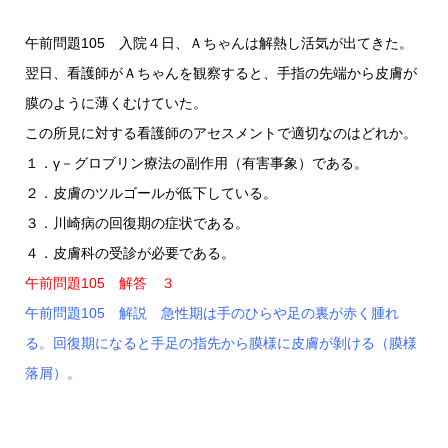
午前問題105 入院４日、Ａちゃんは解熱し活気が出てきた。
翌日、看護師がＡちゃんを観察すると、手指の先端から皮膚が
膜のように薄くむけていた。
この所見に対する看護師のアセスメントで適切なのはどれか。
１．γ－グロブリン療法の副作用（有害事象）である。
２．皮膚のツルゴールが低下している。
３．川崎病の回復期の症状である。
４．皮膚科の受診が必要である。
午前問題105 解答 ３
午前問題105 解説 急性期は手のひらや足の裏が赤く腫れ
る。回復期になると手足の指先から膜様に皮膚が剝ける（膜様
落屑）。