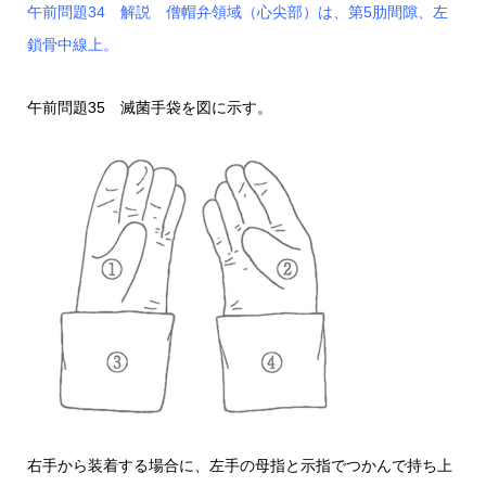
午前問題34 解説 僧帽弁領域（心尖部）は、第5肋間隙、左
鎖骨中線上。
午前問題35 滅菌手袋を図に示す。
右手から装着する場合に、左手の母指と示指でつかんで持ち上