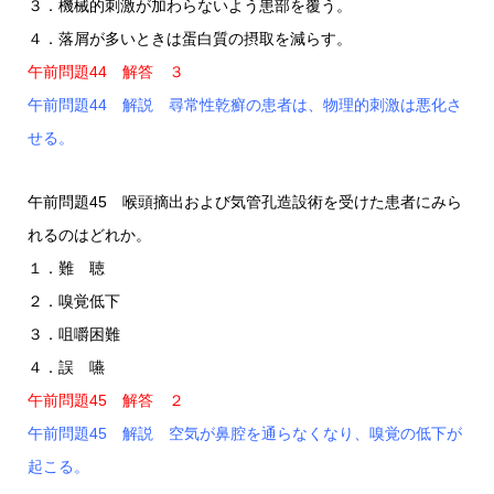
３．機械的刺激が加わらないよう患部を覆う。
４．落屑が多いときは蛋白質の摂取を減らす。
午前問題44 解答 ３
午前問題44 解説 尋常性乾癬の患者は、物理的刺激は悪化さ
せる。
午前問題45 喉頭摘出および気管孔造設術を受けた患者にみら
れるのはどれか。
１．難 聴
２．嗅覚低下
３．咀嚼困難
４．誤 嚥
午前問題45 解答 ２
午前問題45 解説 空気が鼻腔を通らなくなり、嗅覚の低下が
起こる。