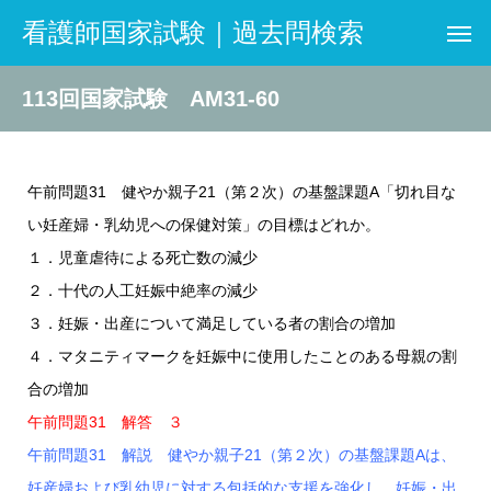
看護師国家試験｜過去問検索
113回国家試験 AM31-60
午前問題31 健やか親子21（第２次）の基盤課題A「切れ目な
い妊産婦・乳幼児への保健対策」の目標はどれか。
１．児童虐待による死亡数の減少
２．十代の人工妊娠中絶率の減少
３．妊娠・出産について満足している者の割合の増加
４．マタニティマークを妊娠中に使用したことのある母親の割
合の増加
午前問題31 解答 ３
午前問題31 解説 健やか親子21（第２次）の基盤課題Aは、
妊産婦および乳幼児に対する包括的な支援を強化し、妊娠・出