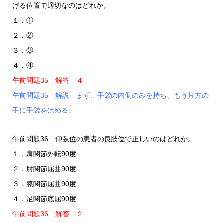
げる位置で適切なのはどれか。
１．①
２．②
３．③
４．④
午前問題35 解答 ４
午前問題35 解説 まず、手袋の内側のみを持ち、もう片方の
手に手袋をはめる。
午前問題36 仰臥位の患者の良肢位で正しいのはどれか。
１．肩関節外転90度
２．肘関節屈曲90度
３．膝関節屈曲90度
４．足関節底屈90度
午前問題36 解答 ２