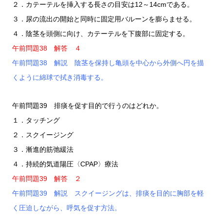
２．カテーテルを挿入する長さの目安は12～14cmである。
３．尿の流出の開始と同時に固定用バルーンを膨らませる。
４．陰茎を頭側に向け、カテーテルを下腹部に固定する。
午前問題38 解答 ４
午前問題38 解説 陰茎を保持し亀頭を中心から外側へ円を描
くように綿球で拭き消毒する。
午前問題39 排痰を促す目的で行うのはどれか。
１．タッチング
２．スクイージング
３．漸進的筋弛緩法
４．持続的気道陽圧〈CPAP〉療法
午前問題39 解答 ２
午前問題39 解説 スクイージングは、排痰を目的に胸部を軽
く圧迫しながら、呼気を促す方法。