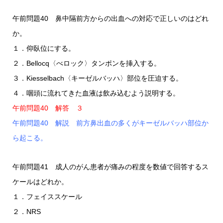
午前問題40 鼻中隔前方からの出血への対応で正しいのはどれ
か。
１．仰臥位にする。
２．Bellocq〈べロック〉タンポンを挿入する。
３．Kiesselbach〈キーゼルバッハ〉部位を圧迫する。
４．咽頭に流れてきた血液は飲み込むよう説明する。
午前問題40 解答 ３
午前問題40 解説 前方鼻出血の多くがキーゼルバッハ部位か
ら起こる。
午前問題41 成人のがん患者が痛みの程度を数値で回答するス
ケールはどれか。
１．フェイススケール
２．NRS