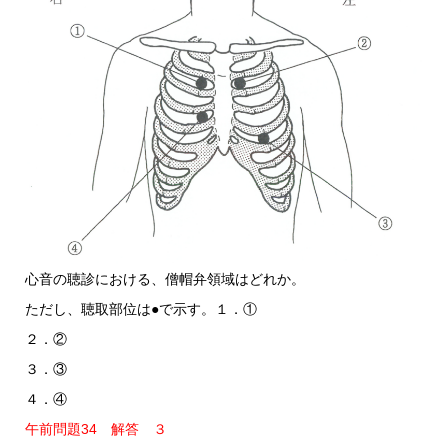
心音の聴診における、僧帽弁領域はどれか。
ただし、聴取部位は●で示す。１．①
２．②
３．③
４．④
午前問題34 解答 ３