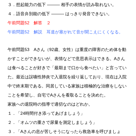
３．想起能力の低下 ――― 相手の表情が読み取れない。
４．語音弁別能の低下 ――― はっきり発音できない。
午前問題52 解答 ２
午前問題52 解説 耳道が塞がれて音が聞こえにくくなる。
午前問題53 Aさん（92歳、女性）は重度の障害のため体を動
かすことができないが、表情などで意思表示はできる。Aさん
は食べることが好きで「最期まで口から食べたい」と言ってい
た。最近は誤嚥性肺炎で入退院を繰り返しており、現在は入院
中で終末期である。同居している家族は積極的な治療をしない
ことを希望し、自宅でAさんを看取ることを決めた。
家族への退院時の指導で適切なのはどれか。
１．「24時間付き添ってあげましょう」
２．「オムツの重さで尿量を測定しましょう」
３．「Aさんの息が苦しそうになったら救急車を呼びましょ