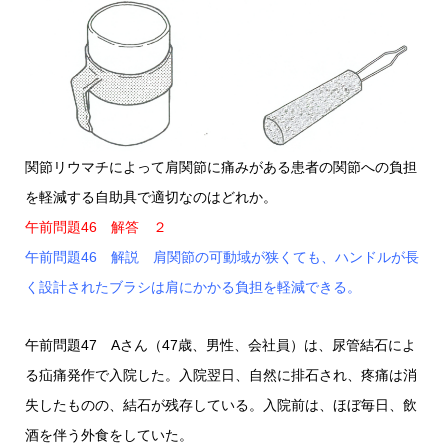
関節リウマチによって肩関節に痛みがある患者の関節への負担
を軽減する自助具で適切なのはどれか。
午前問題46 解答 ２
午前問題46 解説 肩関節の可動域が狭くても、ハンドルが長
く設計されたブラシは肩にかかる負担を軽減できる。
午前問題47 Aさん（47歳、男性、会社員）は、尿管結石によ
る疝痛発作で入院した。入院翌日、自然に排石され、疼痛は消
失したものの、結石が残存している。入院前は、ほぼ毎日、飲
酒を伴う外食をしていた。