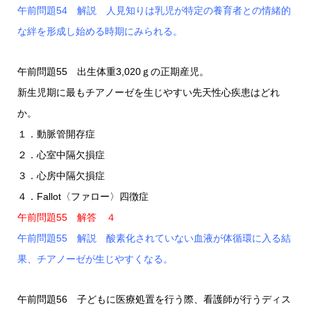
午前問題54 解説 人見知りは乳児が特定の養育者との情緒的
な絆を形成し始める時期にみられる。
午前問題55 出生体重3,020ｇの正期産児。
新生児期に最もチアノーゼを生じやすい先天性心疾患はどれ
か。
１．動脈管開存症
２．心室中隔欠損症
３．心房中隔欠損症
４．Fallot〈ファロー〉四徴症
午前問題55 解答 ４
午前問題55 解説 酸素化されていない血液が体循環に入る結
果、チアノーゼが生じやすくなる。
午前問題56 子どもに医療処置を行う際、看護師が行うディス