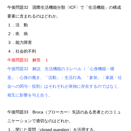
午後問題32 国際生活機能分類〈ICF〉で「生活機能」の構成
要素に含まれるのはどれか。
１．活 動
２．疾 病
３．能力障害
４．社会的不利
午後問題32 解答 １
午後問題32 解説 生活機能の３レベル（「心身機能・構
造」：心身の働き、「活動」：生活行為、「参加」：家庭・社
会への関与・役割）はそれぞれが単独に存在するのではなく、
相互に影響を与え合う。
午後問題33 Broca（ブローカー〉失語のある患者とのコミュ
ニケーションで適切なのはどれか。
１．閉じた質問〈closed question〉を活用する。