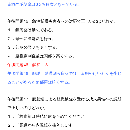
事故の感染率は0.3％程度となっている。
午後問題46 急性髄膜炎患者への対応で正しいのはどれか。
１．鎮痛薬は禁忌である。
２．頭部に温罨法を行う。
３．部屋の照明を暗くする。
４．腰椎穿刺直後は頭部を高くする。
午後問題46 解答 ３
午後問題46 解説 髄膜刺激症状では、羞明やけいれんを生じ
ることがあるため部屋は暗くする。
午後問題47 膀胱鏡による組織検査を受ける成人男性への説明
で正しいのはどれか。
１．「検査前は膀胱に尿をためてください」
２．「尿道から内視鏡を挿入します」