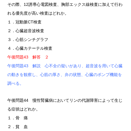
その際、12誘導心電図検査、胸部エックス線検査に加えて行わ
れる優先度が高い検査はどれか。
１．冠動脈CT検査
２．心臓超音波検査
３．心筋シンチグラフ
４．心臓カテーテル検査
午後問題43 解答 ２
午後問題43 解説 心不全の疑いがあり、超音波を用いて心臓
の動きを観察し、心筋の厚さ、弁の状態、心臓のポンプ機能を
調べる。
午後問題44 慢性腎臓病においてリンの代謝障害によって生じ
る症状はどれか。
１．骨 痛
２．貧 血