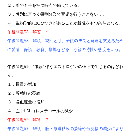
２．誰でも子を持つ時点で備えている。
３．性別に基づく役割分業で育児を行うことをいう。
４．生物学的に結びつきがあることが親性をもつ条件となる。
午後問題58 解答 １
午後問題58 解説 親性とは、子供の成長と発達を支えるため
の愛情、保護、教育、指導などを行う親の特性や態度をいう。
午後問題59 閉経に伴うエストロゲンの低下で生じるのはどれ
か。
１．骨量の増加
２．膣粘膜の萎縮
３．脳血流量の増加
４．血中LDLコレステロールの減少
午後問題59 解答 ２
午後問題59 解説 腟・尿道粘膜の萎縮や分泌物の減少により