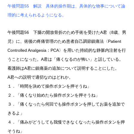
午後問題55 解説 具体的操作期は、具体的な物事について論
理的に考えられるようになる。
午後問題56 下腿の開放骨折のため手術を受けたA君（8歳、男
児）に、術後の疼痛管理のため患者自己調節鎮痛法〈Patient
Controlled Analgesia：PCA〉を用いた持続的な静脈内注射を行
うことになった。A君は「痛くなるのが怖い」と話している。
看護師はA君に鎮痛薬の追加について説明することにした。
A君への説明で適切なのはどれか。
１．「時間を決めて操作ボタンを押そうね」
２．「痛くなり始めたら操作ボタンを押そうね」
３．「痛くなったら何回でも操作ボタンを押してお薬を追加で
きるよ」
４．「痛みがどうしても我慢できなくなったら操作ボタンを押
そうね」