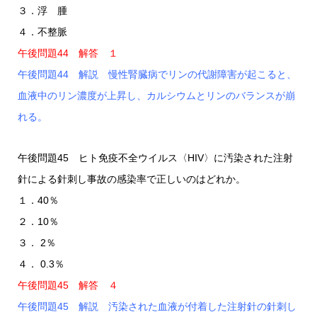
３．浮 腫
４．不整脈
午後問題44 解答 １
午後問題44 解説 慢性腎臓病でリンの代謝障害が起こると、
血液中のリン濃度が上昇し、カルシウムとリンのバランスが崩
れる。
午後問題45 ヒト免疫不全ウイルス〈HIV〉に汚染された注射
針による針刺し事故の感染率で正しいのはどれか。
１．40％
２．10％
３． 2％
４． 0.3％
午後問題45 解答 ４
午後問題45 解説 汚染された血液が付着した注射針の針刺し