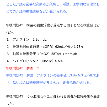
とした介護が必要な高齢者が入所し、看護、医学的な管理のも
とでの介護や機能訓練などが受けられる。
午後問題42 術後の創傷治癒が遅延する因子となる検査値はど
れか。
１．アルブミン 2.2g／dL
２．推算糸球体濾過量〈eGFR〉62mL／分／1.73㎡
３．動脈血酸素分圧〈PaO2〉88Torr（room air）
４．ヘモグロビンA1c〈HbA1c〉5.5％
午後問題42 解答 １
午後問題42 解説 アルブミンの基準値は3.8～5.3 g／dLであ
り、低い場合は栄養障害が考えられ、創傷治癒が遅れる。
午後問題43 うっ血性心不全が疑われる患者が救急外来を受診
した。