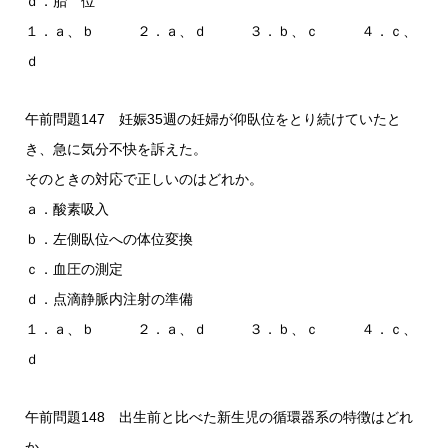
ｄ．胎 位
１．ａ、ｂ ２．ａ、ｄ ３．ｂ、ｃ ４．ｃ、
ｄ
午前問題147 妊娠35週の妊婦が仰臥位をとり続けていたと
き、急に気分不快を訴えた。
そのときの対応で正しいのはどれか。
ａ．酸素吸入
ｂ．左側臥位への体位変換
ｃ．血圧の測定
ｄ．点滴静脈内注射の準備
１．ａ、ｂ ２．ａ、ｄ ３．ｂ、ｃ ４．ｃ、
ｄ
午前問題148 出生前と比べた新生児の循環器系の特徴はどれ
か。