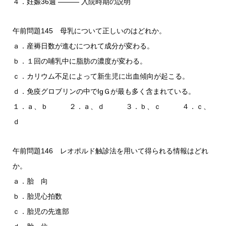
４．妊娠36週 ――― 入院時期の説明
午前問題145 母乳について正しいのはどれか。
ａ．産褥日数が進むにつれて成分が変わる。
ｂ．１回の哺乳中に脂肪の濃度が変わる。
ｃ．カリウム不足によって新生児に出血傾向が起こる。
ｄ．免疫グロブリンの中でIgＧが最も多く含まれている。
１．ａ、ｂ ２．ａ、ｄ ３．ｂ、ｃ ４．ｃ、
ｄ
午前問題146 レオポルド触診法を用いて得られる情報はどれ
か。
ａ．胎 向
ｂ．胎児心拍数
ｃ．胎児の先進部