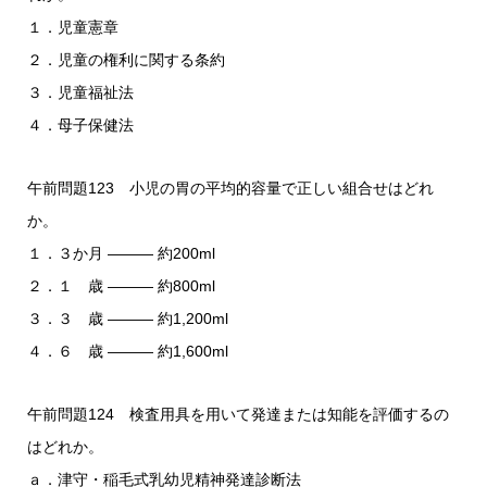
１．児童憲章
２．児童の権利に関する条約
３．児童福祉法
４．母子保健法
午前問題123 小児の胃の平均的容量で正しい組合せはどれ
か。
１．３か月 ――― 約200ml
２．１ 歳 ――― 約800ml
３．３ 歳 ――― 約1,200ml
４．６ 歳 ――― 約1,600ml
午前問題124 検査用具を用いて発達または知能を評価するの
はどれか。
ａ．津守・稲毛式乳幼児精神発達診断法