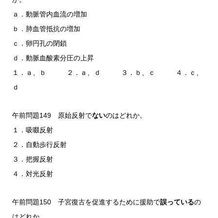
ａ．動脈管内血流の増加
ｂ．肺血管抵抗の増加
ｃ．卵円孔の閉鎖
ｄ．動脈血酸素分圧の上昇
１．ａ、ｂ ２．ａ、ｄ ３．ｂ、ｃ ４．ｃ、
ｄ
午前問題149 原始反射で
ない
のはどれか。
１．吸啜反射
２．自動歩行反射
３．把握反射
４．対光反射
午前問題150 子宮復古を促進するために援助で
誤っている
の
はどれか。