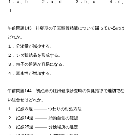
１．ａ、ｂ ２．ａ、ｄ ３．ｂ、ｃ ４．ｃ、
ｄ
午前問題143 排卵期の子宮頸管粘液について
誤っている
のは
どれか。
１．分泌量が減少する。
２．シダ状結晶を形成する。
３．精子の通過が容易になる。
４．牽糸性が増加する。
午前問題144 初妊婦の妊婦健康診査時の保健指導で
適切でな
い
組合せはどれか。
１．妊娠８週 ――― つわりの対処方法
２．妊娠14週 ――― 胎動自覚の確認
３．妊娠25週 ――― 分娩場所の選定