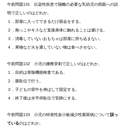
午前問題131 伝染性疾患で隔離の必要な乳幼児の両親への説
明で正しいのはどれか。
１．部屋に入ってできるだけ面会をする。
２．抱っこやキスなど直接身体に触れることは避ける。
３．消毒していないおもちゃは部屋に持ち込まない。
４．果物など火を通していない物は食べさせない。
午前問題132 小児の腰椎穿刺で正しいのはどれか。
１．目的は骨髄機能検査である。
２．腹臥位で行う。
３．子どもの背中を伸ばして固定する。
４．終了後は水平仰臥位で安静にする。
午前問題133 小児の特発性血小板減少性紫斑病について
誤っ
ている
のはどれか。