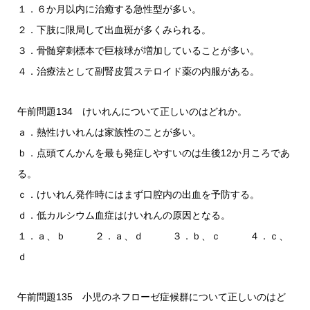
１．６か月以内に治癒する急性型が多い。
２．下肢に限局して出血斑が多くみられる。
３．骨髄穿刺標本で巨核球が増加していることが多い。
４．治療法として副腎皮質ステロイド薬の内服がある。
午前問題134 けいれんについて正しいのはどれか。
ａ．熱性けいれんは家族性のことが多い。
ｂ．点頭てんかんを最も発症しやすいのは生後12か月ころであ
る。
ｃ．けいれん発作時にはまず口腔内の出血を予防する。
ｄ．低カルシウム血症はけいれんの原因となる。
１．ａ、ｂ ２．ａ、ｄ ３．ｂ、ｃ ４．ｃ、
ｄ
午前問題135 小児のネフローゼ症候群について正しいのはど