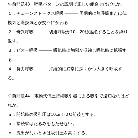
午前問題43 呼吸パターンの説明で正しい組合せはどれか。
１．チェーンストークス呼吸 ――― 周期的に無呼吸または低
換気と過換気とが交互にかわる。
２．奇異呼吸 ――― 切迫呼吸が10～20秒途絶することを繰り
返す。
３．ビオー呼吸 ――― 吸気時に胸郭が収縮し呼気時に拡張す
る。
４．努力呼吸 ――― 持続的に異常に深くかつ大きく呼吸す
る。
午前問題44 電動式低圧持続吸引器による吸引で適切なのはど
れか。
ａ．開始時の吸引圧は10cmH２O前後とする。
ｂ．接続管はたるみをもたせない。
ｃ．流出がないときは吸引圧を高くする。