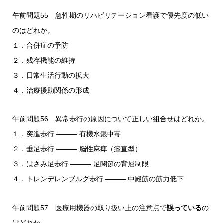
午前問題55 急性期のリハビリテーション看護で優先度の低い
のはどれか。
１．合併症の予防
２．残存機能の維持
３．日常生活行動の拡大
４．治療援助関係の形成
午前問題56 異常歩行の原因について正しい組合せはどれか。
１．突進歩行 ――― 有機水銀中毒
２．垂足歩行 ――― 脳性麻痺（痙直型）
３．はさみ足歩行 ――― 足関節の背屈制限
４．トレンデレンブルグ歩行 ――― 中殿筋の筋力低下
午前問題57 医療用機器の取り扱い上の注意点で
誤っている
の
はどれか。