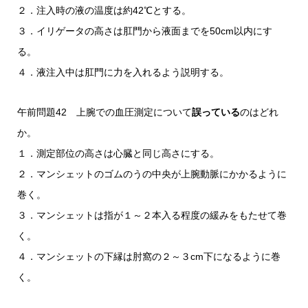
２．注入時の液の温度は約42℃とする。
３．イリゲータの高さは肛門から液面までを50cm以内にす
る。
４．液注入中は肛門に力を入れるよう説明する。
午前問題42 上腕での血圧測定について
誤っている
のはどれ
か。
１．測定部位の高さは心臓と同じ高さにする。
２．マンシェットのゴムのうの中央が上腕動脈にかかるように
巻く。
３．マンシェットは指が１～２本入る程度の緩みをもたせて巻
く。
４．マンシェットの下縁は肘窩の２～３cm下になるように巻
く。