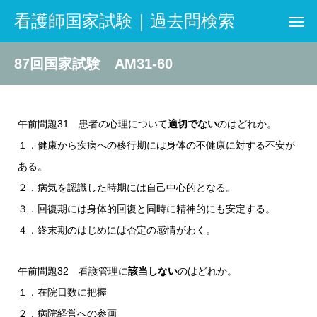
看護師国家試験｜過去問検索
87回国家試験 AM31-60
午前問題31 患者の心理について
適切でない
のはどれか。
１．健康から疾病への移行期には身体の不健康に対する不安が
ある。
２．病気を認識した時期には自己中心的となる。
３．回復期には身体的回復と同時に精神的にも安定する。
４．終末期のはじめには否定の感情がわく。
午前問題32 看護管理に
該当しない
のはどれか。
１．在院日数に把握
２．病院経営への参画