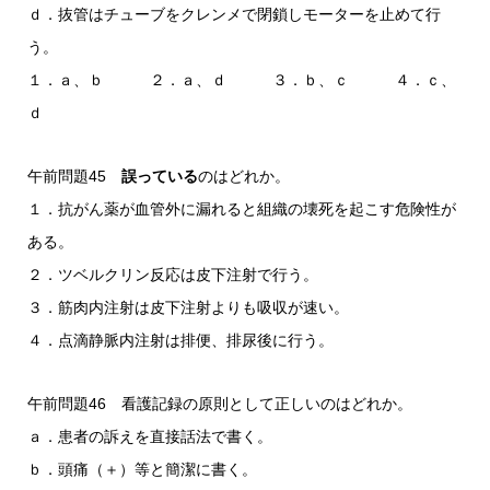
ｄ．抜管はチューブをクレンメで閉鎖しモーターを止めて行
う。
１．ａ、ｂ ２．ａ、ｄ ３．ｂ、ｃ ４．ｃ、
ｄ
午前問題45
誤っている
のはどれか。
１．抗がん薬が血管外に漏れると組織の壊死を起こす危険性が
ある。
２．ツベルクリン反応は皮下注射で行う。
３．筋肉内注射は皮下注射よりも吸収が速い。
４．点滴静脈内注射は排便、排尿後に行う。
午前問題46 看護記録の原則として正しいのはどれか。
ａ．患者の訴えを直接話法で書く。
ｂ．頭痛（＋）等と簡潔に書く。