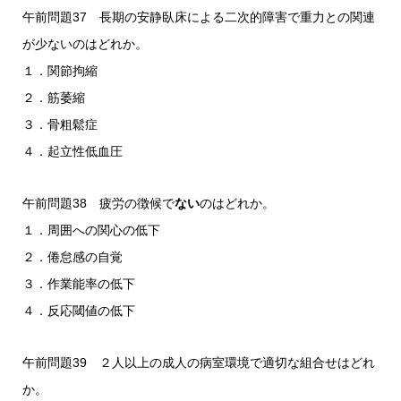
午前問題37 長期の安静臥床による二次的障害で重力との関連
が少ないのはどれか。
１．関節拘縮
２．筋萎縮
３．骨粗鬆症
４．起立性低血圧
午前問題38 疲労の徴候で
ない
のはどれか。
１．周囲への関心の低下
２．倦怠感の自覚
３．作業能率の低下
４．反応閾値の低下
午前問題39 ２人以上の成人の病室環境で適切な組合せはどれ
か。