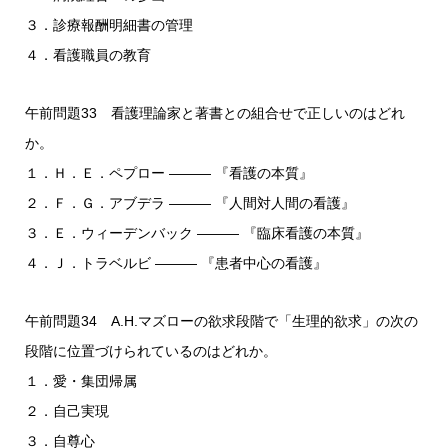
３．診療報酬明細書の管理
４．看護職員の教育
午前問題33 看護理論家と著書との組合せで正しいのはどれ
か。
１．Ｈ．Ｅ．ペプロー ――― 『看護の本質』
２．Ｆ．Ｇ．アブデラ ――― 『人間対人間の看護』
３．Ｅ．ウィーデンバック ――― 『臨床看護の本質』
４．Ｊ．トラベルビ ――― 『患者中心の看護』
午前問題34 A.H.マズローの欲求段階で「生理的欲求」の次の
段階に位置づけられているのはどれか。
１．愛・集団帰属
２．自己実現
３．自尊心