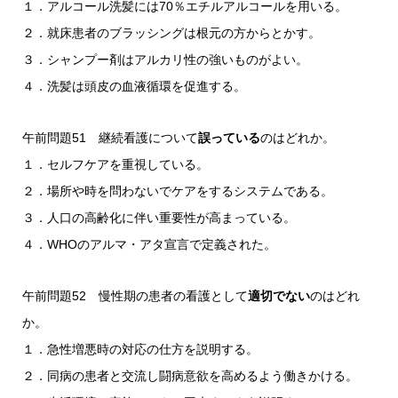
１．アルコール洗髪には70％エチルアルコールを用いる。
２．就床患者のブラッシングは根元の方からとかす。
３．シャンプー剤はアルカリ性の強いものがよい。
４．洗髪は頭皮の血液循環を促進する。
午前問題51 継続看護について
誤っている
のはどれか。
１．セルフケアを重視している。
２．場所や時を問わないでケアをするシステムである。
３．人口の高齢化に伴い重要性が高まっている。
４．WHOのアルマ・アタ宣言で定義された。
午前問題52 慢性期の患者の看護として
適切でない
のはどれ
か。
１．急性増悪時の対応の仕方を説明する。
２．同病の患者と交流し闘病意欲を高めるよう働きかける。