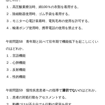
１．高圧酸素療法時、綿100％の衣類を着用する。
２．除細動器使用時、ゴム手袋を着用する。
３．モニター心電計装着時、電気毛布の使用を許可する。
４．輸液ポンプ使用時、携帯電話の使用を禁止する。
午前問題58 青年期と比べて壮年期で機能低下を起こしにくい
のはどれか。
１．言語機能
２．心肺機能
３．反射機能
４．性的機能
午前問題59 慢性疾患患者への指導で
適切でない
のはどれか。
１．患者の対処行動をアセスメントする。
２．動機づけが不十分でも行動の変容を促す。