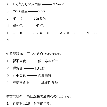
ａ．1人当たりの床面積 ――― 3.5m２
ｂ．CO２濃度―――0.3％
ｃ．湿 度――― 50±５％
ｄ．壁の色――― 中性色
１．ａ、ｂ ２．ａ、ｄ ３．ｂ、ｃ ４．ｃ、
ｄ
午前問題40 正しい組合せはどれか。
１．腎不全食 ――― 低エネルギー
２．膵炎食 ――― 低脂肪
３．肝不全食 ――― 高蛋白質
４．注腸検査食 ――― 繊維性食品
午前問題41 高圧浣腸で適切なのはどれか。
１．直腸管は18号を準備する。