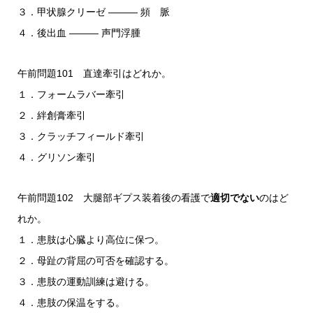
３．甲状腺クリーゼ ――― 頻 脈
４．後出血 ――― 声門浮腫
午前問題101 直達牽引はどれか。
１．フォームラバー牽引
２．絆創膏牽引
３．クラッチフィールド牽引
４．グリソン牽引
午前問題102 大腿部ギプス装着後の看護で
適切でない
のはど
れか。
１．患肢は心臓より高位に保つ。
２．母趾の背屈の可否を確認する。
３．患肢の運動訓練は避ける。
４．患肢の保温をする。