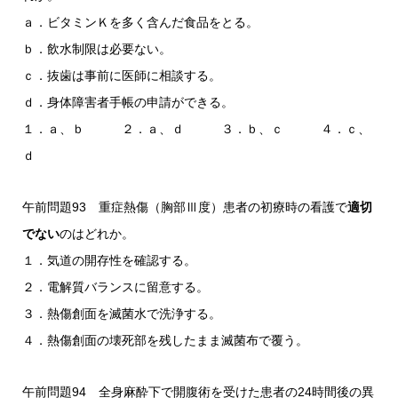
ａ．ビタミンＫを多く含んだ食品をとる。
ｂ．飲水制限は必要ない。
ｃ．抜歯は事前に医師に相談する。
ｄ．身体障害者手帳の申請ができる。
１．ａ、ｂ ２．ａ、ｄ ３．ｂ、ｃ ４．ｃ、
ｄ
午前問題93 重症熱傷（胸部Ⅲ度）患者の初療時の看護で
適切
でない
のはどれか。
１．気道の開存性を確認する。
２．電解質バランスに留意する。
３．熱傷創面を滅菌水で洗浄する。
４．熱傷創面の壊死部を残したまま滅菌布で覆う。
午前問題94 全身麻酔下で開腹術を受けた患者の24時間後の異