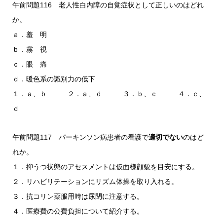
午前問題116 老人性白内障の自覚症状として正しいのはどれ
か。
ａ．羞 明
ｂ．霧 視
ｃ．眼 痛
ｄ．暖色系の識別力の低下
１．ａ、ｂ ２．ａ、ｄ ３．ｂ、ｃ ４．ｃ、
ｄ
午前問題117 パーキンソン病患者の看護で
適切でない
のはど
れか。
１．抑うつ状態のアセスメントは仮面様顔貌を目安にする。
２．リハビリテーションにリズム体操を取り入れる。
３．抗コリン薬服用時は尿閉に注意する。
４．医療費の公費負担について紹介する。