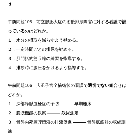
ｄ
午前問題105 前立腺肥大症の術後排尿障害に対する看護で
誤
っている
のはどれか。
１．水分の摂取を減らすよう勧める。
２．一定時間ごとの排尿を勧める。
３．肛門括約筋収縮の練習を指導する。
４．排尿時に腹圧をかけるよう指導する。
午前問題106 広汎子宮全摘術後の看護で
適切でない
組合せは
どれか。
１．深部静脈血栓症の予防 ――― 早期離床
２．膀胱機能の観察 ――― 残尿測定
３．骨盤内死腔貯留液の排液促進 ――― 骨盤底筋群の収縮訓
練