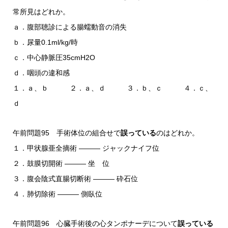
常所見はどれか。
ａ．腹部聴診による腸蠕動音の消失
ｂ．尿量0.1ml/kg/時
ｃ．中心静脈圧35cmH2O
ｄ．咽頭の違和感
１．ａ、ｂ ２．ａ、ｄ ３．ｂ、ｃ ４．ｃ、
ｄ
午前問題95 手術体位の組合せで
誤っている
のはどれか。
１．甲状腺亜全摘術 ――― ジャックナイフ位
２．鼓膜切開術 ――― 坐 位
３．腹会陰式直腸切断術 ――― 砕石位
４．肺切除術 ――― 側臥位
午前問題96 心臓手術後の心タンポナーデについて
誤っている