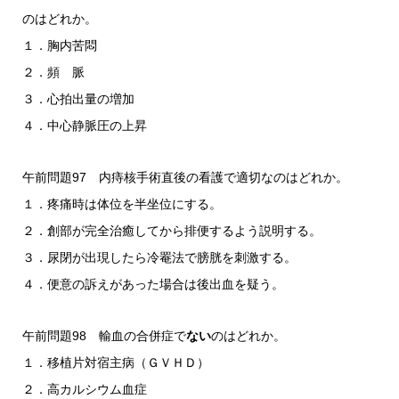
のはどれか。
１．胸内苦悶
２．頻 脈
３．心拍出量の増加
４．中心静脈圧の上昇
午前問題97 内痔核手術直後の看護で適切なのはどれか。
１．疼痛時は体位を半坐位にする。
２．創部が完全治癒してから排便するよう説明する。
３．尿閉が出現したら冷罨法で膀胱を刺激する。
４．便意の訴えがあった場合は後出血を疑う。
午前問題98 輸血の合併症で
ない
のはどれか。
１．移植片対宿主病（ＧＶＨＤ）
２．高カルシウム血症