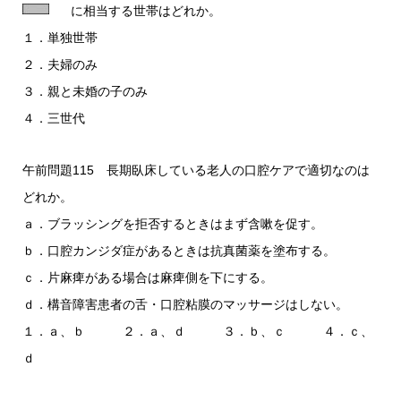
に相当する世帯はどれか。
１．単独世帯
２．夫婦のみ
３．親と未婚の子のみ
４．三世代
午前問題115 長期臥床している老人の口腔ケアで適切なのは
どれか。
ａ．ブラッシングを拒否するときはまず含嗽を促す。
ｂ．口腔カンジダ症があるときは抗真菌薬を塗布する。
ｃ．片麻痺がある場合は麻痺側を下にする。
ｄ．構音障害患者の舌・口腔粘膜のマッサージはしない。
１．ａ、ｂ ２．ａ、ｄ ３．ｂ、ｃ ４．ｃ、
ｄ