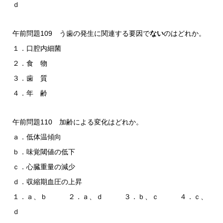
ｄ
午前問題109 う歯の発生に関連する要因で
ない
のはどれか。
１．口腔内細菌
２．食 物
３．歯 質
４．年 齢
午前問題110 加齢による変化はどれか。
ａ．低体温傾向
ｂ．味覚閾値の低下
ｃ．心臓重量の減少
ｄ．収縮期血圧の上昇
１．ａ、ｂ ２．ａ、ｄ ３．ｂ、ｃ ４．ｃ、
ｄ