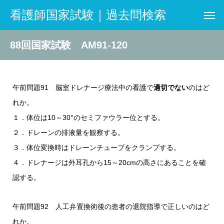
看護師国家試験｜過去問検索
88回国家試験 AM91-120
午前問題91 脳室ドレナージ療法中の看護で
適切でない
のはど
れか。
１．体位は10～30°のセミファウラー位とする。
２．ドレーンの排液量を観察する。
３．体位変換時はドレーンチューブをクランプする。
４．ドレナージは外耳孔から15～20cmの高さにあることを確
認する。
午前問題92 人工弁置換術後の患者の退院指導で正しいのはど
れか。