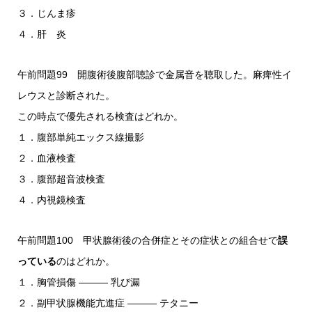
３．じんま疹
４．肝 炎
午前問題99 開腹術後腹部聴診で金属音を聴取した。麻痺性イ
レウスと診断された。
この時点で優先される検査はどれか。
１．腹部単純エックス線撮影
２．血液検査
３．腹部超音波検査
４．内視鏡検査
午前問題100 甲状腺術後の合併症とその症状との組合せで
誤
っている
のはどれか。
１．胸管損傷 ――― 乳び漏
２．副甲状腺機能亢進症 ――― テタニー