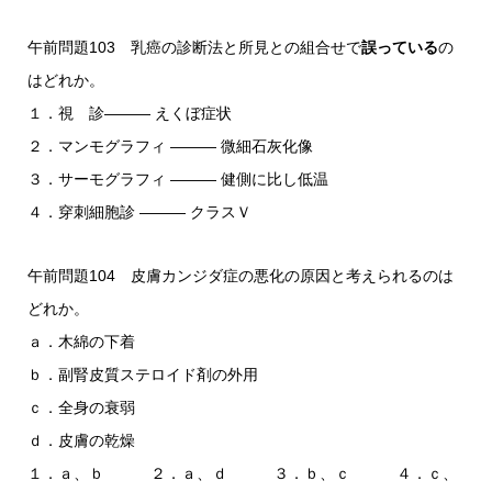
午前問題103 乳癌の診断法と所見との組合せで
誤っている
の
はどれか。
１．視 診――― えくぼ症状
２．マンモグラフィ ――― 微細石灰化像
３．サーモグラフィ ――― 健側に比し低温
４．穿刺細胞診 ――― クラスＶ
午前問題104 皮膚カンジダ症の悪化の原因と考えられるのは
どれか。
ａ．木綿の下着
ｂ．副腎皮質ステロイド剤の外用
ｃ．全身の衰弱
ｄ．皮膚の乾燥
１．ａ、ｂ ２．ａ、ｄ ３．ｂ、ｃ ４．ｃ、