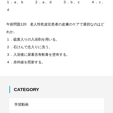
１．ａ、ｂ ２．ａ、ｄ ３．ｂ、ｃ ４．ｃ、
ｄ
午前問題120 老人性乾皮症患者の皮膚のケアで適切なのはど
れか。
１．硫黄入りの入浴剤を用いる。
２．石けんで念入りに洗う。
３．入浴後に尿素含有軟膏を塗布する。
４．赤外線を照射する。
CATEGORY
学習動画