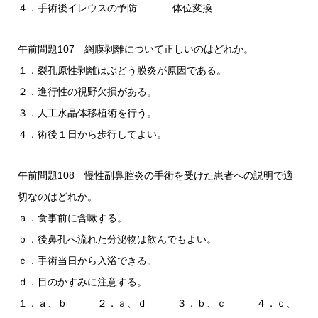
４．手術後イレウスの予防 ――― 体位変換
午前問題107 網膜剥離について正しいのはどれか。
１．裂孔原性剥離はぶどう膜炎が原因である。
２．進行性の視野欠損がある。
３．人工水晶体移植術を行う。
４．術後１日から歩行してよい。
午前問題108 慢性副鼻腔炎の手術を受けた患者への説明で適
切なのはどれか。
ａ．食事前に含嗽する。
ｂ．後鼻孔へ流れた分泌物は飲んでもよい。
ｃ．手術当日から入浴できる。
ｄ．目のかすみに注意する。
１．ａ、ｂ ２．ａ、ｄ ３．ｂ、ｃ ４．ｃ、