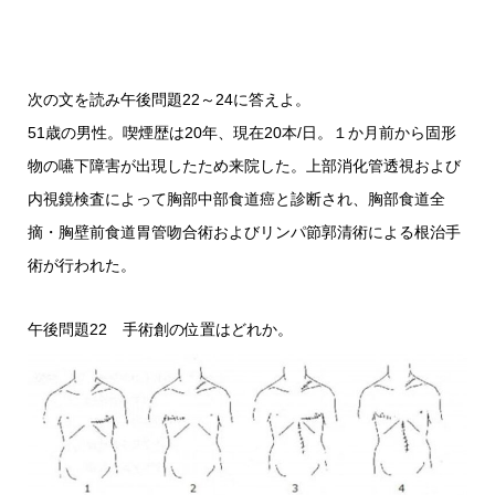
次の文を読み午後問題22～24に答えよ。
51歳の男性。喫煙歴は20年、現在20本/日。１か月前から固形
物の嚥下障害が出現したため来院した。上部消化管透視および
内視鏡検査によって胸部中部食道癌と診断され、胸部食道全
摘・胸壁前食道胃管吻合術およびリンパ節郭清術による根治手
術が行われた。
午後問題22 手術創の位置はどれか。