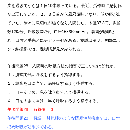
歳を過ぎてからは１日10本吸っている。最近、労作時に息切れ
が出現していた。２、３日前から風邪気味となり、咳や痰が出
ていた。徐々に息切れが強くなり入院した。体温37.8℃、脈拍
数120/分、呼吸数32/分、血圧168/80mmHg。喘鳴が聴取さ
れ、口唇と手先とにチアノーゼがある。意識は清明。胸部エッ
クス線撮影では、過膨張所見がみられる。
午後問題28 入院時の呼吸方法の指導で正しいのはどれか。
１．胸式で浅い呼吸をするよう指導する。
２．紙袋を口に当て、深呼吸するよう指導する。
３．口をすぼめ、息を吐き出すよう指導する。
４．口を大きく開け、早く呼吸するよう指導する。
午後問題28 解答例 3
午後問題28 解説 肺気腫のような閉塞性肺疾患では、口す
ぼめ呼吸が効果的である。