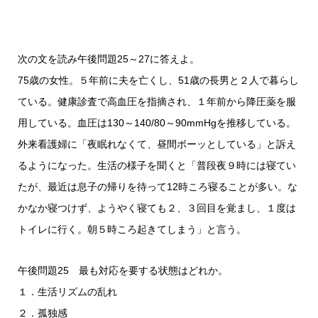
次の文を読み午後問題25～27に答えよ。
75歳の女性。５年前に夫を亡くし、51歳の長男と２人で暮らし
ている。健康診査で高血圧を指摘され、１年前から降圧薬を服
用している。血圧は130～140/80～90mmHgを推移している。
外来看護婦に「夜眠れなくて、昼間ボーッとしている」と訴え
るようになった。生活の様子を聞くと「普段夜９時には寝てい
たが、最近は息子の帰りを待って12時ころ寝ることが多い。な
かなか寝つけず、ようやく寝ても２、３回目を覚まし、１度は
トイレに行く。朝５時ころ起きてしまう」と言う。
午後問題25 最も対応を要する状態はどれか。
１．生活リズムの乱れ
２．孤独感