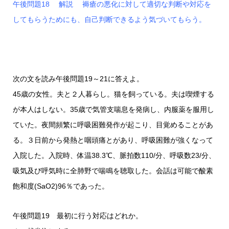
午後問題18 解説 褥瘡の悪化に対して適切な判断や対応を
してもらうためにも、自己判断できるよう気づいてもらう。
次の文を読み午後問題19～21に答えよ。
45歳の女性。夫と２人暮らし。猫を飼っている。夫は喫煙する
が本人はしない。35歳で気管支喘息を発病し、内服薬を服用し
ていた。夜間頻繁に呼吸困難発作が起こり、目覚めることがあ
る。３日前から発熱と咽頭痛とがあり、呼吸困難が強くなって
入院した。入院時、体温38.3℃、脈拍数110/分、呼吸数23/分、
吸気及び呼気時に全肺野で喘鳴を聴取した。会話は可能で酸素
飽和度(SaO2)96％であった。
午後問題19 最初に行う対応はどれか。