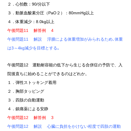
２．心拍数：90/分以下
３．動脈血酸素分圧（PaO２）：80mmHg以上
４．体重減少：8.0kg以上
午後問題11 解答例 4
午後問題11 解説 浮腫による体重増加がみられるため､体重
は3～4kg減少を目標とする｡
午後問題12 運動耐容能の低下から生じる合併症の予防で、入
院後直ちに始めることができるのはどれか。
１．弾性ストッキング着用
２．胸部タッピング
３．四肢の自動運動
４．鎮痛薬による安静
午後問題12 解答例 3
午後問題12 解説 心臓に負担をかけない程度で四肢の運動