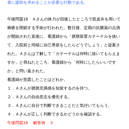
者に援助を求めることが必要な行動である。
午後問題18 Ａさんの体力が回復したところで筋皮弁を用いて
褥瘡を閉鎖する手術が行われた。数日後、定期の抗菌薬の点滴
が開始された直後に、看護婦から「膀胱留置カテーテルを抜い
て、入院前と同様に自己導尿をしたらどうでしょう」と提案さ
れた。Ａさんは了解して「カテーテルは何時に抜いてもらえま
すか」と尋ねたところ、看護婦から「何時にしたらいいです
か」と問い返された。
看護婦が意図したことはどれか。
１．Ａさんが膀胱充満感を知覚するのを待つ。
２．Ａさんの自由意志を優先する。
３．Ａさんに自分で判断できることだと気付いてもらう。
４．Ａさんが正しく判断できるかどうかを確認する。
午後問題18 解答例 3