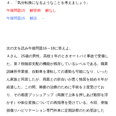
４．「気分転換になるようなことを考えましょう」
午後問題15 解答例 解なし
午後問題15 解説 －
次の文を読み午後問題16～18に答えよ。
Ａさん、25歳の男性。高校１年のときオートバイ事故で受傷し
た。第７頸髄節支配の機能が残存しているレベルである。職業
訓練所卒業後、自動車を運転しての通勤も可能になり、いった
ん家族と同居したが、両親との折合いが悪く独居を始め６年が
経過した。この間、褥瘡の治療のために手術を２度受けてお
り、その都度プッシュアップ（両腕で上体を押しあげ殿部を浮
かす）や体位変換についての再指導を受けている。今回、脊髄
損傷リハビリテーション専門外来に定期診察のため受診した