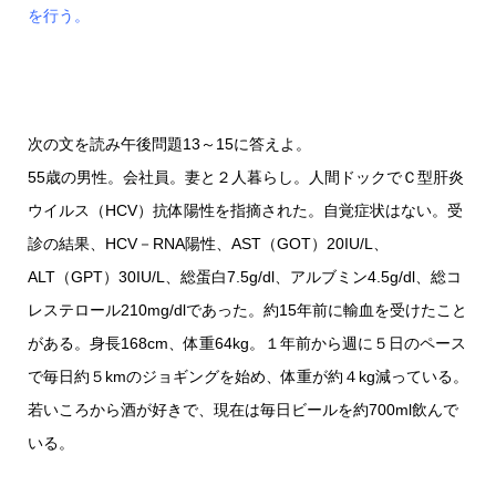
を行う。
次の文を読み午後問題13～15に答えよ。
55歳の男性。会社員。妻と２人暮らし。人間ドックでＣ型肝炎
ウイルス（HCV）抗体陽性を指摘された。自覚症状はない。受
診の結果、HCV－RNA陽性、AST（GOT）20IU/L、
ALT（GPT）30IU/L、総蛋白7.5g/dl、アルブミン4.5g/dl、総コ
レステロール210mg/dlであった。約15年前に輸血を受けたこと
がある。身長168cm、体重64kg。１年前から週に５日のペース
で毎日約５kmのジョギングを始め、体重が約４kg減っている。
若いころから酒が好きで、現在は毎日ビールを約700ml飲んで
いる。