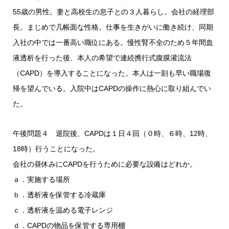
55歳の男性。妻と高校生の息子との３人暮らし。会社の経理部
長。まじめで几帳面な性格。仕事を生きがいに働き続け、同期
入社の中では一番高い職位にある。慢性腎不全のため５年間血
液透析を行った後、本人の希望で連続携行式腹膜灌流法
（CAPD）を導入することになった。本人は一刻も早い職場復
帰を望んでいる。入院中はCAPDの操作に熱心に取り組んでい
た。
午後問題４ 退院後、CAPDは１日４回（０時、６時、12時、
18時）行うことになった。
会社の昼休みにCAPDを行うために必要な設備はどれか。
ａ．実施する場所
ｂ．透析液を保管する冷蔵庫
ｃ．透析液を温める電子レンジ
ｄ．CAPDの物品を保管する専用棚