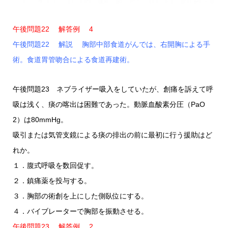
午後問題22 解答例 4
午後問題22 解説 胸部中部食道がんでは、右開胸による手
術。食道胃管吻合による食道再建術。
午後問題23 ネブライザー吸入をしていたが、創痛を訴えて呼
吸は浅く、痰の喀出は困難であった。動脈血酸素分圧（PaO
2）は80mmHg。
吸引または気管支鏡による痰の排出の前に最初に行う援助はど
れか。
１．腹式呼吸を数回促す。
２．鎮痛薬を投与する。
３．胸部の術創を上にした側臥位にする。
４．バイブレーターで胸部を振動させる。
午後問題23 解答例 2