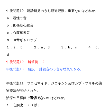
午後問題10 聴診所見のうち経過観察に重要なのはどれか。
ａ．湿性ラ音
ｂ．拡張期心雑音
ｃ．心膜摩擦音
ｄ．Ⅲ音ギャロップ
１．ａ、ｂ ２．ａ、ｄ ３．ｂ、ｃ ４．ｃ、
ｄ
午後問題10 解答例 2
午後問題10 解説 肺雑音のラ音が聴取できる。
午後問題11 フロセマイド、ジゴキシン及びカプトプリルの薬
物療法が開始された。
治療の目標値で
適切でない
のはどれか。
１．心胸比：50％以下