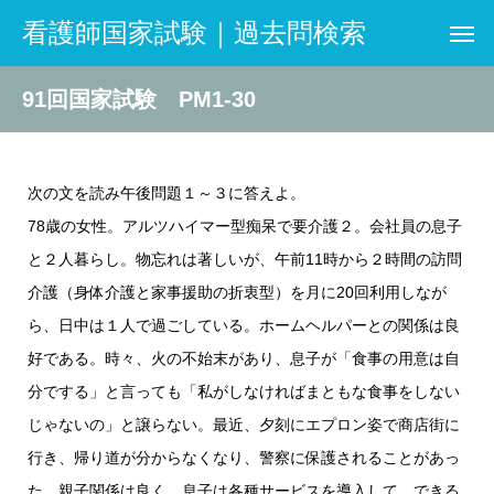
看護師国家試験｜過去問検索
91回国家試験 PM1-30
次の文を読み午後問題１～３に答えよ。
78歳の女性。アルツハイマー型痴呆で要介護２。会社員の息子
と２人暮らし。物忘れは著しいが、午前11時から２時間の訪問
介護（身体介護と家事援助の折衷型）を月に20回利用しなが
ら、日中は１人で過ごしている。ホームヘルパーとの関係は良
好である。時々、火の不始末があり、息子が「食事の用意は自
分でする」と言っても「私がしなければまともな食事をしない
じゃないの」と譲らない。最近、夕刻にエプロン姿で商店街に
行き、帰り道が分からなくなり、警察に保護されることがあっ
た。親子関係は良く、息子は各種サービスを導入して、できる