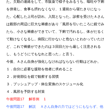
た。欠勤の連絡をして、市販薬で様子をみるうち、嘔吐や下痢
を併発し、食事も摂れなくなり、１週前から寝たきりになっ
た。心配した上司が訪れ、入院となった。診察を受けたＡさん
は殿部の周辺に巨大な褥瘡があり「風邪を引いたころに鏡でみ
たら、小さな褥瘡ができていて、下痢で汚れるし、体がだるく
て動けなくなるし。病院に行かないと危ないとわかっていたけ
ど、これで褥瘡ができたのは３回目だから厳しく注意される
し、もうどうにでもなれと思った」と言う。
今後、Ａさん自身が強化しなければならない行動はどれか。
１．自分に必要な援助を他者に求めること
２．好発部位を鏡で観察する習慣
３．プッシュアップ・体位変換のスケジュール化
４．風邪を予防する対策
午後問題17 解答例 1
午後問題17 解説 Ａさん自身の力ではどうにもならず、他