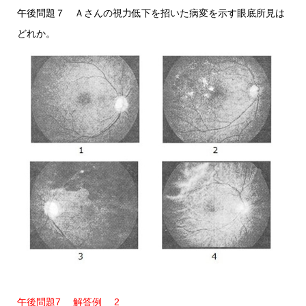
午後問題７ Ａさんの視力低下を招いた病変を示す眼底所見は
どれか。
午後問題7 解答例 2