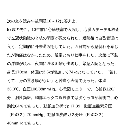
次の文を読み午後問題10～12に答えよ。
57歳の男性。10年前に心筋梗塞で入院し、心臓カテーテル検査
で左冠状動脈の２枝の閉塞が認められた。退院後は自己管理は
良く、定期的に外来通院をしていた。５日前から息切れを感じ
たが胸痛はなかったため、通常とおり仕事をした。次第に下肢
の浮腫が現れ、夜間に呼吸困難が出現し、緊急入院となった。
身長170cm、体重は3.5kg増加して74kgとなっていた。「苦し
くて、身の置き場がない」と苦痛な表情であった。体温
36.0℃、血圧108/88mmHg。心電図モニターで、心拍数120/
分、洞性頻脈。胸部エックス線撮影では肺うっ血が著明で、心
胸比64％であった。動脈血分析でpH7.39、動脈血酸素分圧
（PaO２）70mmHg、動脈血炭酸ガス分圧（PaCO２）
40mmHgであった。