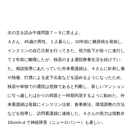
次の文を読み午後問題７～９に答えよ。
Ａさん、45歳の男性。１人暮らし。10年前に糖尿病を発病し、
インスリンの自己注射を行ってきた。視力低下が徐々に進行し
て２年前に離職したが、独居のまま通院療養生活を続けてい
た。相談指導にあたっていた外来看護婦は、Ａさんに針刺し傷
や熱傷、打撲による皮下出血などを認めるようになったため、
独居や単独での通院は危険であると判断し、新しいマンション
に引っ越したばかりの両親と一時期同居するように勧めた。外
来看護婦は母親にインスリン注射、食事療法、環境調整の方法
などを指導し、訪問看護婦に連絡した。Ａさんの視力は指数弁
10cm/n.d.で神経障害（ニューロパシー）も著しい。