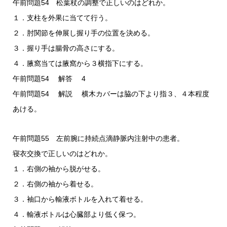
午前問題54 松葉杖の調整で正しいのはどれか。
１．支柱を外果に当てて行う。
２．肘関節を伸展し握り手の位置を決める。
３．握り手は腸骨の高さにする。
４．腋窩当ては腋窩から３横指下にする。
午前問題54 解答 4
午前問題54 解説 横木カバーは脇の下より指３、４本程度
あける。
午前問題55 左前腕に持続点滴静脈内注射中の患者。
寝衣交換で正しいのはどれか。
１．右側の袖から脱がせる。
２．右側の袖から着せる。
３．袖口から輸液ボトルを入れて着せる。
４．輸液ボトルは心臓部より低く保つ。