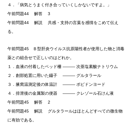
４．「病気とうまく付き合っていくしかないですよ。」
午前問題44 解答 3
午前問題44 解説 共感・支持の言葉を感情をこめて伝え
る。
午前問題45 Ｂ型肝炎ウイルス抗原陽性者が使用した物と消毒
薬との組合せで正しいのはどれか。
１．血液の付着したベッド柵 ――― 次亜塩素酸ナトリウム
２．創部処置に用いた鑷子 ――― グルタラール
３．腋窩温測定後の体温計 ――― ポピドンヨード
４．排泄後の金属製の便器 ――― クレゾール石けん液
午前問題45 解答 2
午前問題45 解説 グルタラールはほとんどすべての微生物
に有効である。