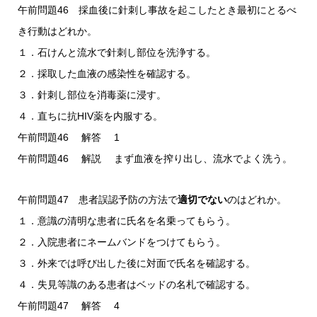
午前問題46 採血後に針刺し事故を起こしたとき最初にとるべ
き行動はどれか。
１．石けんと流水で針刺し部位を洗浄する。
２．採取した血液の感染性を確認する。
３．針刺し部位を消毒薬に浸す。
４．直ちに抗HIV薬を内服する。
午前問題46 解答 1
午前問題46 解説 まず血液を搾り出し、流水でよく洗う。
午前問題47 患者誤認予防の方法で
適切でない
のはどれか。
１．意識の清明な患者に氏名を名乗ってもらう。
２．入院患者にネームバンドをつけてもらう。
３．外来では呼び出した後に対面で氏名を確認する。
４．失見等識のある患者はベッドの名札で確認する。
午前問題47 解答 4