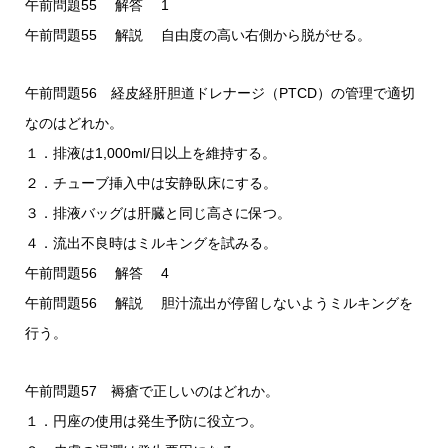
午前問題55 解答 1
午前問題55 解説 自由度の高い右側から脱がせる。
午前問題56 経皮経肝胆道ドレナージ（PTCD）の管理で適切
なのはどれか。
１．排液は1,000ml/日以上を維持する。
２．チューブ挿入中は安静臥床にする。
３．排液バッグは肝臓と同じ高さに保つ。
４．流出不良時はミルキングを試みる。
午前問題56 解答 4
午前問題56 解説 胆汁流出が停留しないようミルキングを
行う。
午前問題57 褥瘡で正しいのはどれか。
１．円座の使用は発生予防に役立つ。