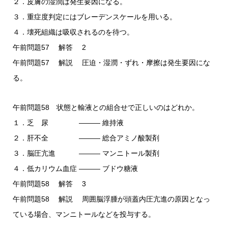
２．皮膚の湿潤は発生要因になる。
３．重症度判定にはブレーデンスケールを用いる。
４．壊死組織は吸収されるのを待つ。
午前問題57 解答 2
午前問題57 解説 圧迫・湿潤・ずれ・摩擦は発生要因にな
る。
午前問題58 状態と輸液との組合せで正しいのはどれか。
１．乏 尿 ――― 維持液
２．肝不全 ――― 総合アミノ酸製剤
３．脳圧亢進 ――― マンニトール製剤
４．低カリウム血症 ――― ブドウ糖液
午前問題58 解答 3
午前問題58 解説 周囲脳浮腫が頭蓋内圧亢進の原因となっ
ている場合、マンニトールなどを投与する。