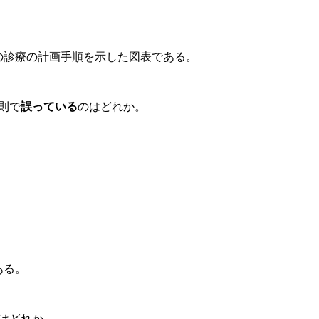
の診療の計画手順を示した図表である。
則で
誤っている
のはどれか。
ある。
はどれか。