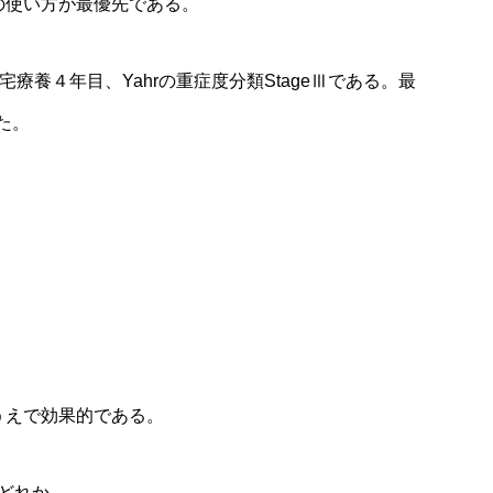
の使い方が最優先である。
療養４年目、Yahrの重症度分類StageⅢである。最
た。
うえで効果的である。
どれか。