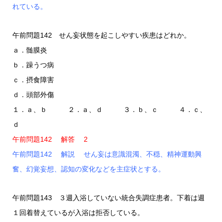
れている。
午前問題142 せん妄状態を起こしやすい疾患はどれか。
ａ．髄膜炎
ｂ．躁うつ病
ｃ．摂食障害
ｄ．頭部外傷
１．ａ、ｂ ２．ａ、ｄ ３．ｂ、ｃ ４．ｃ、
ｄ
午前問題142 解答 2
午前問題142 解説 せん妄は意識混濁、不穏、精神運動興
奮、幻覚妄想、認知の変化などを主症状とする。
午前問題143 ３週入浴していない統合失調症患者。下着は週
１回着替えているが入浴は拒否している。