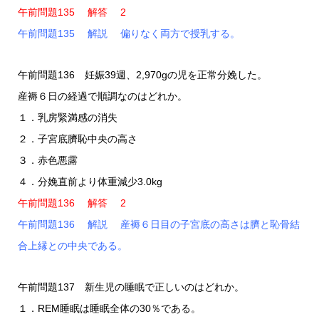
午前問題135 解答 2
午前問題135 解説 偏りなく両方で授乳する。
午前問題136 妊娠39週、2,970gの児を正常分娩した。
産褥６日の経過で順調なのはどれか。
１．乳房緊満感の消失
２．子宮底臍恥中央の高さ
３．赤色悪露
４．分娩直前より体重減少3.0kg
午前問題136 解答 2
午前問題136 解説 産褥６日目の子宮底の高さは臍と恥骨結
合上縁との中央である。
午前問題137 新生児の睡眠で正しいのはどれか。
１．REM睡眠は睡眠全体の30％である。