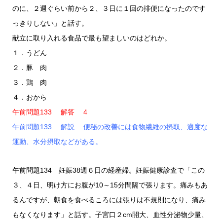
のに、２週ぐらい前から２、３日に１回の排便になったのです
っきりしない」と話す。
献立に取り入れる食品で最も望ましいのはどれか。
１．うどん
２．豚 肉
３．鶏 肉
４．おから
午前問題133 解答 4
午前問題133 解説 便秘の改善には食物繊維の摂取、適度な
運動、水分摂取などがある。
午前問題134 妊娠38週６日の経産婦。妊娠健康診査で「この
３、４日、明け方にお腹が10～15分間隔で張ります。痛みもあ
るんですが、朝食を食べるころには張りは不規則になり、痛み
もなくなります」と話す。子宮口２cm開大、血性分泌物少量、