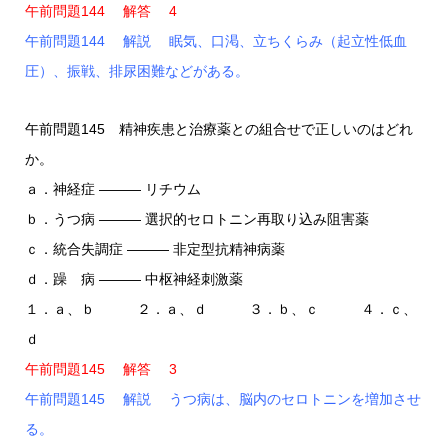
午前問題144 解答 4
午前問題144 解説 眠気、口渇、立ちくらみ（起立性低血
圧）、振戦、排尿困難などがある。
午前問題145 精神疾患と治療薬との組合せで正しいのはどれ
か。
ａ．神経症 ――― リチウム
ｂ．うつ病 ――― 選択的セロトニン再取り込み阻害薬
ｃ．統合失調症 ――― 非定型抗精神病薬
ｄ．躁 病 ――― 中枢神経刺激薬
１．ａ、ｂ ２．ａ、ｄ ３．ｂ、ｃ ４．ｃ、
ｄ
午前問題145 解答 3
午前問題145 解説 うつ病は、脳内のセロトニンを増加させ
る。