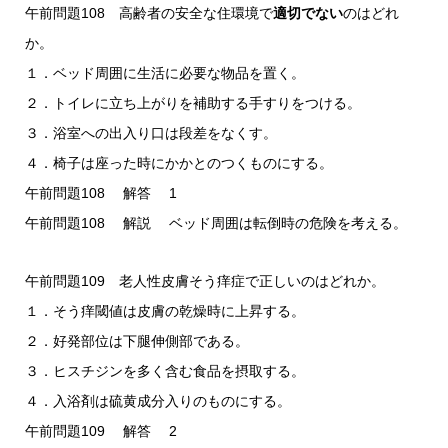
午前問題108 高齢者の安全な住環境で
適切でない
のはどれ
か。
１．ベッド周囲に生活に必要な物品を置く。
２．トイレに立ち上がりを補助する手すりをつける。
３．浴室への出入り口は段差をなくす。
４．椅子は座った時にかかとのつくものにする。
午前問題108 解答 1
午前問題108 解説 ベッド周囲は転倒時の危険を考える。
午前問題109 老人性皮膚そう痒症で正しいのはどれか。
１．そう痒閾値は皮膚の乾燥時に上昇する。
２．好発部位は下腿伸側部である。
３．ヒスチジンを多く含む食品を摂取する。
４．入浴剤は硫黄成分入りのものにする。
午前問題109 解答 2