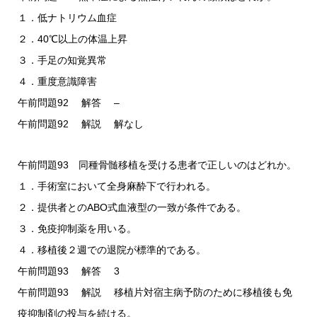
１．低ナトリウム血症
２．40℃以上の体温上昇
３．手足の知覚異常
４．重度意識障害
午前問題92 解答 –
午前問題92 解説 解なし
午前問題93 同種骨髄移植を受ける患者で正しいのはどれか。
１．手術室において全身麻酔下で行われる。
２．提供者とのABO式血液型の一致が条件である。
３．免疫抑制薬を用いる。
４．移植後２週での退院が標準的である。
午前問題93 解答 3
午前問題93 解説 移植片対宿主病予防のために移植後も免
疫抑制剤の投与を続ける。