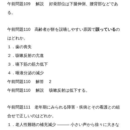
午前問題109 解説 好発部位は下腿伸側、腰背部などであ
る。
午前問題110 高齢者が餅を誤嚥しやすい原因で
誤っている
の
はどれか。
１．歯の喪失
２．咳嗽反射の亢進
３．嚥下筋の筋力低下
４．唾液分泌の減少
午前問題110 解答 2
午前問題110 解説 咳嗽反射は低下する。
午前問題111 老年期にみられる障害・疾病とその看護との組
合せで正しいのはどれか。
１．老人性難聴の補充減少 ――― 小さい声から徐々に大きな