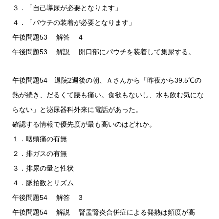
３．「自己導尿が必要となります」
４．「パウチの装着が必要となります」
午後問題53 解答 4
午後問題53 解説 開口部にパウチを装着して集尿する。
午後問題54 退院2週後の朝、Ａさんから「昨夜から39.5℃の
熱が続き、だるくて腰も痛い。食欲もないし、水も飲む気にな
らない」と泌尿器科外来に電話があった。
確認する情報で優先度が最も高いのはどれか。
１．咽頭痛の有無
２．排ガスの有無
３．排尿の量と性状
４．脈拍数とリズム
午後問題54 解答 3
午後問題54 解説 腎盂腎炎合併症による発熱は頻度が高