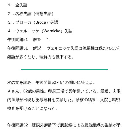
１．全失語
２．名称失語（健忘失語）
３．ブローカ（Broca）失語
４．ウェルニッケ（Wernicke）失語
午後問題51 解答 4
午後問題51 解説 ウェルニッケ失語は流暢性は保たれるが
錯語が多くなり、理解力も低下する。
次の文を読み、午後問題52～54の問いに答えよ。
Ａさん、62歳の男性。印刷工場で長年働いている。最近、肉眼
的血尿が出現し泌尿器科を受診した。診察の結果、入院し精密
検査を受けることになった。
午後問題52 硬膜外麻酔下で膀胱鏡による膀胱組織の生検が予