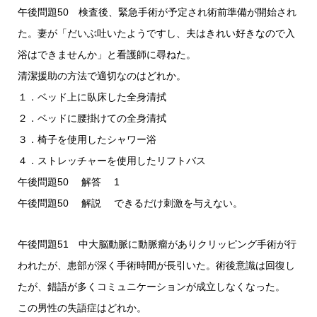
午後問題50 検査後、緊急手術が予定され術前準備が開始され
た。妻が「だいぶ吐いたようですし、夫はきれい好きなので入
浴はできませんか」と看護師に尋ねた。
清潔援助の方法で適切なのはどれか。
１．ベッド上に臥床した全身清拭
２．ベッドに腰掛けての全身清拭
３．椅子を使用したシャワー浴
４．ストレッチャーを使用したリフトバス
午後問題50 解答 1
午後問題50 解説 できるだけ刺激を与えない。
午後問題51 中大脳動脈に動脈瘤がありクリッピング手術が行
われたが、患部が深く手術時間が長引いた。術後意識は回復し
たが、錯語が多くコミュニケーションが成立しなくなった。
この男性の失語症はどれか。