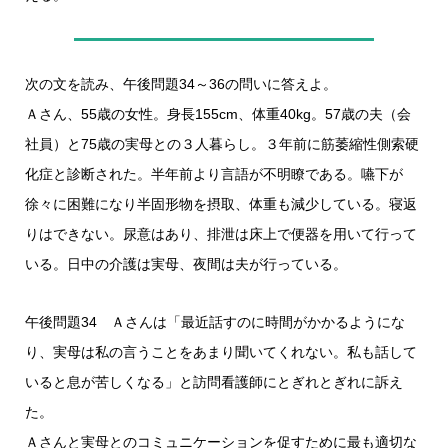
次の文を読み、午後問題34～36の問いに答えよ。
Ａさん、55歳の女性。身長155cm、体重40kg。57歳の夫（会
社員）と75歳の実母との３人暮らし。３年前に筋萎縮性側索硬
化症と診断された。半年前より言語が不明瞭である。嚥下が
徐々に困難になり半固形物を摂取、体重も減少している。寝返
りはできない。尿意はあり、排泄は床上で便器を用いて行って
いる。日中の介護は実母、夜間は夫が行っている。
午後問題34 Ａさんは「最近話すのに時間がかかるようにな
り、実母は私の言うことをあまり聞いてくれない。私も話して
いると息が苦しくなる」と訪問看護師にとぎれとぎれに訴え
た。
Ａさんと実母とのコミュニケーションを促すために最も適切な