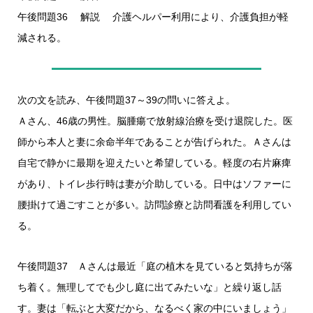
午後問題36 解説 介護ヘルパー利用により、介護負担が軽
減される。
次の文を読み、午後問題37～39の問いに答えよ。
Ａさん、46歳の男性。脳腫瘍で放射線治療を受け退院した。医
師から本人と妻に余命半年であることが告げられた。Ａさんは
自宅で静かに最期を迎えたいと希望している。軽度の右片麻痺
があり、トイレ歩行時は妻が介助している。日中はソファーに
腰掛けて過ごすことが多い。訪問診療と訪問看護を利用してい
る。
午後問題37 Ａさんは最近「庭の植木を見ていると気持ちが落
ち着く。無理してでも少し庭に出てみたいな」と繰り返し話
す。妻は「転ぶと大変だから、なるべく家の中にいましょう」