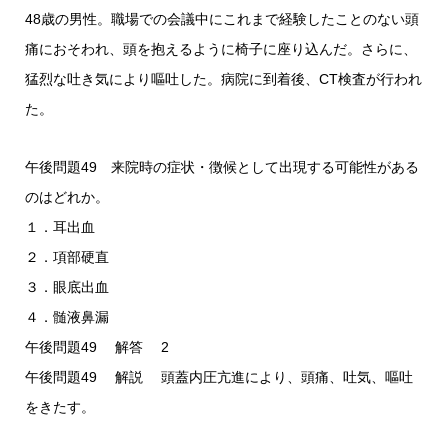
48歳の男性。職場での会議中にこれまで経験したことのない頭
痛におそわれ、頭を抱えるように椅子に座り込んだ。さらに、
猛烈な吐き気により嘔吐した。病院に到着後、CT検査が行われ
た。
午後問題49 来院時の症状・徴候として出現する可能性がある
のはどれか。
１．耳出血
２．項部硬直
３．眼底出血
４．髄液鼻漏
午後問題49 解答 2
午後問題49 解説 頭蓋内圧亢進により、頭痛、吐気、嘔吐
をきたす。