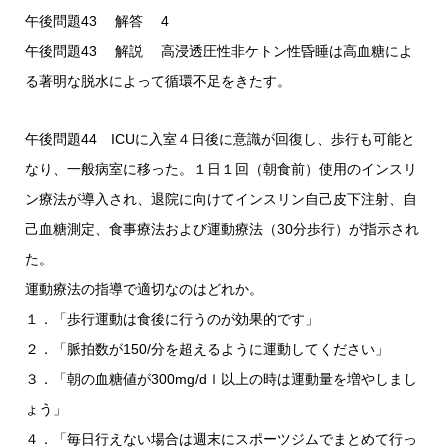
午後問題43 解答 4
午後問題43 解説 高浸透圧性非ケトン性昏睡は高血糖によ
る著明な脱水によって循環不足をきたす。
午後問題44 ICUに入室４日後に意識が回復し、歩行も可能と
なり、一般病室に移った。１日１回（朝食前）使用のインスリ
ン療法が導入され、退院に向けてインスリン自己皮下注射、自
己血糖測定、食事療法および運動療法（30分歩行）が指示され
た。
運動療法の指導で適切なのはどれか。
１．「歩行運動は食後に行うのが効果的です」
２．「脈拍数が150/分を超えるように運動してください」
３．「朝の血糖値が300mg/dｌ以上の時は運動量を増やしまし
ょう」
４．「毎日行えない場合は週末にスポーツジムでまとめて行っ