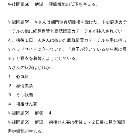
午後問題58 解説 呼吸機能の低下を考える。
午後問題59 Ａさんは幽門側胃切除術を受けた。中心静脈カテ
ーテルの他に経鼻胃管と膀胱留置カテーテルが挿入されてい
る。術後１日、Ａさんは抜いた膀胱留置カテーテルを手に持っ
てベッドサイドに立っていた。「息子が泣いているから家に帰
る」と寝衣を着替えようとしている。
Ａさんの状況はどれか。
１．心気症
２．感情失禁
３．うつ状態
４．術後せん妄
午後問題59 解答 4
午後問題59 解説 術後せん妄は術後１～２日目に見当識障
害や錯乱が生じる。