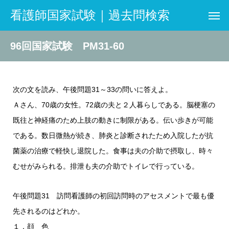
看護師国家試験｜過去問検索
96回国家試験 PM31-60
次の文を読み、午後問題31～33の問いに答えよ。
Ａさん、70歳の女性。72歳の夫と２人暮らしである。脳梗塞の
既往と神経痛のため上肢の動きに制限がある。伝い歩きが可能
である。数日微熱が続き、肺炎と診断されたため入院したが抗
菌薬の治療で軽快し退院した。食事は夫の介助で摂取し、時々
むせがみられる。排泄も夫の介助でトイレで行っている。
午後問題31 訪問看護師の初回訪問時のアセスメントで最も優
先されるのはどれか。
１．顔 色