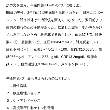
次の文を読み、午後問題43～45の問いに答えよ。
58歳の男性。2年前に2型糖尿病と診断されたが、週末にスポー
ツジムに通う以外は生活習慣を変えていなかった。数日前より
歯肉の腫れのため疼痛があった。飲酒した翌朝、妻が声をかけ
ても反応しないため、救急車で搬送された。体温37.8℃。呼吸
数20/分、脈拍数88/分。血圧138/84ｍｍHg。対光反射（＋）、
瞳孔不同（－）、意識レベルはⅢ－100。白血球10,000/μl。血
糖986mg/dl、アンモニア56μｇ/dl。CRP13.2mg/dl。動脈血
pH7.38。血漿浸透圧378ｍOsm/L。尿ケトン体（±）。
午後問題43 最も考えられるのはどれか。
１．肝性昏睡
２．敗血症性ショック
３．ケトアシドーシス
４．高浸透圧性非ケトン性昏睡