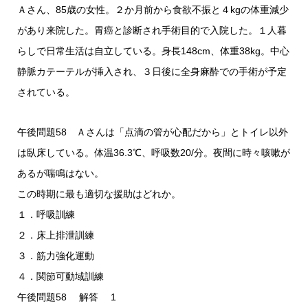
Ａさん、85歳の女性。２か月前から食欲不振と４kgの体重減少
があり来院した。胃癌と診断され手術目的で入院した。１人暮
らしで日常生活は自立している。身長148cm、体重38kg。中心
静脈カテーテルが挿入され、３日後に全身麻酔での手術が予定
されている。
午後問題58 Ａさんは「点滴の管が心配だから」とトイレ以外
は臥床している。体温36.3℃、呼吸数20/分。夜間に時々咳嗽が
あるが喘鳴はない。
この時期に最も適切な援助はどれか。
１．呼吸訓練
２．床上排泄訓練
３．筋力強化運動
４．関節可動域訓練
午後問題58 解答 1