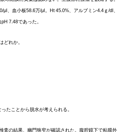
l、血小板58.6万/μl。Ht 45.0%、アルブミン4.4ｇ/dl、
動脈血pH 7.48であった。
はどれか。
なったことから脱水が考えられる。
影検査の結果、幽門狭窄が確認された。腹腔鏡下で粘膜外