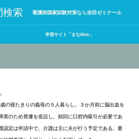
問検索
看護師国家試験対策なら吉田ゼミナール
学習サイト「まなWeb」
よ。
95歳の寝たきりの義母の５人暮らし。３か月前に脳出血を
障害のため胃瘻を造設し、頻回に口腔内吸引が必要であ
護認定は申請中で、介護は主に夫が行う予定である。要