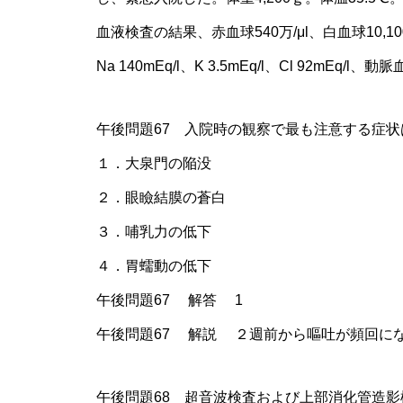
血液検査の結果、赤血球540万/μl、白血球10,100/μ
Na 140mEq/l、K 3.5mEq/l、Cl 92mEq/l、
午後問題67 入院時の観察で最も注意する症状
１．大泉門の陥没
２．眼瞼結膜の蒼白
３．哺乳力の低下
４．胃蠕動の低下
午後問題67 解答 1
午後問題67 解説 ２週前から嘔吐が頻回に
午後問題68 超音波検査および上部消化管造