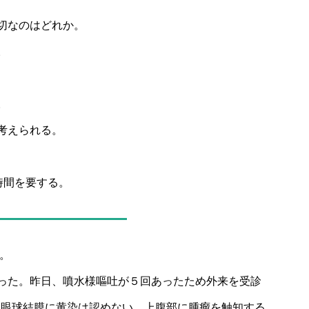
切なのはどれか。
。
。
考えられる。
時間を要する。
よ。
った。昨日、噴水様嘔吐が５回あったため外来を受診
5℃。眼球結膜に黄染は認めない。上腹部に腫瘤を触知する。