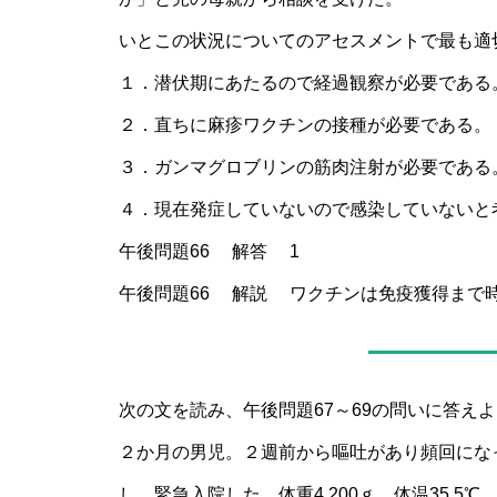
いとこの状況についてのアセスメントで最も適
１．潜伏期にあたるので経過観察が必要である
２．直ちに麻疹ワクチンの接種が必要である。
３．ガンマグロブリンの筋肉注射が必要である
４．現在発症していないので感染していないと
午後問題66 解答 1
午後問題66 解説 ワクチンは免疫獲得まで
次の文を読み、午後問題67～69の問いに答え
２か月の男児。２週前から嘔吐があり頻回にな
し、緊急入院した。体重4,200ｇ。体温35.