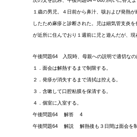
次の文を読み、午後問題64～66の問いに答え
１歳の男児。４日前から鼻汁、咳および発熱が
したため麻疹と診断された。児は細気管支炎を
が近所に住んでおり１週前に児と遊んだが、現
午後問題64 入院時、母親への説明で適切なの
１．面会は解熱するまで制限する。
２．発疹が消失するまで清拭は控える。
３．含嗽して口腔粘膜を保清する。
４．個室に入室する。
午後問題64 解答 4
午後問題64 解説 解熱後も３日間は面会を