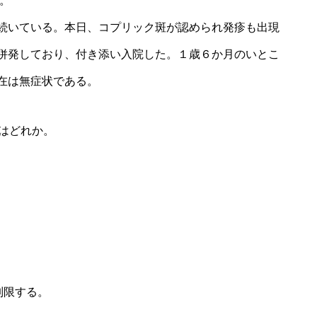
よ。
続いている。本日、コプリック斑が認められ発疹も出現
併発しており、付き添い入院した。１歳６か月のいとこ
在は無症状である。
はどれか。
制限する。