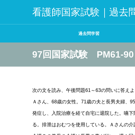
看護師国家試験｜過去
過去問学習
97回国家試験 PM61-90
次の文を読み、午後問題61～63の問いに答え
Ａさん、68歳の女性。71歳の夫と長男夫婦、
発症し、入院治療を経て自宅に退院した。嚥下
る。排泄はおむつを使用している。Ａさんの介