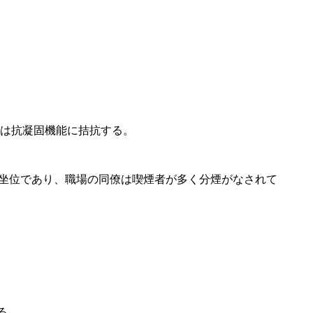
Kは抗凝固機能に拮抗する。
間坐位であり、職場の同僚は喫煙者が多く分煙がなされて
る。