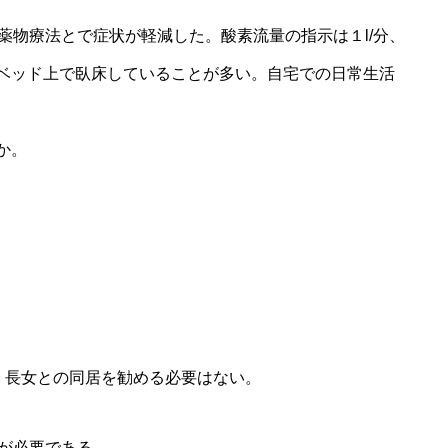
薬物療法とで症状が軽減した。酸素流量の指示は１l/分、
ベッド上で臥床していることが多い。自宅での日常生活
か。
、長女との同居を勧める必要はない。
続が必要である。