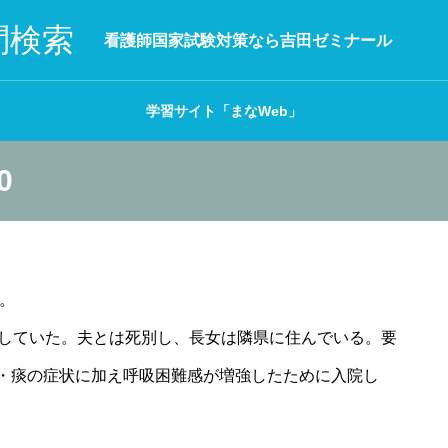
問検索
看護師国家試験対策なら吉田ゼミナール
学習サイト「まなWeb」
0
よ。
をしていた。夫とは死別し、長女は隣県に住んでいる。要
・痰の症状に加え呼吸困難感が増強したために入院し