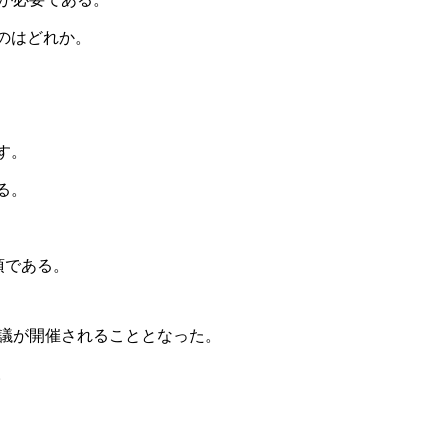
のはどれか。
す。
る。
項である。
会議が開催されることとなった。
。