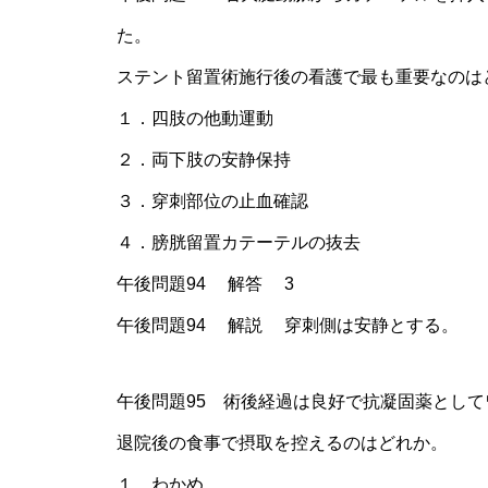
た。
ステント留置術施行後の看護で最も重要なのは
１．四肢の他動運動
２．両下肢の安静保持
３．穿刺部位の止血確認
４．膀胱留置カテーテルの抜去
午後問題94 解答 3
午後問題94 解説 穿刺側は安静とする。
午後問題95 術後経過は良好で抗凝固薬とし
退院後の食事で摂取を控えるのはどれか。
１．わかめ