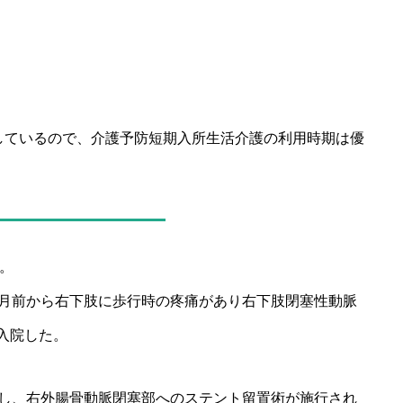
しているので、介護予防短期入所生活介護の利用時期は優
よ。
か月前から右下肢に歩行時の疼痛があり右下肢閉塞性動脈
入院した。
入し、右外腸骨動脈閉塞部へのステント留置術が施行され