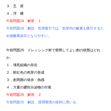
３．乏 尿
４．浮 腫
午前問題24 解答 １
午前問題24 解説 気管吸引では、気管内の酸素も吸引するた
め低酸素血症となりやすい。
午前問題25 ドレッシング材で密閉してよい創の状態はどれ
か。
１．壊死組織の存在
２．鮮紅色の肉芽の形成
３．創周囲の発赤・熱感
４．大量の膿性分泌物の付着
午前問題25 解答 ２
午前問題25 解説 浸潤環境の保持に用いる。