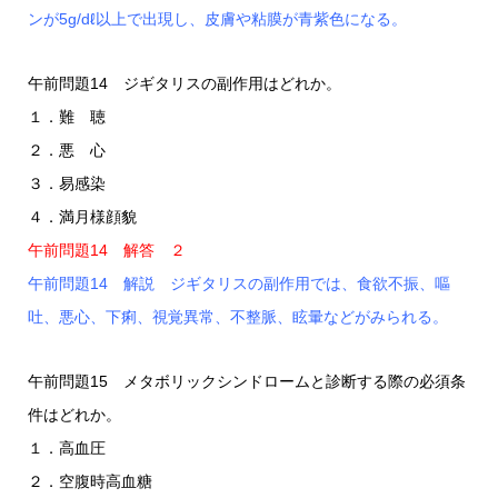
ンが5g/dℓ以上で出現し、皮膚や粘膜が青紫色になる。
午前問題14 ジギタリスの副作用はどれか。
１．難 聴
２．悪 心
３．易感染
４．満月様顔貌
午前問題14 解答 ２
午前問題14 解説 ジギタリスの副作用では、食欲不振、嘔
吐、悪心、下痢、視覚異常、不整脈、眩暈などがみられる。
午前問題15 メタボリックシンドロームと診断する際の必須条
件はどれか。
１．高血圧
２．空腹時高血糖