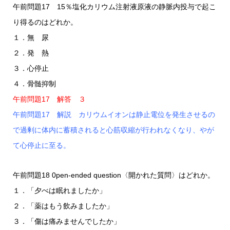
午前問題17 15％塩化カリウム注射液原液の静脈内投与で起こ
り得るのはどれか。
１．無 尿
２．発 熱
３．心停止
４．骨髄抑制
午前問題17 解答 ３
午前問題17 解説 カリウムイオンは静止電位を発生させるの
で過剰に体内に蓄積されると心筋収縮が行われなくなり、やが
て心停止に至る。
午前問題18 0pen-ended question〈開かれた質問〉はどれか。
１．「夕べは眠れましたか」
２．「薬はもう飲みましたか」
３．「傷は痛みませんでしたか」