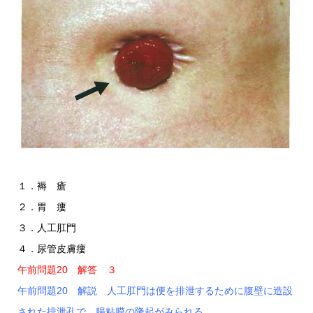
１．褥 瘡
２．胃 瘻
３．人工肛門
４．尿管皮膚瘻
午前問題20 解答 ３
午前問題20 解説 人工肛門は便を排泄するために腹壁に造設
された排泄孔で、腸粘膜の隆起がみられる。