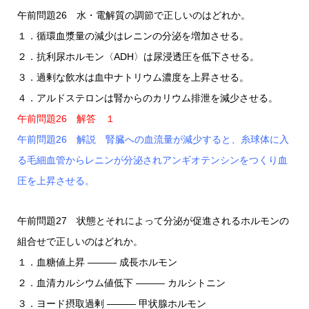
午前問題26 水・電解質の調節で正しいのはどれか。
１．循環血漿量の減少はレニンの分泌を増加させる。
２．抗利尿ホルモン〈ADH〉は尿浸透圧を低下させる。
３．過剰な飲水は血中ナトリウム濃度を上昇させる。
４．アルドステロンは腎からのカリウム排泄を減少させる。
午前問題26 解答 １
午前問題26 解説 腎臓への血流量が減少すると、糸球体に入
る毛細血管からレニンが分泌されアンギオテンシンをつくり血
圧を上昇させる。
午前問題27 状態とそれによって分泌が促進されるホルモンの
組合せで正しいのはどれか。
１．血糖値上昇 ――― 成長ホルモン
２．血清カルシウム値低下 ――― カルシトニン
３．ヨード摂取過剰 ――― 甲状腺ホルモン