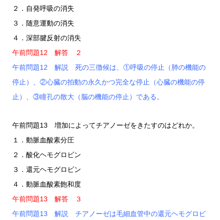
２．自発呼吸の消失
３．随意運動の消失
４．深部腱反射の消失
午前問題12 解答 ２
午前問題12 解説 死の三徴候は、①呼吸の停止（肺の機能の
停止）、②心臓の拍動の永久かつ完全な停止（心臓の機能の停
止）、③瞳孔の散大（脳の機能の停止）である。
午前問題13 増加によってチアノーゼをきたすのはどれか。
１．動脈血酸素分圧
２．酸化ヘモグロビン
３．還元ヘモグロビン
４．動脈血酸素飽和度
午前問題13 解答 ３
午前問題13 解説 チアノーゼは毛細血管中の還元ヘモグロビ