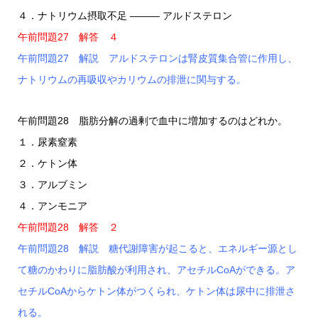
４．ナトリウム摂取不足 ――― アルドステロン
午前問題27 解答 ４
午前問題27 解説 アルドステロンは腎皮質集合管に作用し、
ナトリウムの再吸収やカリウムの排泄に関与する。
午前問題28 脂肪分解の過剰で血中に増加するのはどれか。
１．尿素窒素
２．ケトン体
３．アルブミン
４．アンモニア
午前問題28 解答 ２
午前問題28 解説 糖代謝障害が起こると、エネルギー源とし
て糖のかわりに脂肪酸が利用され、アセチルCoAができる。ア
セチルCoAからケトン体がつくられ、ケトン体は尿中に排泄さ
れる。