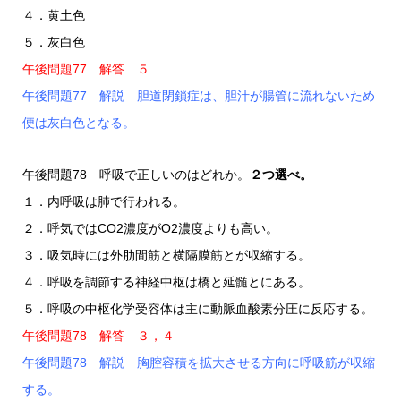
４．黄土色
５．灰白色
午後問題77 解答 ５
午後問題77 解説 胆道閉鎖症は、胆汁が腸管に流れないため
便は灰白色となる。
午後問題78 呼吸で正しいのはどれか。
２つ選べ。
１．内呼吸は肺で行われる。
２．呼気ではCO2濃度がO2濃度よりも高い。
３．吸気時には外肋間筋と横隔膜筋とが収縮する。
４．呼吸を調節する神経中枢は橋と延髄とにある。
５．呼吸の中枢化学受容体は主に動脈血酸素分圧に反応する。
午後問題78 解答 ３，４
午後問題78 解説 胸腔容積を拡大させる方向に呼吸筋が収縮
する。