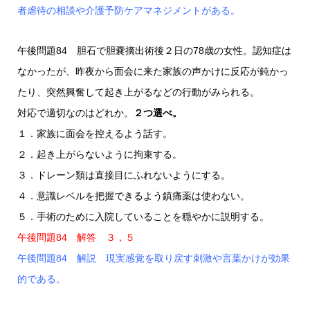
者虐待の相談や介護予防ケアマネジメントがある。
午後問題84 胆石で胆嚢摘出術後２日の78歳の女性。認知症は
なかったが、昨夜から面会に来た家族の声かけに反応が鈍かっ
たり、突然興奮して起き上がるなどの行動がみられる。
対応で適切なのはどれか。
２つ選べ。
１．家族に面会を控えるよう話す。
２．起き上がらないように拘束する。
３．ドレーン類は直接目にふれないようにする。
４．意識レベルを把握できるよう鎮痛薬は使わない。
５．手術のために入院していることを穏やかに説明する。
午後問題84 解答 ３，５
午後問題84 解説 現実感覚を取り戻す刺激や言葉かけが効果
的である。