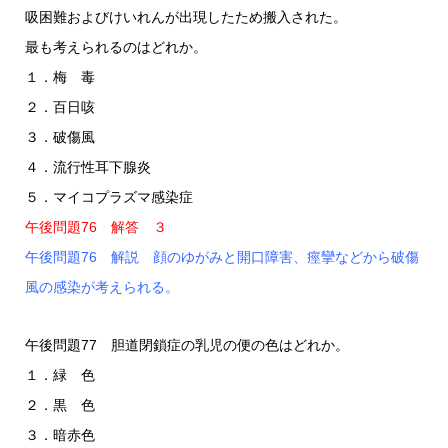
吸困難およびけいれんが出現したため搬入された。
最も考えられるのはどれか。
１．梅 毒
２．百日咳
３．破傷風
４．流行性耳下腺炎
５．マイコプラズマ感染症
午後問題76 解答 ３
午後問題76 解説 顔のゆがみと開口障害、痙攣などから破傷
風の感染が考えられる。
午後問題77 胆道閉鎖症の乳児の便の色はどれか。
１．緑 色
２．黒 色
３．暗赤色