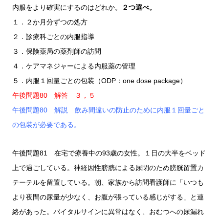
内服をより確実にするのはどれか。
２つ選べ。
１．２か月分ずつの処方
２．診療科ごとの内服指導
３．保険薬局の薬剤師の訪問
４．ケアマネジャーによる内服薬の管理
５．内服１回量ごとの包装（ODP：one dose package）
午後問題80 解答 ３，５
午後問題80 解説 飲み間違いの防止のために内服１回量ごと
の包装が必要である。
午後問題81 在宅で療養中の93歳の女性。１日の大半をベッド
上で過ごしている。神経因性膀胱による尿閉のため膀胱留置カ
テーテルを留置している。朝、家族から訪問看護師に「いつも
より夜間の尿量が少なく、お腹が張っている感じがする」と連
絡があった。バイタルサインに異常はなく、おむつへの尿漏れ