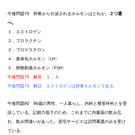
午後問題79 卵巣から分泌されるホルモンはどれか。
２つ選
べ。
１．エストロゲン
２．プロラクチン
３．プロゲステロン
４．黄体化ホルモン〈LH〉
５．卵胞刺激ホルモン〈FSH〉
午後問題79 解答 １，３
午後問題79 解説 エストロゲンは卵巣ホルモンである。
午後問題80 86歳の男性。一人暮らし。内科と整形外科とを受
診している。記銘力低下のため、これまでに内服薬の飲み忘
れ、飲み間違いがあった。居宅サービスは訪問看護のみを受け
ている。