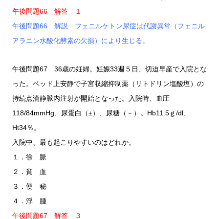
午後問題66 解答 １
午後問題66 解説 フェニルケトン尿症は代謝異常（フェニル
アラニン水酸化酵素の欠損）により生じる。
午後問題67 36歳の妊婦。妊娠33週５日、切迫早産で入院とな
った。ベッド上安静で子宮収縮抑制薬（リトドリン塩酸塩）の
持続点滴静脈内注射が開始となった。入院時、血圧
118/84mmHg、尿蛋白（±）、尿糖（－）。Hb11.5ｇ/dl、
Ht34％。
入院中、最も起こりやすいのはどれか。
１．徐 脈
２．貧 血
３．便 秘
４．浮 腫
午後問題67 解答 ３