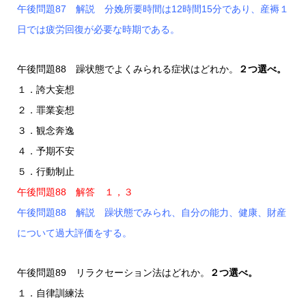
午後問題87 解説 分娩所要時間は12時間15分であり、産褥１
日では疲労回復が必要な時期である。
午後問題88 躁状態でよくみられる症状はどれか。
２つ選べ。
１．誇大妄想
２．罪業妄想
３．観念奔逸
４．予期不安
５．行動制止
午後問題88 解答 １，３
午後問題88 解説 躁状態でみられ、自分の能力、健康、財産
について過大評価をする。
午後問題89 リラクセーション法はどれか。
２つ選べ。
１．自律訓練法