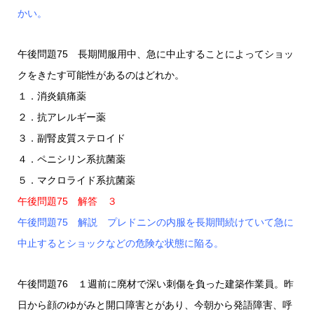
かい。
午後問題75 長期間服用中、急に中止することによってショッ
クをきたす可能性があるのはどれか。
１．消炎鎮痛薬
２．抗アレルギー薬
３．副腎皮質ステロイド
４．ペニシリン系抗菌薬
５．マクロライド系抗菌薬
午後問題75 解答 ３
午後問題75 解説 プレドニンの内服を長期間続けていて急に
中止するとショックなどの危険な状態に陥る。
午後問題76 １週前に廃材で深い刺傷を負った建築作業員。昨
日から顔のゆがみと開口障害とがあり、今朝から発語障害、呼