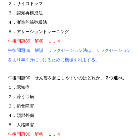
２．サイコドラマ
３．認知再構成法
４．漸進的筋弛緩法
５．アサーショントレーニング
午後問題89 解答 １，４
午後問題89 解説 リラクセーション法は、リラクセーション
をより早く身につけるために機械を利用する。
午後問題90 せん妄を起こしやすいのはどれか。
２つ選べ。
１．認知症
２．躁うつ病
３．摂食障害
４．頭部外傷
５．人格障害
午後問題90 解答 １，４