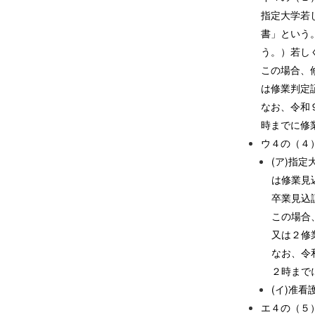
指定大学若
書」という
う。）若し
この場合、
は修業判定
なお、令和
時までに修
ウ４の（４
(ア)指
は修業見
卒業見込
この場合
又は２修
なお、令
２時まで
(イ)准
エ４の（５