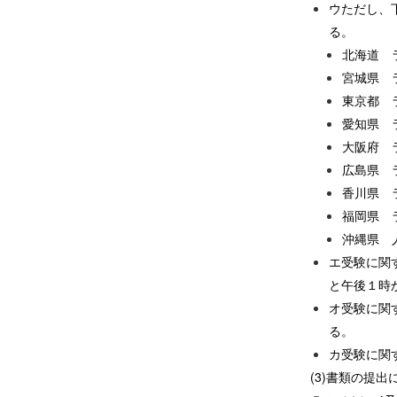
ウただし、
る。
北海道 
宮城県 
東京都 
愛知県 
大阪府 
広島県 
香川県 
福岡県 
沖縄県 
エ受験に関
と午後１時
オ受験に関
る。
カ受験に関
(3)書類の提