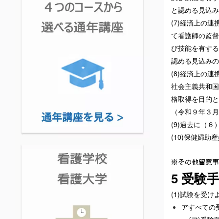
と認める見込み
(7)経済上の
て看護師の監督
び技能を有する
認める見込みの
(8)経済上の
社会主義共和国
格取得を目的と
（令和９年３月
(9)過去に（
(10)保健婦
※その他留意事項 
5 受験
(1)試験を受
アすべての