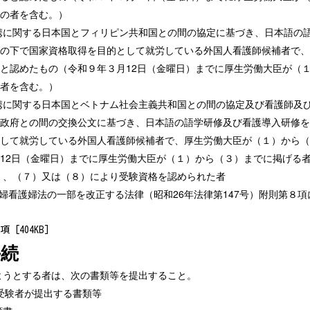
の者を含む。）
連携に関する日本国とフィリピン共和国との間の協定に基づき、日本語
の下で国家資格取得を目的として就労している外国人看護師候補者で、
と認めたもの（令和９年３月12日（金曜日）までに厚生労働大臣が（
者を含む。）
連携に関する日本国とベトナム社会主義共和国との間の協定及び看護師
政府との間の交換公文に基づき、日本語の語学研修及び看護導入研修を
して就労している外国人看護師候補者で、厚生労働大臣が（１）から（
12日（金曜日）までに厚生労働大臣が（１）から（３）までに掲げる
６）、（７）又は（８）により受験資格を認められた者
助産婦看護婦法の一部を改正する法律（昭和26年法律第147号）附則第８
[404KB]
手続
けようとする者は、次の書類等を提出すること。
受験者が提出する書類等