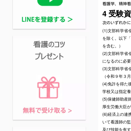
看護学、精神看
4 受験
次のいずれかに
(1)文部科学
を除く。以下「
を含む。）
(2)文部科学
になるのに必要
(3)文部科学
（令和９年３月
(4)免許を得
学校又は指定養
(5)保健師助
厚生労働大臣が
(6)経済上の
いて看護師の監
及び技能を有す