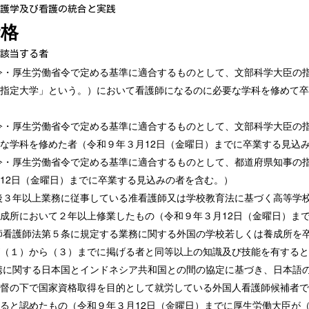
護学及び看護の統合と実践
資格
該当する者
省令・厚生労働省令で定める基準に適合するものとして、文部科学大臣の
指定大学」という。）において看護師になるのに必要な学科を修めて卒
省令・厚生労働省令で定める基準に適合するものとして、文部科学大臣
な学科を修めた者（令和９年３月12日（金曜日）までに卒業する見込
省令・厚生労働省令で定める基準に適合するものとして、都道府県知事
12日（金曜日）までに卒業する見込みの者を含む。）
た後３年以上業務に従事している准看護師又は学校教育法に基づく高等
成所において２年以上修業したもの（令和９年３月12日（金曜日）ま
産師看護師法第５条に規定する業務に関する外国の学校若しくは養成所
（１）から（３）までに掲げる者と同等以上の知識及び技能を有すると
連携に関する日本国とインドネシア共和国との間の協定に基づき、日本
督の下で国家資格取得を目的として就労している外国人看護師候補者で
ると認めたもの（令和９年３月12日（金曜日）までに厚生労働大臣が