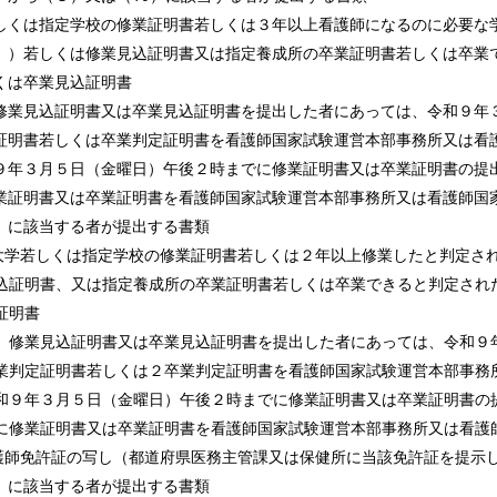
しくは指定学校の修業証明書若しくは３年以上看護師になるのに必要な
。）若しくは修業見込証明書又は指定養成所の卒業証明書若しくは卒業
くは卒業見込証明書
修業見込証明書又は卒業見込証明書を提出した者にあっては、令和９年
証明書若しくは卒業判定証明書を看護師国家試験運営本部事務所又は看
９年３月５日（金曜日）午後２時までに修業証明書又は卒業証明書の提
業証明書又は卒業証明書を看護師国家試験運営本部事務所又は看護師国
）に該当する者が提出する書類
定大学若しくは指定学校の修業証明書若しくは２年以上修業したと判定さ
込証明書、又は指定養成所の卒業証明書若しくは卒業できると判定され
証明書
、修業見込証明書又は卒業見込証明書を提出した者にあっては、令和９
業判定証明書若しくは２卒業判定証明書を看護師国家試験運営本部事務
和９年３月５日（金曜日）午後２時までに修業証明書又は卒業証明書の
に修業証明書又は卒業証明書を看護師国家試験運営本部事務所又は看護
看護師免許証の写し（都道府県医務主管課又は保健所に当該免許証を提示
）に該当する者が提出する書類