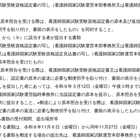
試験受験資格認定書の写し（看護師国家試験運営本部事務所又は看護師
り原本照合を受ける際は、看護師国家試験受験資格認定書の原本及び返
切手を貼り付け、書留の表示をしたもの）を同封すること。
）から（９）に該当する者が提出する書類
試験受験資格認定書の写し（看護師国家試験運営本部事務所又は看護師
又は看護師国家試験受験資格認定見込書の写し（看護師国家試験運営本
原本照合を受けたもの）
り原本照合を受ける際は、看護師国家試験受験資格認定書又は看護師国
載し、認定書の原本の返送に必要な郵便切手を貼り付け、書留の表示を
しを提出した者にあっては、令和９年３月12日（金曜日）午後２時ま
護師国家試験運営臨時事務所に当該認定書の原本を提示し、原本照合を
所に提出すること。※郵送により原本照合を受ける際は、看護師国家試
定書の原本の返送に必要な郵便切手を貼り付け、書留の表示をしたもの
する書類の受付期間、提出場所等
する書類は、令和８年11月６日（金曜日）から同年11月27日（金曜日
する書類を郵送する場合の提出先は、看護師国家試験運営本部事務所と