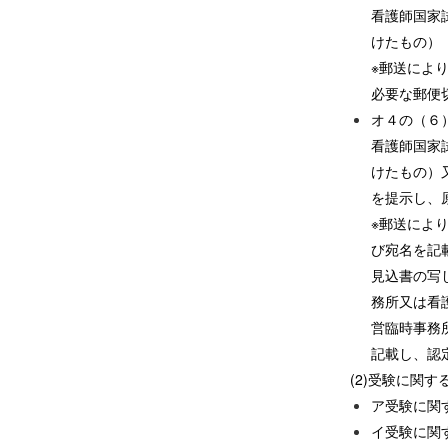
看護師国家
けたもの）
※郵送によ
必要な郵便
オ４の（６
看護師国家
けたもの）
を提示し、
※郵送によ
び宛名を記
見込書の写
務所又は看
営臨時事務
記載し、認
(2)受験に関
ア受験に関
イ受験に関