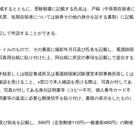
作成するとともに、受験願書に記載する氏名は、戸籍（中長期在留者に
民票、短期在留者については旅券その他の身分を証する書類）に記載
記して申請することができる。
－トルのもので、その裏面に撮影年月日及び氏名を記載し、看護師国
写真用台紙に貼り付けた上、同台紙に所定の事項を記載して提出する
学校若しくは指定養成所又は看護師国家試験運営本部事務所若しくは
確認を受けること。※窓口で本人確認を受ける際は、写真が付してあ
は、写真が付してある身分証明書等（コピー不可。個人番号カード不
明書等の返送に必要な郵便切手を貼り付け、書留の表示をしたもの）
び宛名を記載し、590円（定形郵便110円+一般書留480円）の郵便