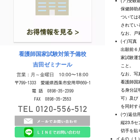
(ア)受験
保健師助
ついては
されてい
なお、戸
(イ)写真
出願前６
看護師国家試験対策予備校
家試験運
吉田ゼミナール
こと。
なお、写
営業：月～金曜日 10:00〜18:00
看護師国
〒799-1333 愛媛県西条市安用甲669-1
る身分証
電 話 0898-35-2399
可）及び
FAX 0898-35-2553
を同封す
(ウ)返信
縦23.
切手を貼
イ４の（１