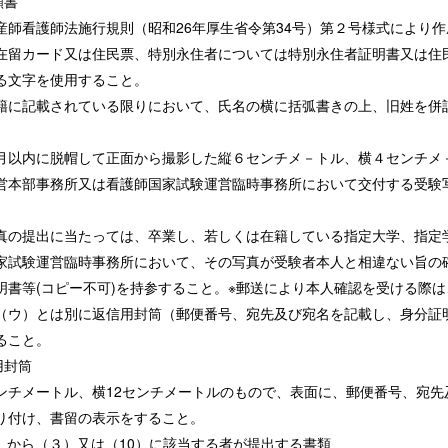
願書
産師看護師法施行規則（昭和26年厚生省令第34号）第２号様式により
在留カード又は住民票、特別永住者については特別永住者証明書又は住
る文字を使用すること。
籍に記載されている限りにおいて、氏名の横に括弧書きの上、旧姓を併
月以内に脱帽して正面から撮影した縦６センチメ－トル、横４センチメ
営本部事務所又は看護師国家試験運営臨時事務所において交付する受験
真の提出に当たっては、卒業し、若しくは在籍している指定大学、指定
家試験運営臨時事務所において、その写真が受験者本人と相違ない旨の
明書等(コピー不可)を持参すること。※郵送により本人確認を受ける際
（ウ）とは別に返信用封筒（郵便番号、宛先及び宛名を記載し、身分証
ること。
用封筒
5センチメートル、横12センチメートルのもので、表面に、郵便番号、宛先及
り付け、書留の表示をすること。
）から（３）又は（10）に該当する者が提出する書類