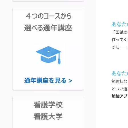
あなたの
「国試の
作ってく
でも──
あなたの
勉強しな
とつい遠
勉強アプ