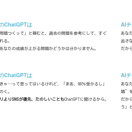
ChatGPTは
AI
問題つくって」と頼むと、過去の問題を参考にして、すぐ
あな
れる。
逃さ
あなたの成績が上がる問題かどうかは分かりません。
だか
ChatGPTは
AI
きゃ…って思ってはいるけれど、「まあ、90％受かるし」
あな
のく。
題”
リよりSNSが優先、たのしいことも
ChatGPTに聞けるから。
だか
う」