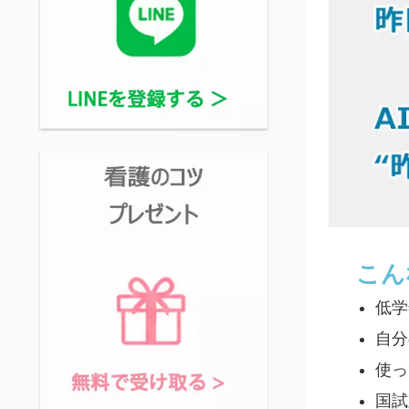
こん
低学
自分
使っ
国試